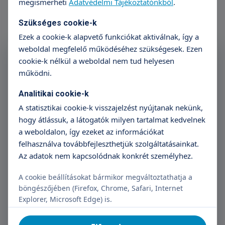
megismerheti
Adatvédelmi Tájékoztatónkból
.
Szükséges cookie-k
Ezek a cookie-k alapvető funkciókat aktiválnak, így a
weboldal megfelelő működéséhez szükségesek. Ezen
Feliratkozás a Triton
cookie-k nélkül a weboldal nem tud helyesen
Hírlevélre
működni.
Név
E-mail cím
Analitikai cookie-k
A statisztikai cookie-k visszajelzést nyújtanak nekünk,
hogy átlássuk, a látogatók milyen tartalmat kedvelnek
a weboldalon, így ezeket az információkat
felhasználva továbbfejleszthetjük szolgáltatásainkat.
Feliratkozás
Az adatok nem kapcsolódnak konkrét személyhez.
Megismertem az adatkezelési tájékoztatót.
A cookie beállításokat bármikor megváltoztathatja a
böngészőjében (Firefox, Chrome, Safari, Internet
Hozzájárulok, hogy Adatkezelő regisztráció céljából
Explorer, Microsoft Edge) is.
kezelje a személyes adataimat.