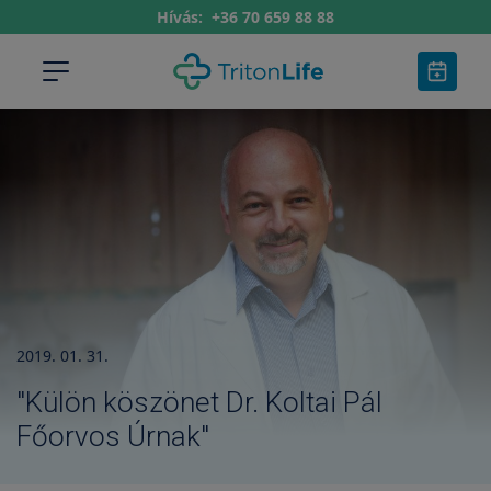
Hívás:
+36 70 659 88 88
2019. 01. 31.
"Külön köszönet Dr. Koltai Pál
Főorvos Úrnak"