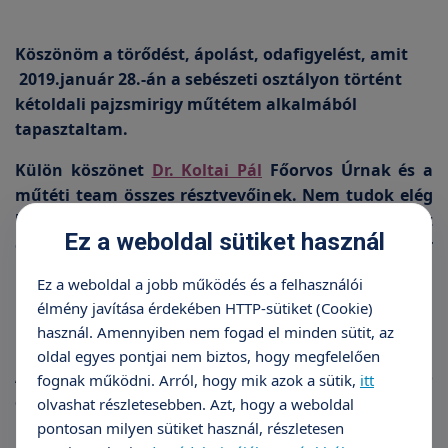
Köszönöm a törődést, ápolást, odafigyelést, amit
2019.január 28.-án a sebészeti osztályon történt
kétoldali pajzsmirigy műtétem alkalmából
tapasztaltam.
Külön köszönet
Dr. Koltai Pál
Főorvos Úrnak és a
műtéti team összes résztvevőinek. Nem tudok elég
hálás lenni. Nagyon sok szeretettel gondolok az
Ez a weboldal sütiket használ
osztály dolgozóira, kiemelten Ildikó Főnővér
maximális odafigyelésére, Judit koordinátorra, aki a
Ez a weboldal a jobb működés és a felhasználói
műtét előtt lelkiekben is erősítést adott.
élmény javítása érdekében HTTP-sütiket (Cookie)
használ. Amennyiben nem fogad el minden sütit, az
oldal egyes pontjai nem biztos, hogy megfelelően
A Róbert Magánkórház összes dolgozójának jó
fognak működni. Arról, hogy mik azok a sütik,
itt
egészséget és további sikeres munkát kívánok!
olvashat részletesebben. Azt, hogy a weboldal
pontosan milyen sütiket használ, részletesen