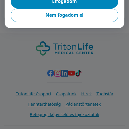
Elfogadom
Nem fogadom el
TritonLife Csoport
Csapatunk
Hírek
Tudástár
Fenntarthatóság
Pácienstörténetek
Betegjogi képviselő és tájékoztatók