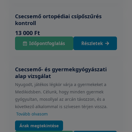
Csecsemő ortopédiai csípőszűrés
kontroll
13 000 Ft
Időpontfoglalás
Részletek
Csecsemő- és gyermekgyógyászati
alap vizsgálat
Nyugodt, játékos légkör várja a gyermekeket a
Medikidsben. Célunk, hogy minden gyermek
gyógyultan, mosollyal az arcán távozzon, és a
következő alkalommal is szívesen térjen vissza.
Tovább olvasom
Árak megtekintése