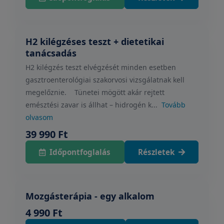
H2 kilégzéses teszt + dietetikai
tanácsadás
H2 kilégzés teszt elvégzését minden esetben
gasztroenterológiai szakorvosi vizsgálatnak kell
megelőznie. Tünetei mögött akár rejtett
emésztési zavar is állhat – hidrogén k...
Tovább
olvasom
39 990 Ft
Időpontfoglalás
Részletek
Mozgásterápia - egy alkalom
4 990 Ft