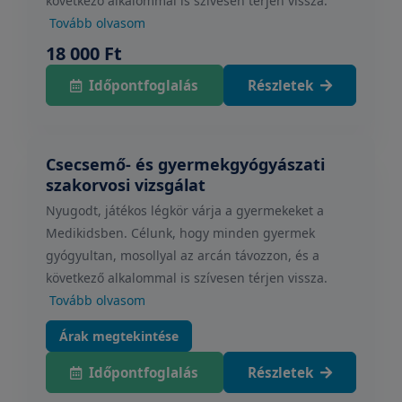
következő alkalommal is szívesen térjen vissza.
Tovább olvasom
18 000 Ft
Időpontfoglalás
Részletek
Csecsemő- és gyermekgyógyászati
szakorvosi vizsgálat
Nyugodt, játékos légkör várja a gyermekeket a
Medikidsben. Célunk, hogy minden gyermek
gyógyultan, mosollyal az arcán távozzon, és a
következő alkalommal is szívesen térjen vissza.
Tovább olvasom
Árak megtekintése
Időpontfoglalás
Részletek