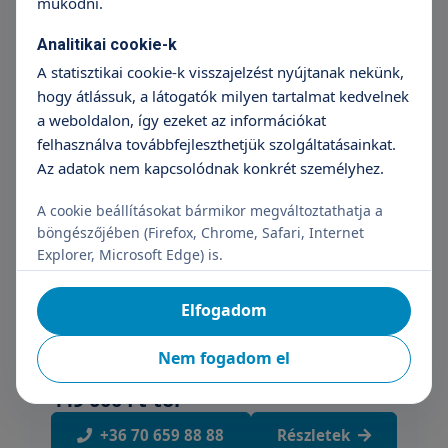
működni.
FESS műtét (helyi ézéstelenítés)
(Gyermek)
Analitikai cookie-k
499 000 Ft
A statisztikai cookie-k visszajelzést nyújtanak nekünk,
hogy átlássuk, a látogatók milyen tartalmat kedvelnek
+36 70 659 88 88
Részletek
a weboldalon, így ezeket az információkat
felhasználva továbbfejleszthetjük szolgáltatásainkat.
Az adatok nem kapcsolódnak konkrét személyhez.
FESS műtét (altatásban) (Gyermek)
A cookie beállításokat bármikor megváltoztathatja a
599 000 Ft
böngészőjében (Firefox, Chrome, Safari, Internet
Explorer, Microsoft Edge) is.
+36 70 659 88 88
Részletek
Elfogadom
Endoszkópos turbinoplasztika
Nem fogadom el
(Gyermek)
449 000 Ft-tól
+36 70 659 88 88
Részletek