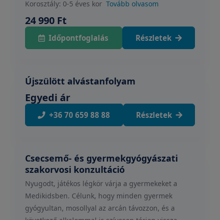
Korosztály: 0-5 éves kor
Tovább olvasom
24 990 Ft
Időpontfoglalás
Részletek
Újszülött alvástanfolyam
Egyedi ár
+36 70 659 88 88
Részletek
Csecsemő- és gyermekgyógyászati
szakorvosi konzultáció
Nyugodt, játékos légkör várja a gyermekeket a
Medikidsben. Célunk, hogy minden gyermek
gyógyultan, mosollyal az arcán távozzon, és a