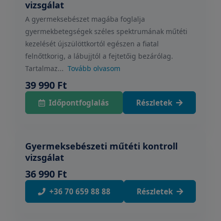
vizsgálat
A gyermeksebészet magába foglalja
gyermekbetegségek széles spektrumának műtéti
kezelését újszülöttkortól egészen a fiatal
felnőttkorig, a lábujjtól a fejtetőig bezárólag.
Tartalmaz...
Tovább olvasom
39 990 Ft
Időpontfoglalás
Részletek
Gyermeksebészeti műtéti kontroll
vizsgálat
36 990 Ft
+36 70 659 88 88
Részletek