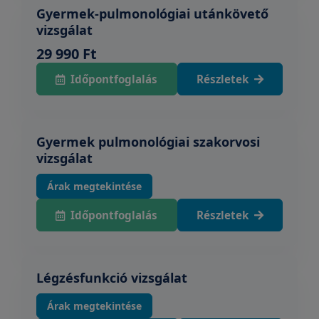
Gyermek-pulmonológiai utánkövető
vizsgálat
29 990 Ft
Időpontfoglalás
Részletek
Gyermek pulmonológiai szakorvosi
vizsgálat
Árak megtekintése
Időpontfoglalás
Részletek
Légzésfunkció vizsgálat
Árak megtekintése