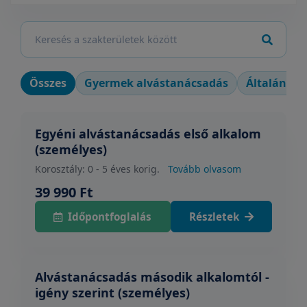
Összes
Gyermek alvástanácsadás
Általános 
Egyéni alvástanácsadás első alkalom
(személyes)
Korosztály: 0 - 5 éves korig.
Tovább olvasom
39 990 Ft
Időpontfoglalás
Részletek
Alvástanácsadás második alkalomtól -
igény szerint (személyes)