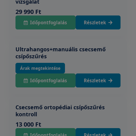
vizsgálat
29 990 Ft
Időpontfoglalás
Részletek
Ultrahangos+manuális csecsemő
csípőszűrés
Árak megtekintése
Időpontfoglalás
Részletek
Csecsemő ortopédiai csípőszűrés
kontroll
13 000 Ft
Időpontfoglalás
Részletek