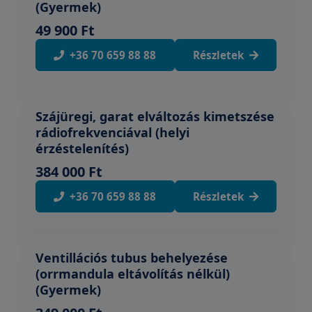
(Gyermek)
49 900 Ft
+36 70 659 88 88
Részletek
Szájüregi, garat elváltozás kimetszése
rádiofrekvenciával (helyi
érzéstelenítés)
384 000 Ft
+36 70 659 88 88
Részletek
Ventillációs tubus behelyezése
(orrmandula eltávolítás nélkül)
(Gyermek)