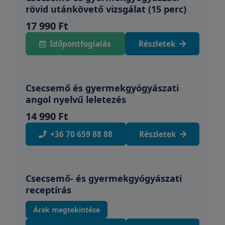
rövid utánkövető vizsgálat (15 perc)
17 990 Ft
Időpontfoglalás
Részletek
Csecsemő és gyermekgyógyászati
angol nyelvű leletezés
14 990 Ft
+36 70 659 88 88
Részletek
Csecsemő- és gyermekgyógyászati
receptírás
Árak megtekintése