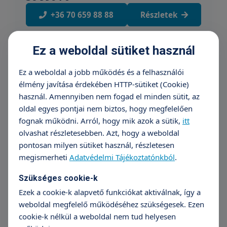
+36 70 659 88 88
Részletek
Ez a weboldal sütiket használ
Bera újszülött hallásvizsgálat
Ez a weboldal a jobb működés és a felhasználói
27 990 Ft
élmény javítása érdekében HTTP-sütiket (Cookie)
+36 70 659 88 88
Részletek
használ. Amennyiben nem fogad el minden sütit, az
oldal egyes pontjai nem biztos, hogy megfelelően
fognak működni. Arról, hogy mik azok a sütik,
itt
olvashat részletesebben. Azt, hogy a weboldal
Nyelvfék bemetszés altatásban
pontosan milyen sütiket használ, részletesen
(Gyerek)
megismerheti
Adatvédelmi Tájékoztatónkból
.
249 000 Ft
Szükséges cookie-k
+36 70 659 88 88
Részletek
Ezek a cookie-k alapvető funkciókat aktiválnak, így a
weboldal megfelelő működéséhez szükségesek. Ezen
cookie-k nélkül a weboldal nem tud helyesen