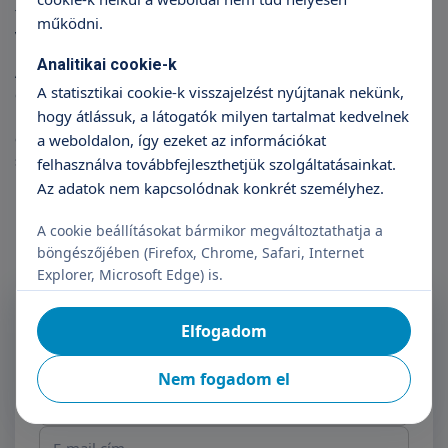
friss baleseti elváltozások, egyes csontelváltozások
működni.
vizsgálatára.
Analitikai cookie-k
A koponya natív és kontrasztanyagos vizsgálata fontos a
A statisztikai cookie-k visszajelzést nyújtanak nekünk,
daganatos folyamatok, áttetek kivizsgálására, a sclerosis
hogy átlássuk, a látogatók milyen tartalmat kedvelnek
multiplex diagnózisára és annak követő vizsgálataira. Sok
esetben a natív vizsgálatban kérdéses elváltozásoknál is
a weboldalon, így ezeket az információkat
szükséges kontrasztanyag adása.
felhasználva továbbfejleszthetjük szolgáltatásainkat.
Az adatok nem kapcsolódnak konkrét személyhez.
A cookie beállításokat bármikor megváltoztathatja a
böngészőjében (Firefox, Chrome, Safari, Internet
Explorer, Microsoft Edge) is.
Feliratkozás a Triton
Elfogadom
Hírlevélre
Nem fogadom el
Név
E-mail cím