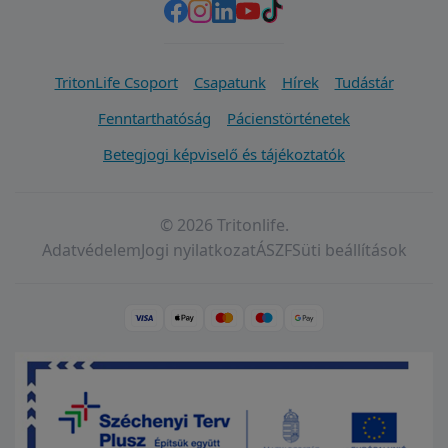
TritonLife Csoport
Csapatunk
Hírek
Tudástár
Fenntarthatóság
Pácienstörténetek
Betegjogi képviselő és tájékoztatók
© 2026 Tritonlife.
Adatvédelem
Jogi nyilatkozat
ÁSZF
Süti beállítások