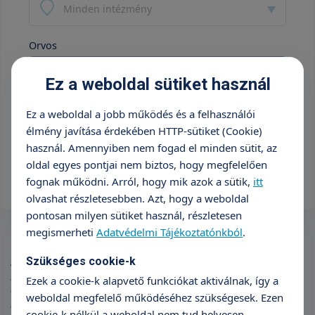
Minden intézmény
Orvos
Minden orvos
Ez a weboldal sütiket használ
85 000 Ft
Ez a weboldal a jobb működés és a felhasználói
élmény javítása érdekében HTTP-sütiket (Cookie)
használ. Amennyiben nem fogad el minden sütit, az
oldal egyes pontjai nem biztos, hogy megfelelően
+36 70 659 88 88
fognak működni. Arról, hogy mik azok a sütik,
itt
olvashat részletesebben. Azt, hogy a weboldal
pontosan milyen sütiket használ, részletesen
megismerheti
Adatvédelmi Tájékoztatónkból
.
Szükséges cookie-k
A kontrasztanyag nélküli koponya MR általában elégséges az
agyi éreredetű elváltozások kimutatására, egyéb panaszok (pl.
Ezek a cookie-k alapvető funkciókat aktiválnak, így a
fejfájás, szédülés) szűrőjellegű vizsgálatára, térfoglaló
weboldal megfelelő működéséhez szükségesek. Ezen
folyamat kizárására. Az MR kevésbé alkalmas friss vérzések,
cookie-k nélkül a weboldal nem tud helyesen