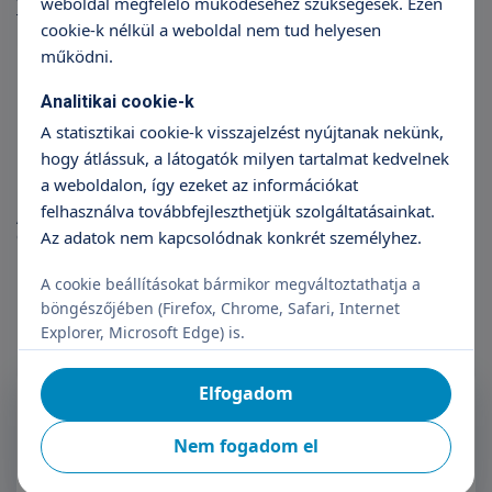
weboldal megfelelő működéséhez szükségesek. Ezen
További cikkek
cookie-k nélkül a weboldal nem tud helyesen
működni.
Analitikai cookie-k
A statisztikai cookie-k visszajelzést nyújtanak nekünk,
hogy átlássuk, a látogatók milyen tartalmat kedvelnek
a weboldalon, így ezeket az információkat
felhasználva továbbfejleszthetjük szolgáltatásainkat.
Allergia vizsgálatok: mi a teendő
gyanú esetén?
Az adatok nem kapcsolódnak konkrét személyhez.
A cookie beállításokat bármikor megváltoztathatja a
böngészőjében (Firefox, Chrome, Safari, Internet
Explorer, Microsoft Edge) is.
Elfogadom
Feliratkozás a Triton
Hírlevélre
Nem fogadom el
Név
E-mail cím