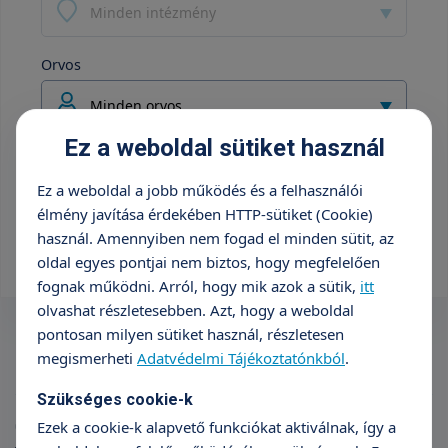
Minden intézmény
Orvos
Minden orvos
Ez a weboldal sütiket használ
25 990 Ft
Ez a weboldal a jobb működés és a felhasználói
élmény javítása érdekében HTTP-sütiket (Cookie)
+36 70 659 88 88
használ. Amennyiben nem fogad el minden sütit, az
oldal egyes pontjai nem biztos, hogy megfelelően
fognak működni. Arról, hogy mik azok a sütik,
itt
olvashat részletesebben. Azt, hogy a weboldal
pontosan milyen sütiket használ, részletesen
megismerheti
Adatvédelmi Tájékoztatónkból
.
Szükséges cookie-k
Cikkek
Ezek a cookie-k alapvető funkciókat aktiválnak, így a