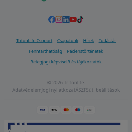
TritonLife Csoport
Csapatunk
Hírek
Tudástár
Fenntarthatóság
Pácienstörténetek
Betegjogi képviselő és tájékoztatók
© 2026 Tritonlife.
Adatvédelem
Jogi nyilatkozat
ÁSZF
Süti beállítások