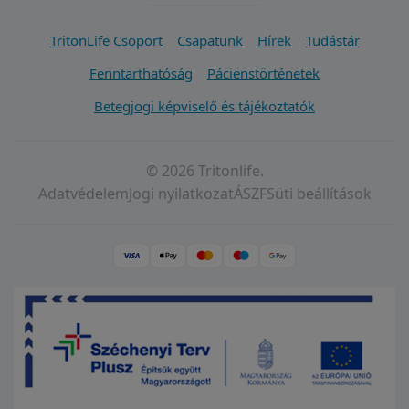
TritonLife Csoport
Csapatunk
Hírek
Tudástár
Fenntarthatóság
Pácienstörténetek
Betegjogi képviselő és tájékoztatók
© 2026 Tritonlife.
Adatvédelem
Jogi nyilatkozat
ÁSZF
Süti beállítások