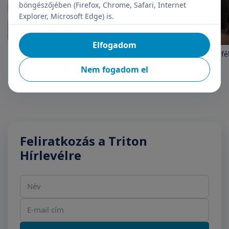
böngészőjében (Firefox, Chrome, Safari, Internet
Explorer, Microsoft Edge) is.
Elfogadom
Mikor ajánlott pszichiáter
Ép testben ép lélek: ne fé
segítségét kérnünk?
segítséget kérni
Nem fogadom el
Feliratkozás a Triton
Hírlevélre
Név
E-mail cím