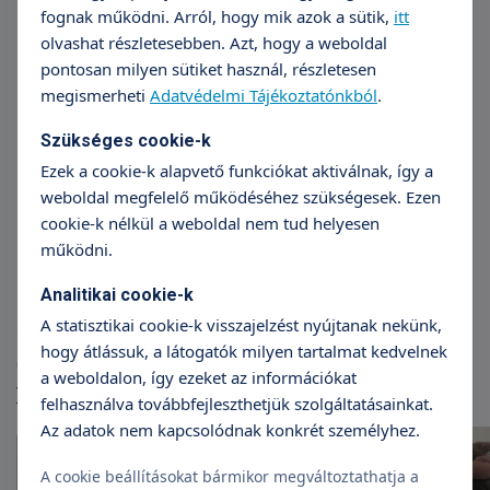
fognak működni. Arról, hogy mik azok a sütik,
itt
olvashat részletesebben. Azt, hogy a weboldal
pontosan milyen sütiket használ, részletesen
megismerheti
Adatvédelmi Tájékoztatónkból
.
Szükséges cookie-k
Ezek a cookie-k alapvető funkciókat aktiválnak, így a
weboldal megfelelő működéséhez szükségesek. Ezen
Dr. Cseh Júlia
Dr.
cookie-k nélkül a weboldal nem tud helyesen
Pszichiátria, pszichoterápia
működni.
Analitikai cookie-k
A statisztikai cookie-k visszajelzést nyújtanak nekünk,
hogy átlássuk, a látogatók milyen tartalmat kedvelnek
Cikkek
a weboldalon, így ezeket az információkat
További cikkek
felhasználva továbbfejleszthetjük szolgáltatásainkat.
Az adatok nem kapcsolódnak konkrét személyhez.
A cookie beállításokat bármikor megváltoztathatja a