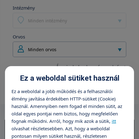
Intézmény
Minden intézmény
Orvos
Minden orvos
Áraink helyszínenként
Ez a weboldal sütiket használ
+36 70 659 88 88
Ez a weboldal a jobb működés és a felhasználói
élmény javítása érdekében HTTP-sütiket (Cookie)
használ. Amennyiben nem fogad el minden sütit, az
oldal egyes pontjai nem biztos, hogy megfelelően
fognak működni. Arról, hogy mik azok a sütik,
itt
Hagyományos visszér műtét, egyoldali,
449
olvashat részletesebben. Azt, hogy a weboldal
altatásban/gerincközeli érzéstelenítésben
990
pontosan milyen sütiket használ, részletesen