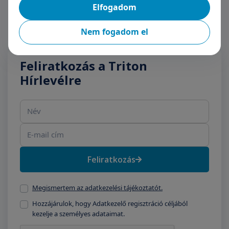
Elfogadom
Nem fogadom el
Feliratkozás a Triton
Hírlevélre
Név
E-mail cím
Feliratkozás
Megismertem az adatkezelési tájékoztatót.
Hozzájárulok, hogy Adatkezelő regisztráció céljából
kezelje a személyes adataimat.