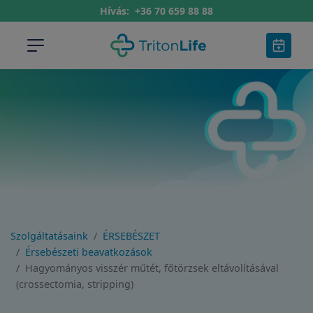
Hívás:
+36 70 659 88 88
Szolgáltatásaink
ÉRSEBÉSZET
Érsebészeti beavatkozások
Hagyományos visszér műtét, főtörzsek eltávolításával
(crossectomia, stripping)