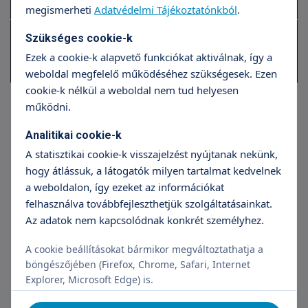
Ft
megismerheti
Adatvédelmi Tájékoztatónkból
.
Hagyományos visszér műtét, kétoldali,
559
Szükséges cookie-k
altatásban/gerincközeli érzéstelenítésben
990
Ezek a cookie-k alapvető funkciókat aktiválnak, így a
Ft
weboldal megfelelő működéséhez szükségesek. Ezen
cookie-k nélkül a weboldal nem tud helyesen
működni.
Analitikai cookie-k
A statisztikai cookie-k visszajelzést nyújtanak nekünk,
hogy átlássuk, a látogatók milyen tartalmat kedvelnek
a weboldalon, így ezeket az információkat
felhasználva továbbfejleszthetjük szolgáltatásainkat.
Az adatok nem kapcsolódnak konkrét személyhez.
A cookie beállításokat bármikor megváltoztathatja a
Dr. Bányász Zsolt
Dr.
böngészőjében (Firefox, Chrome, Safari, Internet
Explorer, Microsoft Edge) is.
Érsebészet, Hasi sebészet
Érseb