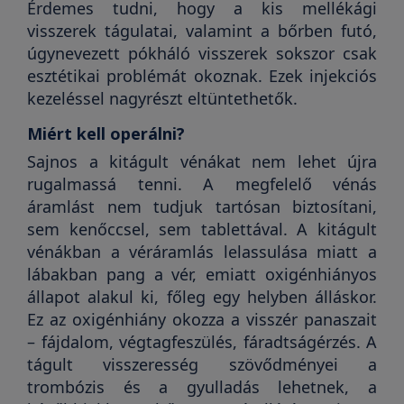
Érdemes tudni, hogy a kis mellékági
visszerek tágulatai, valamint a bőrben futó,
úgynevezett pókháló visszerek sokszor csak
esztétikai problémát okoznak. Ezek injekciós
kezeléssel nagyrészt eltüntethetők.
Miért kell operálni?
Sajnos a kitágult vénákat nem lehet újra
rugalmassá tenni. A megfelelő vénás
áramlást nem tudjuk tartósan biztosítani,
sem kenőccsel, sem tablettával. A kitágult
vénákban a véráramlás lelassulása miatt a
lábakban pang a vér, emiatt oxigénhiányos
állapot alakul ki, főleg egy helyben álláskor.
Ez az oxigénhiány okozza a visszér panaszait
– fájdalom, végtagfeszülés, fáradtságérzés. A
tágult visszeresség szövődményei a
trombózis és a gyulladás lehetnek, a