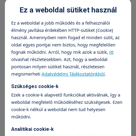
főtörzsek eltávolításával
(crossectomia, stripping)
Ez a weboldal sütiket használ
Árak megtekintése
Ez a weboldal a jobb működés és a felhasználói
élmény javítása érdekében HTTP-sütiket (Cookie)
+36 70 659 88 88
Részletek
használ. Amennyiben nem fogad el minden sütit, az
oldal egyes pontjai nem biztos, hogy megfelelően
fognak működni. Arról, hogy mik azok a sütik,
itt
Lézeres visszérműtét
olvashat részletesebben. Azt, hogy a weboldal
pontosan milyen sütiket használ, részletesen
Árak megtekintése
megismerheti
Adatvédelmi Tájékoztatónkból
.
+36 70 659 88 88
Részletek
Szükséges cookie-k
Ezek a cookie-k alapvető funkciókat aktiválnak, így a
weboldal megfelelő működéséhez szükségesek. Ezen
Ragasztásos visszérműtét
cookie-k nélkül a weboldal nem tud helyesen
működni.
699 990 Ft-tól
Analitikai cookie-k
+36 70 659 88 88
Részletek