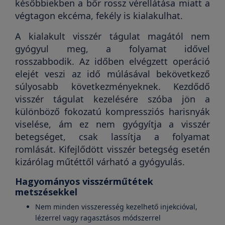
későbbiekben a bőr rossz vérellátása miatt a
végtagon ekcéma, fekély is kialakulhat.
A kialakult visszér tágulat magától nem
gyógyul meg, a folyamat idővel
rosszabbodik. Az időben elvégzett operáció
elejét veszi az idő múlásával bekövetkező
súlyosabb következményeknek. Kezdődő
visszér tágulat kezelésére szóba jön a
különböző fokozatú kompressziós harisnyák
viselése, ám ez nem gyógyítja a visszér
betegséget, csak lassítja a folyamat
romlását. Kifejlődött visszér betegség esetén
kizárólag műtéttől várható a gyógyulás.
Hagyományos visszérműtétek
metszésekkel
Nem minden visszeresség kezelhető injekcióval,
lézerrel vagy ragasztásos módszerrel