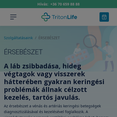
Hívás:
+36 70 659 88 88
Szolgáltatásaink
ÉRSEBÉSZET
ÉRSEBÉSZET
A láb zsibbadása, hideg
végtagok vagy visszerek
hátterében gyakran keringési
problémák állnak célzott
kezelés, tartós javulás.
Az érsebészet a vénás és artériás keringési betegségek
diagnosztizálásával és kezelésével foglalkozik. A