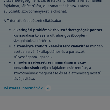
visszérbetegség nemcsak esztétikai probléma lehet, hanem
fájdalmat, lábfeszülést, duzzanatot és hosszú távon
súlyosabb szövődményeket is okozhat.
A TritonLife érsebészeti ellátásában:
a
keringési problémák és visszérbetegségek pontos
kivizsgálása
korszerű ultrahangos (Doppler)
vizsgálatokkal történik.
a
személyre szabott kezelési terv kialakítása
minden
esetben a vénák állapotához és a panaszok
súlyosságához igazodik.
a
modern sebészeti és minimálisan invazív
beavatkozások
célja a fájdalom csökkentése, a
szövődmények megelőzése és az életminőség hosszú
távú javítása.
Részletes információk