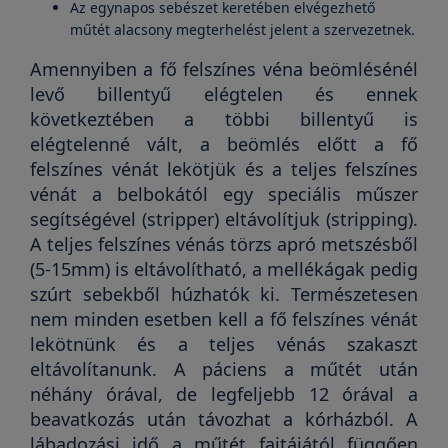
Az egynapos sebészet keretében elvégezhető
műtét alacsony megterhelést jelent a szervezetnek.
Amennyiben a fő felszínes véna beömlésénél
levő billentyű elégtelen és ennek
következtében a többi billentyű is
elégtelenné vált, a beömlés előtt a fő
felszínes vénát lekötjük és a teljes felszínes
vénát a belbokától egy speciális műszer
segítségével (stripper) eltávolítjuk (stripping).
A teljes felszínes vénás törzs apró metszésből
(5-15mm) is eltávolítható, a mellékágak pedig
szúrt sebekből húzhatók ki. Természetesen
nem minden esetben kell a fő felszínes vénát
lekötnünk és a teljes vénás szakaszt
eltávolítanunk. A páciens a műtét után
néhány órával, de legfeljebb 12 órával a
beavatkozás után távozhat a kórházból. A
lábadozási idő a műtét fajtájától függően