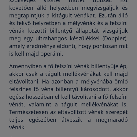
szükséges visszér műtét típusát. Ezt
követően álló helyzetben megvizsgáljuk és
megtapintjuk a kitágult vénákat. Ezután álló
és fekvő helyzetben a mélyvénák és a felszíni
vénák közötti billentyű állapotát vizsgáljuk
meg egy ultrahangos készülékkel (Doppler),
amely eredménye eldönti, hogy pontosan mit
is kell majd operálni.
Amennyiben a fő felszíni vénák billentyűje ép,
akkor csak a tágult mellékvénákat kell majd
eltávolítani. Ha azonban a mélyvénába ömlő
felszínes fő véna billentyű károsodott, akkor
egész hosszában el kell távolítani a fő felszíni
vénát, valamint a tágult mellékvénákat is.
Természetesen az eltávolított vénák szerepét
teljes egészében átveszik a megmaradó
vénák.