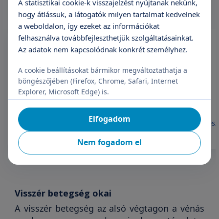
A statisztikai cookie-k visszajelzést nyújtanak nekünk,
hogy átlássuk, a látogatók milyen tartalmat kedvelnek
a weboldalon, így ezeket az információkat
felhasználva továbbfejleszthetjük szolgáltatásainkat.
Az adatok nem kapcsolódnak konkrét személyhez.
A cookie beállításokat bármikor megváltoztathatja a
böngészőjében (Firefox, Chrome, Safari, Internet
Explorer, Microsoft Edge) is.
Dr. Balla István
Elfogadom
Sebész
Sebész
Nem fogadom el
Visszér betegség okai
A visszér betegség az alsó végtagon a vénás