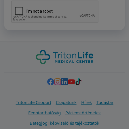
TritonLife Csoport
Csapatunk
Hírek
Tudástár
Fenntarthatóság
Pácienstörténetek
Betegjogi képviselő és tájékoztatók