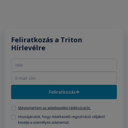
Feliratkozás a Triton
Hírlevélre
Név
E-mail cím
Feliratkozás
Megismertem az adatkezelési tájékoztatót.
Hozzájárulok, hogy Adatkezelő regisztráció céljából
kezelje a személyes adataimat.