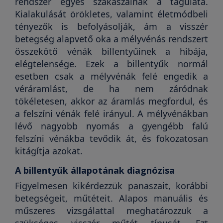
rendszer egyes szakaszainak a tágulata.
Kialakulását örökletes, valamint életmódbeli
tényezők is befolyásolják, ám a visszér
betegség alapvető oka a mélyvénás rendszert
összekötő vénák billentyűinek a hibája,
elégtelensége. Ezek a billentyűk normál
esetben csak a mélyvénák felé engedik a
véráramlást, de ha nem záródnak
tökéletesen, akkor az áramlás megfordul, és
a felszíni vénák felé irányul. A mélyvénákban
lévő nagyobb nyomás a gyengébb falú
felszíni vénákba tevődik át, és fokozatosan
kitágítja azokat.
A billentyűk állapotának diagnózisa
Figyelmesen kikérdezzük panaszait, korábbi
betegségeit, műtéteit. Alapos manuális és
műszeres vizsgálattal meghatározzuk a