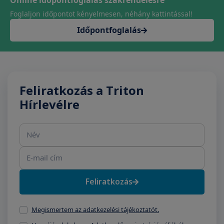
Online időpontfoglalás szakrendelésre
Foglaljon időpontot kényelmesen, néhány kattintással!
Időpontfoglalás
Feliratkozás a Triton
Hírlevélre
Név
E-mail cím
Feliratkozás
Megismertem az adatkezelési tájékoztatót.