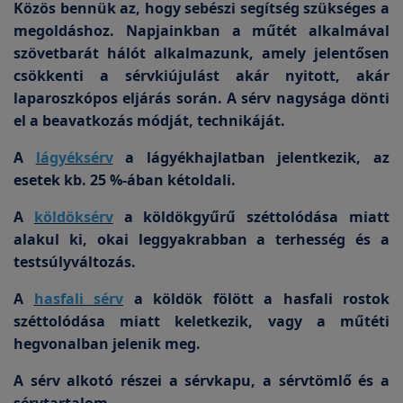
Közös bennük az, hogy sebészi segítség szükséges a
megoldáshoz. Napjainkban a műtét alkalmával
szövetbarát hálót alkalmazunk, amely jelentősen
csökkenti a sérvkiújulást akár nyitott, akár
laparoszkópos eljárás során. A sérv nagysága dönti
el a beavatkozás módját, technikáját.
A
lágyéksérv
a lágyékhajlatban jelentkezik, az
esetek kb. 25 %-ában kétoldali.
A
köldöksérv
a köldökgyűrű széttolódása miatt
alakul ki, okai leggyakrabban a terhesség és a
testsúlyváltozás.
A
hasfali sérv
a köldök fölött a hasfali rostok
széttolódása miatt keletkezik, vagy a műtéti
hegvonalban jelenik meg.
A sérv alkotó részei a sérvkapu, a sérvtömlő és a