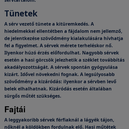
sérvtartalom.
Tünetek
A sérv vezető tünete a kitüremkedés. A
hiedelmekkel ellentétben a fájdalom nem jellemző,
de jelentkezése szövődmény kialakulására hívhatja
fel a figyelmet. A sérvek mérete terheléskor nő.
Ilyenkor húzó érzés előfordulhat. Nagyobb sérvek
esetén a hasi görcsök jelezhetik a széklet továbbítás
akadályozottságát. A sérvek spontán gyógyulása
kizárt. Idővel növekedni fognak. A legsúlyosabb
szövődmény a kizáródás: ilyenkor a sérvben levő
belek elhalhatnak. Kizáródás esetén általában
sürgős műtét szükséges.
Fajtái
A leggyakoribb sérvek férfiaknál a lágyék tájon,
nőknél a köldökben fordulnak elő. Hasi műtétek