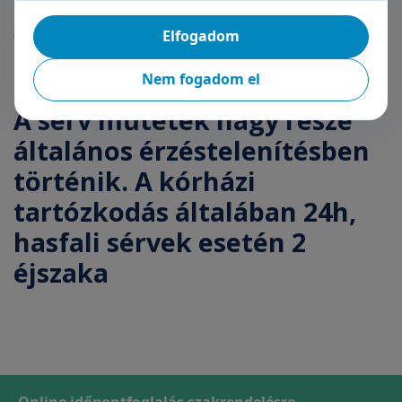
hasfali izmok szétválása esetén a sérv műtétet
gyakran kombináljuk has plasztikával. Ilyenkor a
Elfogadom
megereszkedett hasi bőrt és zsírszövetet is
kimetsszük.
Nem fogadom el
A sérv műtétek nagy része
általános érzéstelenítésben
történik. A kórházi
tartózkodás általában 24h,
hasfali sérvek esetén 2
éjszaka