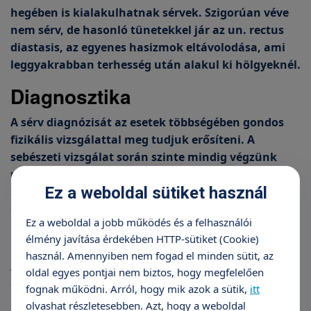
hegében is kialakulhatnak sérvek. Szigorúan véve
nem sérv, de hasonló tünetekkel jár az un. rectus
diastasis, az egyenes hasizmok eltávolodása, ami
leggyakrabban terhesség után alakul ki hölgyeknél.
Diagnosztika
A sérv diagnózisát az esetek többségében gondos
fizikális vizsgálattal meg tudjuk erősíteni. A
sebészeti vizsgálat során szinte mindig végzünk
ultrahang vizsgálatot, mellyel a korai, kezdődő
Ez a weboldal sütiket használ
sérvek is kimutathatók. CT és MRI vizsgálat során
gyakran leírják sérv jelenlétét.
Ez a weboldal a jobb működés és a felhasználói
Kezelés
élmény javítása érdekében HTTP-sütiket (Cookie)
használ. Amennyiben nem fogad el minden sütit, az
A sérv megoldása: a műtét. Kimutatott sérv esetén
oldal egyes pontjai nem biztos, hogy megfelelően
célszerű a műtétet mihamarabb elvégezni. Az
fognak működni. Arról, hogy mik azok a sütik,
itt
idejekorán végzett műtét esetén a kiújulás esélye
olvashat részletesebben. Azt, hogy a weboldal