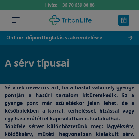
Hívás:
+36 70 659 88 88
Online időpontfoglalás szakrendelésre
A sérv típusai
Sérvnek nevezzük azt, ha a hasfal valamely gyenge
pontján a hasűri tartalom kitüremkedik. Ez a
gyenge pont már születéskor jelen lehet, de a
későbbiekben a korral, terheléssel, hízással vagy
egy hasi műtéttel kapcsolatban is kialakulhat.
Többféle sérvet különböztetünk meg: lágyéksérv,
köldöksérv, műtéti hegvonalban kialakult sérv.