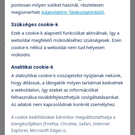
alacsonyabb. A sérvkötő viselése kényelmetlen, az
pontosan milyen sütiket használ, részletesen
érdemi megoldást elodázza, ezért nem javasoljuk.
megismerheti
Adatvédelmi Tájékoztatónkból
.
A legtöbb sérv megoldásánál arany standard a háló
Szükséges cookie-k
beültetés. Az általában polipropilénből készülő
Ezek a cookie-k alapvető funkciókat aktiválnak, így a
szövetbarát hálók alkalmazása óta a felépülési idő
weboldal megfelelő működéséhez szükségesek. Ezen
jelentősen lerövidült, a kiújulás valószínűsége
cookie-k nélkül a weboldal nem tud helyesen
minimális. A hálót az esetek egy részénél nyílt
működni.
műtét során helyezzük be. Így kezeljük a
köldöksérvek és a hasfali-, vagy műtét utáni sérvek
Analitikai cookie-k
többségét. Lágyéksérvek esetén leggyakrabban a
A statisztikai cookie-k visszajelzést nyújtanak nekünk,
laparoszkópos megoldást választjuk. Ilyenkor 3
hogy átlássuk, a látogatók milyen tartalmat kedvelnek
egyenként 5-10 mm-es lyukon keresztül végezzük el
a weboldalon, így ezeket az információkat
a műtétet. A laparoszkópos megoldásnak számos
felhasználva továbbfejleszthetjük szolgáltatásainkat.
előnye van: át tudjuk tekinteni a kismedencét, egy
Az adatok nem kapcsolódnak konkrét személyhez.
időben el tudjuk végezni több sérv plasztikáját. A
műtét utáni fájdalom elhanyagolható, a lábadozási
A cookie beállításokat bármikor megváltoztathatja a
idő rövid. az esetek többségében a műtét után 3-4
böngészőjében (Firefox, Chrome, Safari, Internet
Explorer, Microsoft Edge) is.
héttel már sport tevékenység is megengedett. A