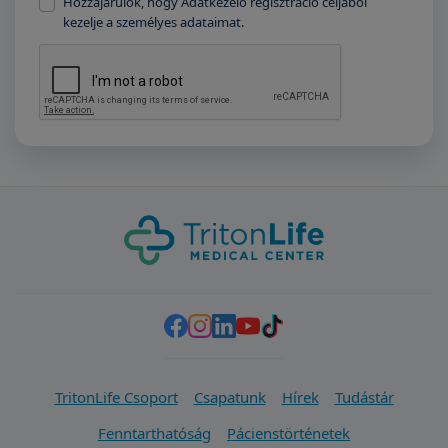
Hozzájárulok, hogy Adatkezelő regisztráció céljából
kezelje a személyes adataimat.
TritonLife Csoport
Csapatunk
Hírek
Tudástár
Fenntarthatóság
Pácienstörténetek