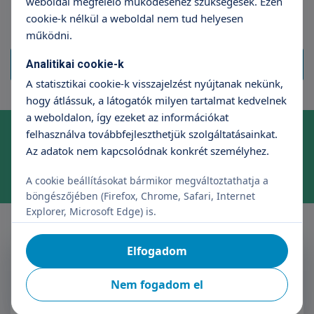
weboldal megfelelő működéséhez szükségesek. Ezen
cookie-k nélkül a weboldal nem tud helyesen
működni.
Összes megtekintése
Analitikai cookie-k
A statisztikai cookie-k visszajelzést nyújtanak nekünk,
hogy átlássuk, a látogatók milyen tartalmat kedvelnek
a weboldalon, így ezeket az információkat
Online időpontfoglalás szakrendelésre
felhasználva továbbfejleszthetjük szolgáltatásainkat.
Az adatok nem kapcsolódnak konkrét személyhez.
Foglaljon időpontot kényelmesen, néhány kattintással!
Időpontfoglalás
A cookie beállításokat bármikor megváltoztathatja a
böngészőjében (Firefox, Chrome, Safari, Internet
Explorer, Microsoft Edge) is.
Elfogadom
Feliratkozás a Triton
Hírlevélre
Nem fogadom el
Név
E-mail cím