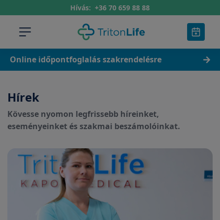
Hívás:
+36 70 659 88 88
Online időpontfoglalás szakrendelésre
Hírek
Kövesse nyomon legfrissebb híreinket,
eseményeinket és szakmai beszámolóinkat.