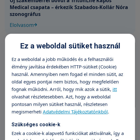
Új szakemberrel bővül a TritonLife Kapos
Medical csapata – érkezik Szabados-Kollár Nóra
szonográfus
Elolvasom
Ez a weboldal sütiket használ
Ez a weboldal a jobb működés és a felhasználói
élmény javítása érdekében HTTP-sütiket (Cookie)
használ. Amennyiben nem fogad el minden sütit, az
oldal egyes pontjai nem biztos, hogy megfelelően
fognak működni. Arról, hogy mik azok a sütik,
itt
olvashat részletesebben. Azt, hogy a weboldal
pontosan milyen sütiket használ, részletesen
megismerheti
Adatvédelmi Tájékoztatónkból
.
Gyermek-gasztroenterológus érkezik a
TritonLife Kapos Medicalhoz
Szükséges cookie-k
Ezek a cookie-k alapvető funkciókat aktiválnak, így a
Elolvasom