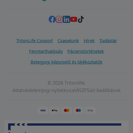
TritonLife Csoport
Csapatunk
Hírek
Tudástár
Fenntarthatóság
Pácienstörténetek
Betegjogi képviselő és tájékoztatók
© 2026 Tritonlife.
Adatvédelem
Jogi nyilatkozat
ÁSZF
Süti beállítások