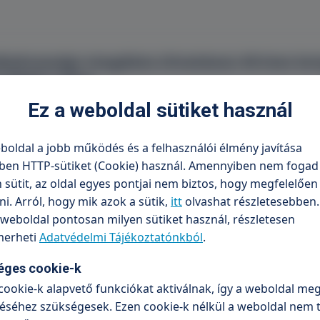
kalmassági vizsgálata (hivatásos) 40 éves kor
v felett 1 évre
Ez a weboldal sütiket használ
boldal a jobb működés és a felhasználói élmény javítása
kalmassági vizsgálata (sportcélú) 40 éves kor
ben HTTP-sütiket (Cookie) használ. Amennyiben nem fogad 
sütit, az oldal egyes pontjai nem biztos, hogy megfelelőe
. Arról, hogy mik azok a sütik,
itt
olvashat részletesebben.
weboldal pontosan milyen sütiket használ, részletesen
erheti
Adatvédelmi Tájékoztatónkból
.
kalmassági vizsgálata (sportcélú) 40-60 éves
éges cookie-k
cookie-k alapvető funkciókat aktiválnak, így a weboldal meg
séhez szükségesek. Ezen cookie-k nélkül a weboldal nem 