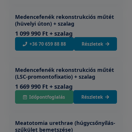
Medencefenék rekonstrukciós műtét
(hüvelyi úton) + szalag
1 099 990 Ft + szalag
+36 70 659 88 88
Részletek
Medencefenék rekonstrukciós műtét
(LSC-promontofixatio) + szalag
1 669 990 Ft + szalag
Időpontfoglalás
Részletek
Meatotomia urethrae (húgycsőnyílás-
szűkület bemetszése)