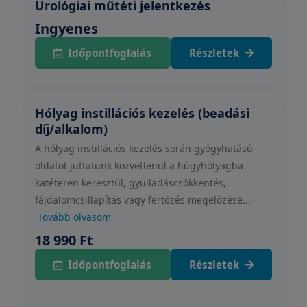
Urológiai műtéti jelentkezés
Ingyenes
Időpontfoglalás
Részletek
Hólyag instillációs kezelés (beadási
díj/alkalom)
A hólyag instillációs kezelés során gyógyhatású
oldatot juttatunk közvetlenül a húgyhólyagba
katéteren keresztül, gyulladáscsökkentés,
fájdalomcsillapítás vagy fertőzés megelőzése...
Tovább olvasom
18 990 Ft
Időpontfoglalás
Részletek