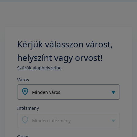
Kérjük válasszon várost,
helyszínt vagy orvost!
Szűrők alaphelyzetbe
Város
Minden város
Intézmény
Minden intézmény
Orvos