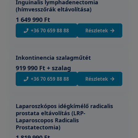
Inguinalis lymphadenectomia
(hímvesszőrák eltávolítása)
1 649 990 Ft
+36 70 659 88 88
Részletek
Inkontinencia szalagműtét
919 990 Ft + szalag
+36 70 659 88 88
Részletek
Laparoszkópos idégkímélő radicalis
prostata eltávolítás (LRP-
Laparoscopos Radicalis
Prostatectomia)
1 819 990 Ft