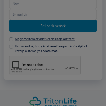
Név
E-mail cím
Feliratkozás
Megismertem az adatkezelési tájékoztatót.
Hozzájárulok, hogy Adatkezelő regisztráció céljából
kezelje a személyes adataimat.