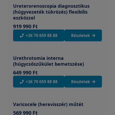
Ureterorenoscopia diagnosztikus
(húgyvezeték tükrözés) flexibilis
eszközzel
919 990 Ft
+36 70 659 88 88
Részletek
Urethrotomia interna
(húgycsőszűkület bemetszése)
649 990 Ft
+36 70 659 88 88
Részletek
Varicocele (herevisszér) műtét
569 990 Ft