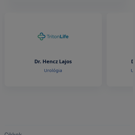
Dr. Hencz Lajos
D
Urológia
U