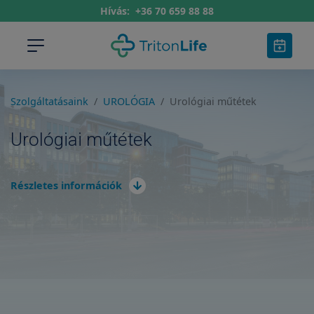
Hívás:
+36 70 659 88 88
Szolgáltatásaink
UROLÓGIA
Urológiai műtétek
Urológiai műtétek
Részletes információk