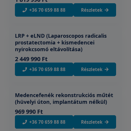
+36 70 659 88 88
Részletek
LRP + eLND (Laparoscopos radicalis
prostatectomia + kismedencei
nyirokcsomó eltávolítása)
2 449 990 Ft
+36 70 659 88 88
Részletek
Medencefenék rekonstrukciós műtét
(hüvelyi úton, implantátum nélkül)
969 990 Ft
+36 70 659 88 88
Részletek