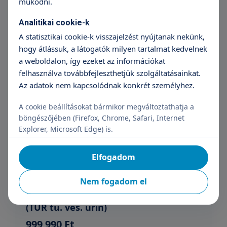
működni.
Analitikai cookie-k
Here protézis beültetés
A statisztikai cookie-k visszajelzést nyújtanak nekünk,
hogy átlássuk, a látogatók milyen tartalmat kedvelnek
659 990 Ft + protézis
a weboldalon, így ezeket az információkat
+36 70 659 88 88
Részletek
felhasználva továbbfejleszthetjük szolgáltatásainkat.
Az adatok nem kapcsolódnak konkrét személyhez.
A cookie beállításokat bármikor megváltoztathatja a
Hólyagkő eltávolítás
böngészőjében (Firefox, Chrome, Safari, Internet
Explorer, Microsoft Edge) is.
919 990 Ft
+36 70 659 88 88
Részletek
Elfogadom
Nem fogadom el
Húgyhólyagtumor eltávolítása TUR
(TUR tu. ves. urin)
999 990 Ft