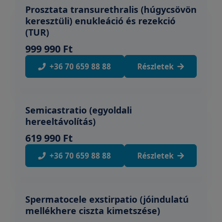
Prosztata transurethralis (húgycsövön
keresztüli) enukleáció és rezekció
(TUR)
999 990 Ft
+36 70 659 88 88
Részletek
Semicastratio (egyoldali
hereeltávolítás)
619 990 Ft
+36 70 659 88 88
Részletek
Spermatocele exstirpatio (jóindulatú
mellékhere ciszta kimetszése)