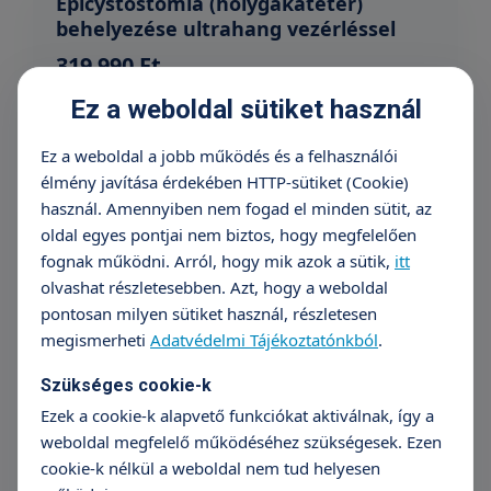
Epicystostomia (hólygakatéter)
behelyezése ultrahang vezérléssel
319 990 Ft
+36 70 659 88 88
Részletek
Ez a weboldal sütiket használ
Ez a weboldal a jobb működés és a felhasználói
élmény javítása érdekében HTTP-sütiket (Cookie)
Epididymectomia (mellékhere
használ. Amennyiben nem fogad el minden sütit, az
eltávolítása)
oldal egyes pontjai nem biztos, hogy megfelelően
659 990 Ft
fognak működni. Arról, hogy mik azok a sütik,
itt
olvashat részletesebben. Azt, hogy a weboldal
+36 70 659 88 88
Részletek
pontosan milyen sütiket használ, részletesen
megismerheti
Adatvédelmi Tájékoztatónkból
.
Szükséges cookie-k
Herebiopszia
Ezek a cookie-k alapvető funkciókat aktiválnak, így a
419 990 Ft-tól
weboldal megfelelő működéséhez szükségesek. Ezen
cookie-k nélkül a weboldal nem tud helyesen
+36 70 659 88 88
Részletek