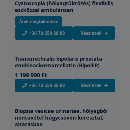
Cystoscopia (hólyagtükrözés) flexibilis
eszközzel ambulánsan
Árak megtekintése
+36 70 659 88 88
Részletek
Transurethralis bipolaris prostata
enukleacio+morcellatio (BipolEP)
1 199 990 Ft
+36 70 659 88 88
Részletek
Biopsia vesicae urinariae, hólyagból
mintavétel húgycsövön keresztül,
altatásban