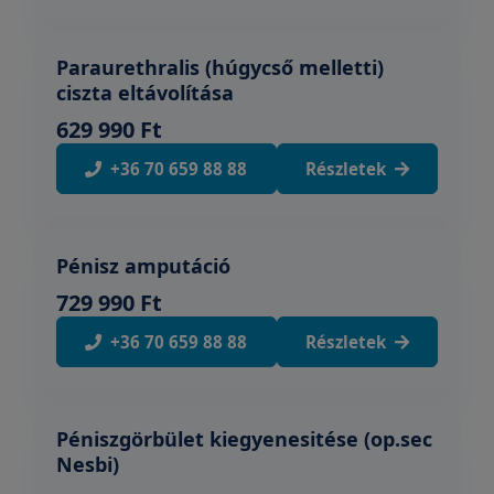
Paraurethralis (húgycső melletti)
ciszta eltávolítása
629 990 Ft
+36 70 659 88 88
Részletek
Pénisz amputáció
729 990 Ft
+36 70 659 88 88
Részletek
Péniszgörbület kiegyenesitése (op.sec
Nesbi)