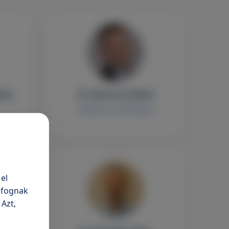
tán
Dr. Berencsi Attila
Sebészet, proktológia
el
n fognak
 Azt,