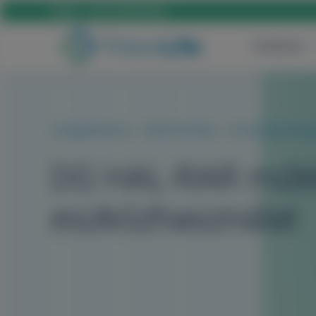
Hívás:
+36 70 659 88 88
Szülészet
Szolgáltatásaink
PROKTOLÓGIA
Proktológiai bea
DG HAL-RAR műt
eszközhasználat