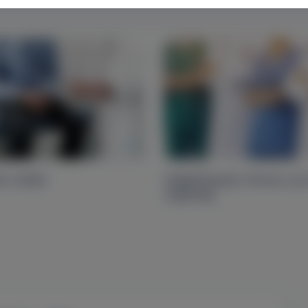
ar műtét
Végbélsipoly: fontos a j
segítség