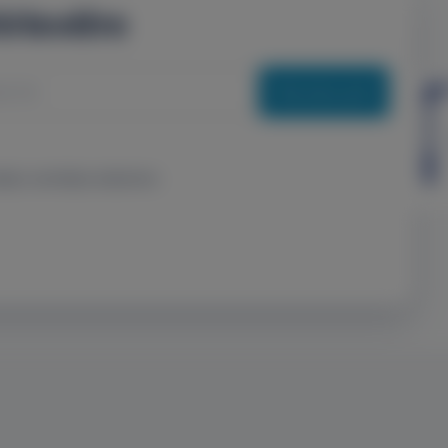
írlevélre
Feliratkozás
elje a személyes adataimat.