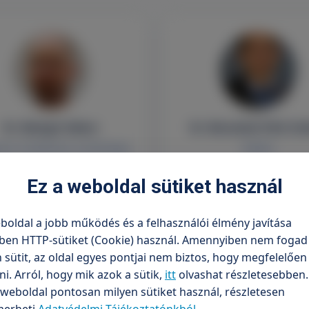
Dr. Balogh Gábor
Dr. Benedek-Tóth Zol
zet, érsebészet, proktológia
Sebész
Ez a weboldal sütiket használ
boldal a jobb működés és a felhasználói élmény javítása
ben HTTP-sütiket (Cookie) használ. Amennyiben nem fogad 
sütit, az oldal egyes pontjai nem biztos, hogy megfelelőe
. Arról, hogy mik azok a sütik,
itt
olvashat részletesebben.
weboldal pontosan milyen sütiket használ, részletesen