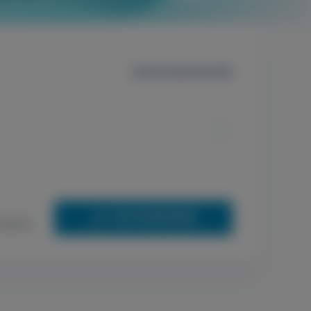
Szűrők alaphelyzetbe
+36 70 659 88 88
nként