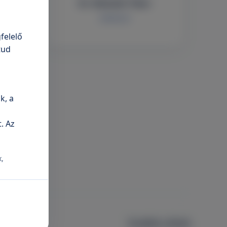
erenc
Dr. Németh Tibor
Sebészet
felelő
tud
k, a
. Az
x,
További cikkek