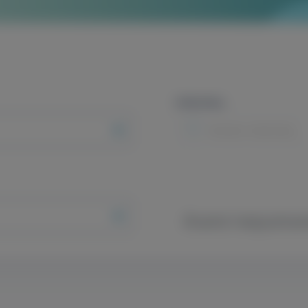
Intézmény
Minden intézmény
Áraink helyszíne