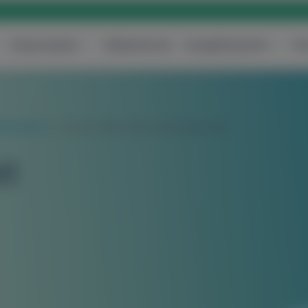
Központjaink
Vállalatoknak
Szolgáltatásaink
Ár
vatkozások
DG HAL-RAR műtét eszközhasználat
ét