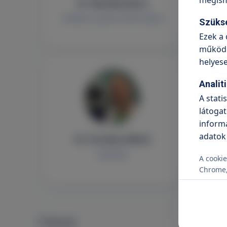
megism
Dr. Bezsilla János
Sebészet, gasztroenterológia
Seb
Szüks
Ezek a 
működé
helyes
Analit
A stati
látogat
informá
adatok
Dr. Pordány Bálint
Sebészet
A cookie
Chrome, 
Cikkek