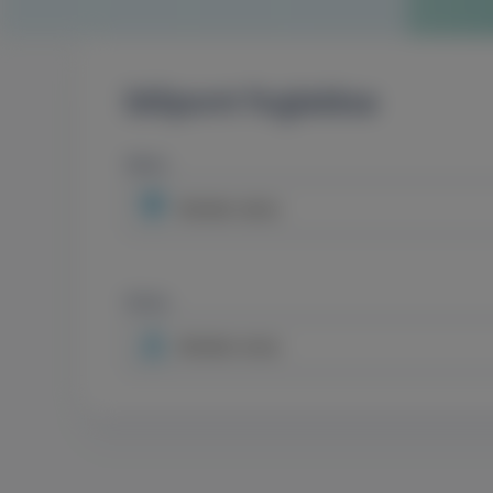
Időpont foglalása
Város
Minden város
Orvos
Minden orvos