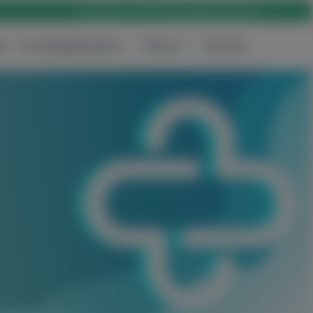
Rólunk
Karrier
Elérhetőség
Bejelentkezés
ak
Csomagajánlataink
Rólunk
Keresés