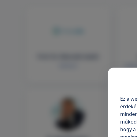
Prof. Dr. Sikorszki László
Sebészet
Sebés
Ez a we
érdeké
minden 
működni
hogy a 