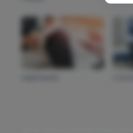
Végbélrepedés
A Hal-R