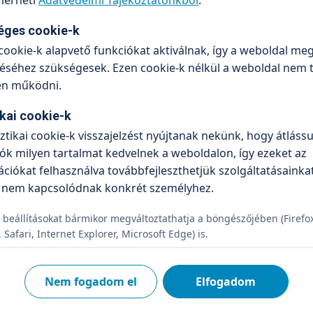
erheti
Adatvédelmi Tájékoztatónkból
.
Dr. Brenda Zsolt
Dr. Luksander Antal F
észet, gasztroenterológia
Sebész, Proktológus
éges cookie-k
cookie-k alapvető funkciókat aktiválnak, így a weboldal meg
séhez szükségesek. Ezen cookie-k nélkül a weboldal nem 
en működni.
ikai cookie-k
sztikai cookie-k visszajelzést nyújtanak nekünk, hogy átlássu
ók milyen tartalmat kedvelnek a weboldalon, így ezeket az
ciókat felhasználva továbbfejleszthetjük szolgáltatásainkat
 nem kapcsolódnak konkrét személyhez.
Dr. Pálfi Endre
Sebészet
 beállításokat bármikor megváltoztathatja a böngészőjében (Firefo
Safari, Internet Explorer, Microsoft Edge) is.
Nem fogadom el
Elfogadom