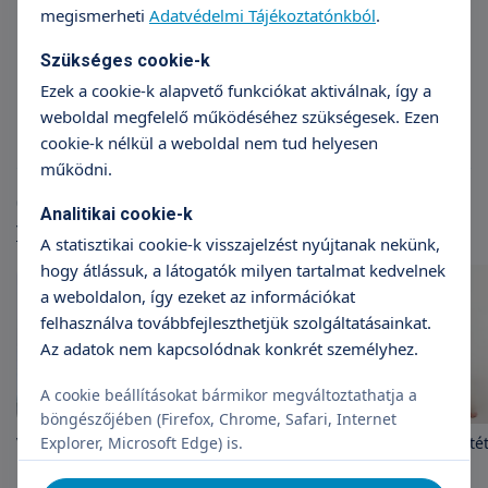
megismerheti
Adatvédelmi Tájékoztatónkból
.
Dr. Balla István
Dr
Szükséges cookie-k
Sebész
Érseb
Ezek a cookie-k alapvető funkciókat aktiválnak, így a
weboldal megfelelő működéséhez szükségesek. Ezen
cookie-k nélkül a weboldal nem tud helyesen
működni.
Cikkek
Analitikai cookie-k
További cikkek
A statisztikai cookie-k visszajelzést nyújtanak nekünk,
hogy átlássuk, a látogatók milyen tartalmat kedvelnek
a weboldalon, így ezeket az információkat
felhasználva továbbfejleszthetjük szolgáltatásainkat.
Az adatok nem kapcsolódnak konkrét személyhez.
A cookie beállításokat bármikor megváltoztathatja a
böngészőjében (Firefox, Chrome, Safari, Internet
Explorer, Microsoft Edge) is.
Visszér: mikor van szükség
Ragasztásos visszérműté
műtétre?