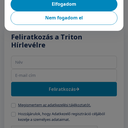
Elfogadom
Nem fogadom el
Feliratkozás a Triton
Hírlevélre
Név
E-mail cím
Feliratkozás
Megismertem az adatkezelési tájékoztatót.
Hozzájárulok, hogy Adatkezelő regisztráció céljából
kezelje a személyes adataimat.