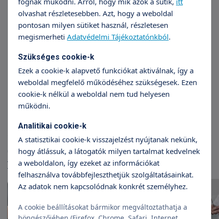
fognak működni. Arról, hogy mik azok a sütik,
itt
olvashat részletesebben. Azt, hogy a weboldal
pontosan milyen sütiket használ, részletesen
megismerheti
Adatvédelmi Tájékoztatónkból
.
Szükséges cookie-k
Ezek a cookie-k alapvető funkciókat aktiválnak, így a
Prof. Dr. Sikorszki László
Dr
weboldal megfelelő működéséhez szükségesek. Ezen
cookie-k nélkül a weboldal nem tud helyesen
Sebészet
Sebészet,
működni.
Analitikai cookie-k
A statisztikai cookie-k visszajelzést nyújtanak nekünk,
Cikkek
hogy átlássuk, a látogatók milyen tartalmat kedvelnek
a weboldalon, így ezeket az információkat
További cikkek
felhasználva továbbfejleszthetjük szolgáltatásainkat.
Az adatok nem kapcsolódnak konkrét személyhez.
A cookie beállításokat bármikor megváltoztathatja a
böngészőjében (Firefox, Chrome, Safari, Internet