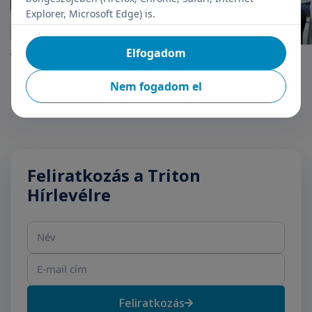
Explorer, Microsoft Edge) is.
Elfogadom
Végbélrepedés
A Hal-Rar műtét
Nem fogadom el
Feliratkozás a Triton
Hírlevélre
Név
E-mail cím
Feliratkozás