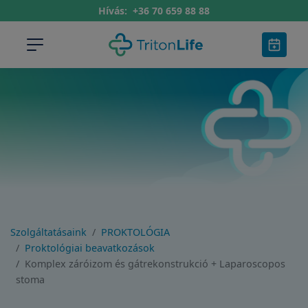
Hívás:
+36 70 659 88 88
Szolgáltatásaink
PROKTOLÓGIA
Proktológiai beavatkozások
Komplex záróizom és gátrekonstrukció + Laparoscopos
stoma