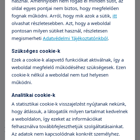
használ. Amennyiben nem fogad el minden sütit, az
oldal egyes pontjai nem biztos, hogy megfelelően
fognak működni. Arról, hogy mik azok a sütik,
itt
olvashat részletesebben. Azt, hogy a weboldal
pontosan milyen sütiket használ, részletesen
megismerheti
Adatvédelmi Tájékoztatónkból
.
Szükséges cookie-k
Ezek a cookie-k alapvető funkciókat aktiválnak, így a
Dr. Baráth Gergő Ferenc
D
weboldal megfelelő működéséhez szükségesek. Ezen
cookie-k nélkül a weboldal nem tud helyesen
Foglalkozás egészségügy
Fogla
működni.
Analitikai cookie-k
A statisztikai cookie-k visszajelzést nyújtanak nekünk,
hogy átlássuk, a látogatók milyen tartalmat kedvelnek
a weboldalon, így ezeket az információkat
Cikkek
felhasználva továbbfejleszthetjük szolgáltatásainkat.
További cikkek
Az adatok nem kapcsolódnak konkrét személyhez.