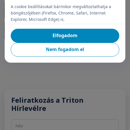
A cookie beállításokat bármikor megváltoztathatja a
böngészőjében (Firefox, Chrome, Safari, Internet
Explorer, Microsoft Edge) is.
Elfogadom
Foglalkozás-egészségügyi
Nem fogadom el
vizsgálat: kötelező rossz helyett
egy praktikusan jó lehetőség
Feliratkozás a Triton
Hírlevélre
Név
E-mail cím