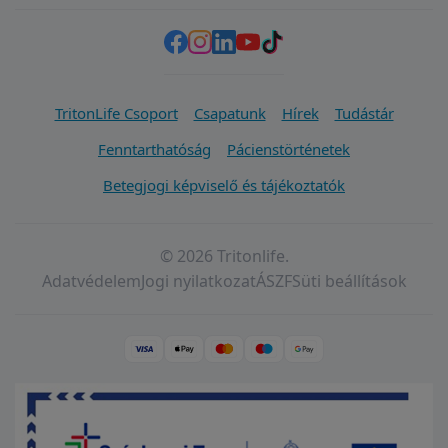
TritonLife Csoport
Csapatunk
Hírek
Tudástár
Fenntarthatóság
Pácienstörténetek
Betegjogi képviselő és tájékoztatók
© 2026 Tritonlife.
Adatvédelem
Jogi nyilatkozat
ÁSZF
Süti beállítások