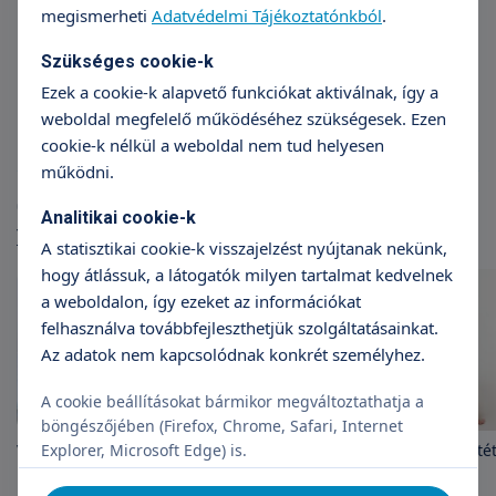
megismerheti
Adatvédelmi Tájékoztatónkból
.
Dr. Balla István
Dr
Szükséges cookie-k
Sebész
Ezek a cookie-k alapvető funkciókat aktiválnak, így a
weboldal megfelelő működéséhez szükségesek. Ezen
cookie-k nélkül a weboldal nem tud helyesen
működni.
Cikkek
Analitikai cookie-k
További cikkek
A statisztikai cookie-k visszajelzést nyújtanak nekünk,
hogy átlássuk, a látogatók milyen tartalmat kedvelnek
a weboldalon, így ezeket az információkat
felhasználva továbbfejleszthetjük szolgáltatásainkat.
Az adatok nem kapcsolódnak konkrét személyhez.
A cookie beállításokat bármikor megváltoztathatja a
böngészőjében (Firefox, Chrome, Safari, Internet
Explorer, Microsoft Edge) is.
Visszér: mikor van szükség
Ragasztásos visszérműté
műtétre?