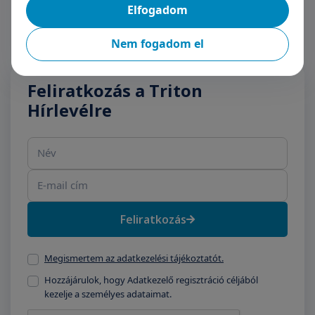
Elfogadom
Nem fogadom el
Feliratkozás a Triton
Hírlevélre
Név
E-mail cím
Feliratkozás
Megismertem az adatkezelési tájékoztatót.
Hozzájárulok, hogy Adatkezelő regisztráció céljából
kezelje a személyes adataimat.