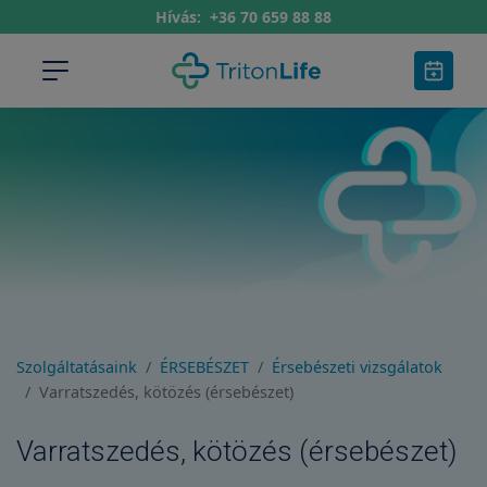
Hívás:
+36 70 659 88 88
Szolgáltatásaink
ÉRSEBÉSZET
Érsebészeti vizsgálatok
Varratszedés, kötözés (érsebészet)
Varratszedés, kötözés (érsebészet)