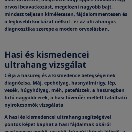
orvosi beavatkozást, megelőzni nagyobb bajt,
mindezt teljesen kíméletesen, fájdalommentesen és
a legkisebb kockázat nélkül - ez az ultrahangos
diagnosztika szerepe a modern orvoslásban.
Hasi és kismedencei
ultrahang vizsgálat
Célja a hasüreg és a kismedence betegségeinek
diagnózisa. Máj, epehólyag, hasnyálmirigy, lép,
vesék, húgyhólyag, méh, petefészek, a hasüregben
futó nagyobb erek, a hasi főverőér mellett található
nyirokcsomók vizsgálata
A hasi és kismedencei ultrahang segítségével
pontos képet kaphat a hasi fájdalmak okáról -
esetlegesen epekő, vesekő, húgyúti kövek létéről, a