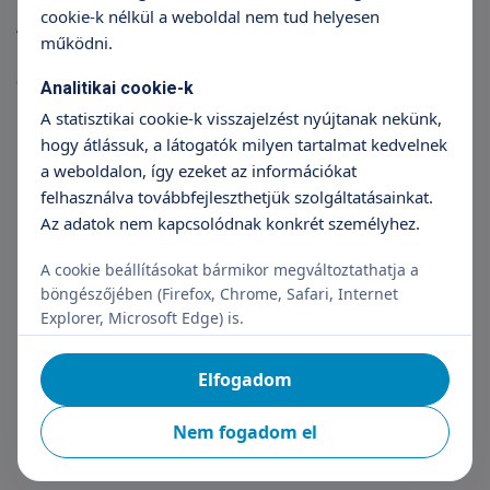
cookie-k nélkül a weboldal nem tud helyesen
A nyaki ultrahang vizsgálatnál láthatók a
működni.
nyálmirigyek (nyálkövesség, daganatok,
gyulladások), nyaki nyirokcsomók (gyulladásos-
Analitikai cookie-k
reaktív nyirokcsomók, daganatos illetve áttéti
A statisztikai cookie-k visszajelzést nyújtanak nekünk,
nyirokcsomók).
hogy átlássuk, a látogatók milyen tartalmat kedvelnek
a weboldalon, így ezeket az információkat
felhasználva továbbfejleszthetjük szolgáltatásainkat.
Fontos tudni
Az adatok nem kapcsolódnak konkrét személyhez.
A cookie beállításokat bármikor megváltoztathatja a
Az ultrahang vizsgálat fájdalom- és
böngészőjében (Firefox, Chrome, Safari, Internet
sugármentes.
Explorer, Microsoft Edge) is.
Semmilyen káros hatása nincs. Semmilyen
kellemetlenséggel nem jár.
Elfogadom
Rendkívül megbízható.
Széles körben alkalmazott és elfogadott
Nem fogadom el
diagnosztikus módszer.