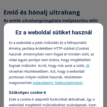
Emlő és hónalj ultrahang
Az emlők ultrahangvizsgálata mellplasztika előtt
álló páciensek esetében elkerülhetetlen. Ezen kívül
Ez a weboldal sütiket használ
minden 45 év alatti hölgynek ajánlott évi egy
alkalommal a mell ultrahangos vizsgálata. 45 év
Ez a weboldal a jobb működés és a felhasználói
fölött az ultrahangos vizsgálat mellett évi egy
élmény javítása érdekében HTTP-sütiket (Cookie)
alkalommal mammográfia is szükséges a mellrák
használ. Amennyiben nem fogad el minden sütit, az
kiszűrésére.
oldal egyes pontjai nem biztos, hogy megfelelően
fognak működni. Arról, hogy mik azok a sütik,
itt
olvashat részletesebben. Azt, hogy a weboldal
Nyaki ultrahang
pontosan milyen sütiket használ, részletesen
megismerheti
Adatvédelmi Tájékoztatónkból
.
A pajzsmirigy ultrahang során láthatóvá válik a
szerv nagysága, a pajzsmirigy elváltozásai,
Szükséges cookie-k
légcsővel való kapcsolata. Megállapítható benne
Ezek a cookie-k alapvető funkciókat aktiválnak, így a
gyulladás, daganat vagy ciszta.
weboldal megfelelő működéséhez szükségesek. Ezen