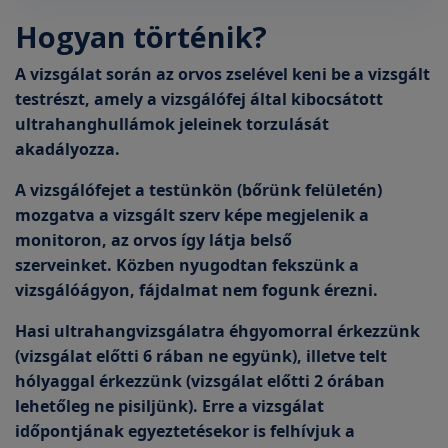
Hogyan történik?
A vizsgálat során az orvos zselével keni be a vizsgált
testrészt, amely a vizsgálófej által kibocsátott
ultrahanghullámok jeleinek torzulását
akadályozza.
A vizsgálófejet a testünkön (bőrünk felületén)
mozgatva a vizsgált szerv képe megjelenik a
monitoron, az orvos így látja belső
szerveinket. Közben nyugodtan fekszünk a
vizsgálóágyon, fájdalmat nem fogunk érezni.
Hasi ultrahangvizsgálatra éhgyomorral érkezzünk
(vizsgálat előtti 6 rában ne együnk), illetve telt
hólyaggal érkezzünk (vizsgálat előtti 2 órában
lehetőleg ne pisiljünk). Erre a vizsgálat
időpontjának egyeztetésekor is felhívjuk a