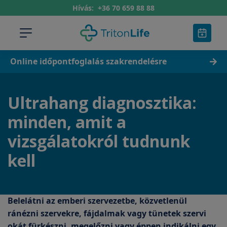
Hívás:
+36 70 659 88 88
Online időpontfoglalás szakrendelésre
Ultrahang diagnosztika:
minden, amit a
vizsgálatokról tudnunk
kell
Belelátni az emberi szervezetbe, közvetlenül
ránézni szervekre, fájdalmak vagy tünetek szervi
okát fürkészni, megelőzni vagy éppen indikálni egy