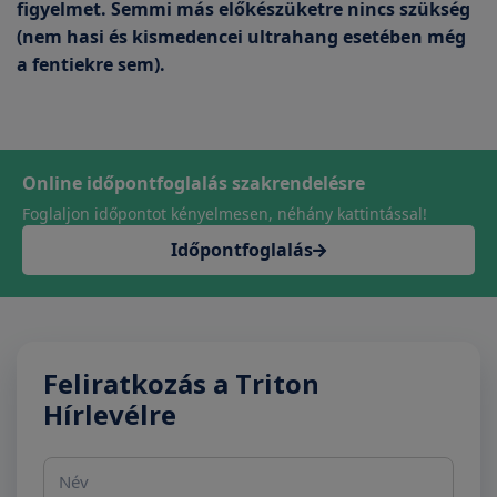
figyelmet. Semmi más előkészüketre nincs szükség
(nem hasi és kismedencei ultrahang esetében még
a fentiekre sem).
Online időpontfoglalás szakrendelésre
Foglaljon időpontot kényelmesen, néhány kattintással!
Időpontfoglalás
Feliratkozás a Triton
Hírlevélre
Név
E-mail cím