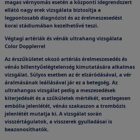
magas vérnyomás esetén a központi idegrendszert
ellátó nagy erek vizsgálata biztosítja a
legpontosabb diagnózist és az érelmeszesedést
korai stádiumában kezelhetővé teszi.
Végtagi artériák és vénák ultrahang vizsgálata
Color Dopplerrel
Az érszűkületet okozó artériás érelmeszesedés és
vénás billentyűelégtelenség kimutatására alkalmas
vizsgálat. Súlyos esetben az ér elzáródásával, a vér
áralmásának leállásával jár ez a betegség. Az
ultrahangos vizsgálat pedig a meszesedések
kiterjedését és a szűkületek mértékét, esetlegesen
embólia jelenlétét, vénás szakaszon a trombózis
jelenlétét mutatja ki. A vizsgálat során
visszértágulatok, a visszerek gyulladásai is
beazonosíthatók.