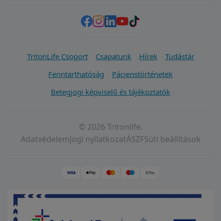
TritonLife Csoport
Csapatunk
Hírek
Tudástár
Fenntarthatóság
Pácienstörténetek
Betegjogi képviselő és tájékoztatók
© 2026 Tritonlife.
Adatvédelem
Jogi nyilatkozat
ÁSZF
Süti beállítások