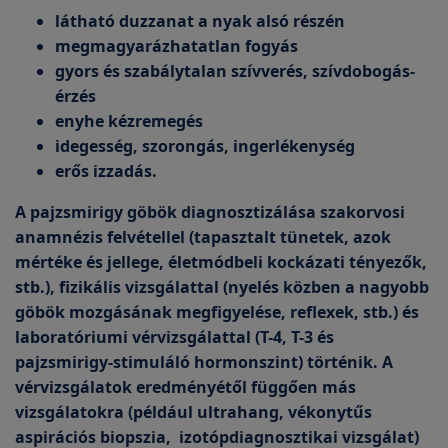
látható duzzanat a nyak alsó részén
megmagyarázhatatlan fogyás
gyors és szabálytalan szívverés, szívdobogás-
érzés
enyhe kézremegés
idegesség, szorongás, ingerlékenység
erős izzadás.
A pajzsmirigy göbök diagnosztizálása szakorvosi
anamnézis felvétellel (tapasztalt tünetek, azok
mértéke és jellege, életmódbeli kockázati tényezők,
stb.), fizikális vizsgálattal (nyelés közben a nagyobb
göbök mozgásának megfigyelése, reflexek, stb.) és
laboratóriumi vérvizsgálattal (T-4, T-3 és
pajzsmirigy-stimuláló hormonszint) történik. A
vérvizsgálatok eredményétől függően más
vizsgálatokra (például ultrahang, vékonytűs
aspirációs biopszia, izotópdiagnosztikai vizsgálat)