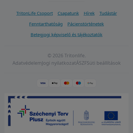
TritonLife Csoport
Csapatunk
Hírek
Tudástár
Fenntarthatóság
Pácienstörténetek
Betegjogi képviselő és tájékoztatók
© 2026 Tritonlife.
Adatvédelem
Jogi nyilatkozat
ÁSZF
Süti beállítások