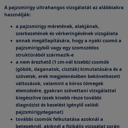
A pajzsmirigy ultrahangos vizsgálatát az alábbiakra
használják:
a pajzsmirigy méretének, alakjának,
szerkezetének és vérkeringésének vizsgálata
annak megállapítására, hogy a nyaki csomó a
pajzsmirigyből vagy egy szomszédos
struktúrából származik-e
a nem érezhető (1 cm-nél kisebb) csomók
(göbök, daganatok, ciszták) kimutatására és a
szövetek, erek megjelenésében bekövetkezett
változások, valamint a kóros tömegek
elemzésére, gyakran szövettani vizsgálattal
kiegészítve (ezek kisebb része további
diagnózist és kezelést igénylő valódi
pajzsmirigydaganat)
további csomók felkutatása azoknál a
betegeknél, akiknél a fizikális vizsgálat során