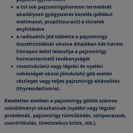
a túl sok pajzsmirigyhormon termelését
akadályozó gyógyszeres kezelés (például
metimazol, propiltiouracil) a tünetek
enyhítésére
a radioaktív jód tabletta a pajzsmirigy
összehúzódását okozva általában két-három
hónapon belül lelassítja a pajzsmirigy
hormontermelő tevékenységét
rosszindulatú vagy légzési és nyelési
nehézséget okozó jóindulatú göb esetén
részleges vagy teljes pajzsmirigy eltávolítás
(thyreoidectomia).
Kezeletlen esetben a pajzsmirigy göbök számos
szövődményt okozhatnak (nyelési vagy légzési
problémák, pajzsmirigy túlműködés, szívpanaszok,
csontritkulás, tireotoxikus krízis, stb.).