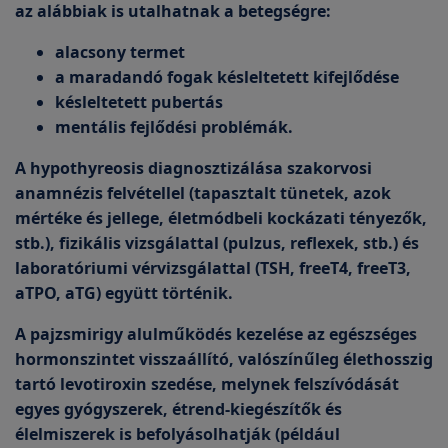
az alábbiak is utalhatnak a betegségre:
alacsony termet
a maradandó fogak késleltetett kifejlődése
késleltetett pubertás
mentális fejlődési problémák.
A hypothyreosis diagnosztizálása szakorvosi
anamnézis felvétellel (tapasztalt tünetek, azok
mértéke és jellege, életmódbeli kockázati tényezők,
stb.), fizikális vizsgálattal (pulzus, reflexek, stb.) és
laboratóriumi vérvizsgálattal (TSH, freeT4, freeT3,
aTPO, aTG) együtt történik.
A pajzsmirigy alulműködés kezelése az egészséges
hormonszintet visszaállító, valószínűleg élethosszig
tartó levotiroxin szedése, melynek felszívódását
egyes gyógyszerek, étrend-kiegészítők és
élelmiszerek is befolyásolhatják (például