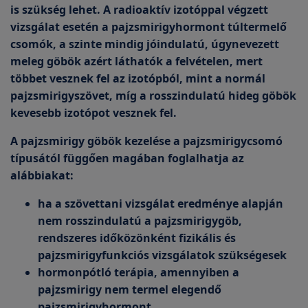
is szükség lehet. A radioaktív izotóppal végzett
vizsgálat esetén a pajzsmirigyhormont túltermelő
csomók, a szinte mindig jóindulatú, úgynevezett
meleg göbök azért láthatók a felvételen, mert
többet vesznek fel az izotópból, mint a normál
pajzsmirigyszövet, míg a rosszindulatú hideg göbök
kevesebb izotópot vesznek fel.
A pajzsmirigy göbök kezelése a pajzsmirigycsomó
típusától függően magában foglalhatja az
alábbiakat:
ha a szövettani vizsgálat eredménye alapján
nem rosszindulatú a pajzsmirigygöb,
rendszeres időközönként fizikális és
pajzsmirigyfunkciós vizsgálatok szükségesek
hormonpótló terápia, amennyiben a
pajzsmirigy nem termel elegendő
pajzsmirigyhormont