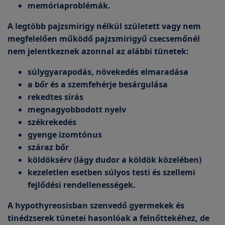
memóriaproblémák.
A legtöbb pajzsmirigy nélkül született vagy nem
megfelelően működő pajzsmirigyű csecsemőnél
nem jelentkeznek azonnal az alábbi tünetek:
súlygyarapodás, növekedés elmaradása
a bőr és a szemfehérje besárgulása
rekedtes sírás
megnagyobbodott nyelv
székrekedés
gyenge izomtónus
száraz bőr
köldöksérv (lágy dudor a köldök közelében)
kezeletlen esetben súlyos testi és szellemi
fejlődési rendellenességek.
A hypothyreosisban szenvedő gyermekek és
tinédzserek tünetei hasonlóak a felnőttekéhez, de