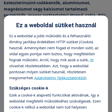
koleszterinszint-csökkentők, alumíniumot,
magnéziumot vagy kalciumot tartalmazó
savlekötők, magas rosttartalmú étrend, szója, dió),
ezért nem fogyaszthatók a gyógyszer bevételével
Ez a weboldal sütiket használ
egyidőben.
Ez a weboldal a jobb működés és a felhasználói
Kezeletlen esetben a pajzsmirigy alulműködése
élmény javítása érdekében HTTP-sütiket (Cookie)
számos szövődményt okozhat (nyelési vagy légzési
használ. Amennyiben nem fogad el minden sütit, az
problémákat okozó golyva, szívproblémák, magas
oldal egyes pontjai nem biztos, hogy megfelelően
koleszterinszint, a végtagokban fájdalmat,
fognak működni. Arról, hogy mik azok a sütik,
itt
zsibbadást és bizsergést okozó perifériás
olvashat részletesebben. Azt, hogy a weboldal
idegkárosodás, meddőség, kezeletlen esetben ritka
pontosan milyen sütiket használ, részletesen
és életveszélyes mixödémás kóma, csecsemőknél
megismerheti
Adatvédelmi Tájékoztatónkból
.
súlyos testi és szellemi fejlődési problémák, stb.).
Szükséges cookie-k
Ezek a cookie-k alapvető funkciókat aktiválnak, így a
A pajzsmirigy göbök típusai
weboldal megfelelő működéséhez szükségesek. Ezen
cookie-k nélkül a weboldal nem tud helyesen
és kialakulásuk okai