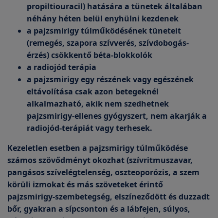
propiltiouracil) hatására a tünetek általában
néhány héten belül enyhülni kezdenek
a pajzsmirigy túlműködésének tüneteit
(remegés, szapora szívverés, szívdobogás-
érzés) csökkentő béta-blokkolók
a radiojód terápia
a pajzsmirigy egy részének vagy egészének
eltávolítása csak azon betegeknél
alkalmazható, akik nem szedhetnek
pajzsmirigy-ellenes gyógyszert, nem akarják a
radiojód-terápiát vagy terhesek.
Kezeletlen esetben a pajzsmirigy túlműködése
számos szövődményt okozhat (szívritmuszavar,
pangásos szívelégtelenség, oszteoporózis, a szem
körüli izmokat és más szöveteket érintő
pajzsmirigy-szembetegség, elszíneződött és duzzadt
bőr, gyakran a sípcsonton és a lábfejen, súlyos,