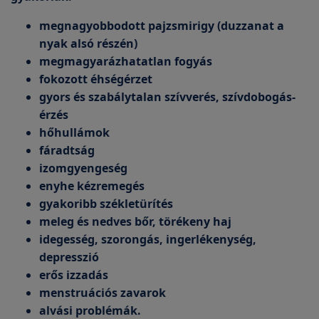
megnagyobbodott pajzsmirigy (duzzanat a
nyak alsó részén)
megmagyarázhatatlan fogyás
fokozott éhségérzet
gyors és szabálytalan szívverés, szívdobogás-
érzés
hőhullámok
fáradtság
izomgyengeség
enyhe kézremegés
gyakoribb székletürítés
meleg és nedves bőr, törékeny haj
idegesség, szorongás, ingerlékenység,
depresszió
erős izzadás
menstruációs zavarok
alvási problémák.