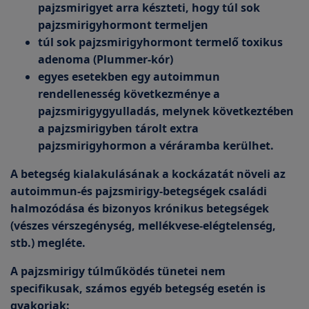
pajzsmirigyet arra készteti, hogy túl sok
pajzsmirigyhormont termeljen
túl sok pajzsmirigyhormont termelő toxikus
adenoma (Plummer-kór)
egyes esetekben egy autoimmun
rendellenesség következménye a
pajzsmirigygyulladás, melynek következtében
a pajzsmirigyben tárolt extra
pajzsmirigyhormon a véráramba kerülhet.
A betegség kialakulásának a kockázatát növeli az
autoimmun-és pajzsmirigy-betegségek családi
halmozódása és bizonyos krónikus betegségek
(vészes vérszegénység, mellékvese-elégtelenség,
stb.) megléte.
A pajzsmirigy túlműködés tünetei nem
specifikusak, számos egyéb betegség esetén is
gyakoriak: