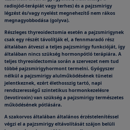
radiojód-terápiát vagy terhes) és a pajzsmirigy
légzést és/vagy nyelést megnehezítő nem rákos
megnagyobbodása (golyva).
Részleges thyreoidectomia esetén a pajzsmirigynek
csak egy részét távolítják el, a fennmaradó rész
általában átveszi a teljes pajzsmirigy funkcióját, így
általában nincs szükség hormonpótló terápiára. A
teljes thyreoidectomia során a szervezet nem tud
többé pajzsmirigyhormont termelni. Gyógyszer
nélkül a pajzsmirigy alulműködésének tünetei
jelentkeznek, ezért élethosszig tartó, napi
rendszerességű szintetikus hormonkezelésre
(levotiroxin) van szükség a pajzsmirigy természetes
működésének pótlására.
A szakorvos általában általános érzéstelenítéssel
végzi el a pajzsmirigy eltávolítását szájon belüli