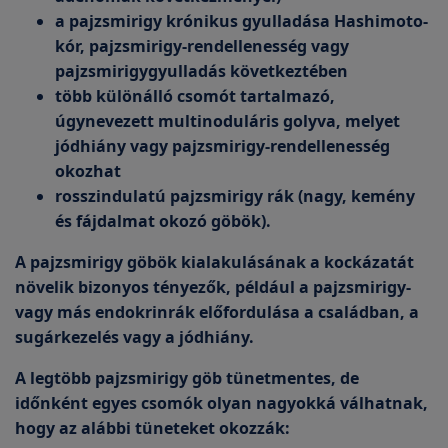
a pajzsmirigy krónikus gyulladása Hashimoto-
kór, pajzsmirigy-rendellenesség vagy
pajzsmirigygyulladás következtében
több különálló csomót tartalmazó,
úgynevezett multinoduláris golyva, melyet
jódhiány vagy pajzsmirigy-rendellenesség
okozhat
rosszindulatú pajzsmirigy rák (nagy, kemény
és fájdalmat okozó göbök).
A pajzsmirigy göbök kialakulásának a kockázatát
növelik bizonyos tényezők, például a pajzsmirigy-
vagy más endokrinrák előfordulása a családban, a
sugárkezelés vagy a jódhiány.
A legtöbb pajzsmirigy göb tünetmentes, de
időnként egyes csomók olyan nagyokká válhatnak,
hogy az alábbi tüneteket okozzák: