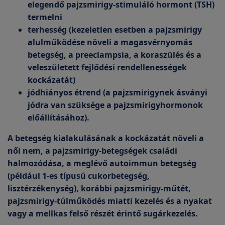
elegendő pajzsmirigy-stimuláló hormont (TSH)
termelni
terhesség (kezeletlen esetben a pajzsmirigy
alulműködése növeli a magasvérnyomás
betegség, a preeclampsia, a koraszülés és a
veleszületett fejlődési rendellenességek
kockázatát)
jódhiányos étrend (a pajzsmirigynek ásványi
jódra van szüksége a pajzsmirigyhormonok
előállításához).
A betegség kialakulásának a kockázatát növeli a
női nem, a pajzsmirigy-betegségek családi
halmozódása, a meglévő autoimmun betegség
(például 1-es típusú cukorbetegség,
lisztérzékenység), korábbi pajzsmirigy-műtét,
pajzsmirigy-túlműködés miatti kezelés és a nyakat
vagy a mellkas felső részét érintő sugárkezelés.