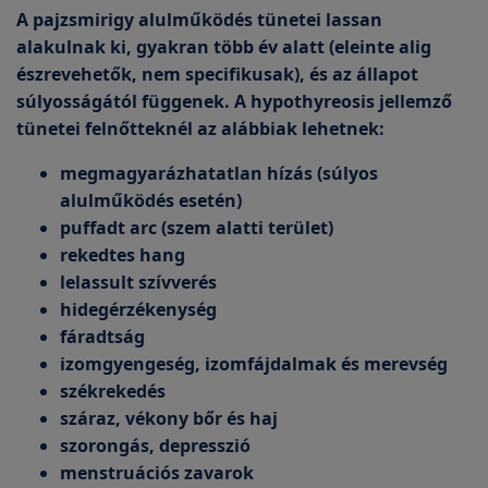
A pajzsmirigy alulműködés tünetei lassan
alakulnak ki, gyakran több év alatt (eleinte alig
észrevehetők, nem specifikusak), és az állapot
súlyosságától függenek. A hypothyreosis jellemző
tünetei felnőtteknél az alábbiak lehetnek:
megmagyarázhatatlan hízás (súlyos
alulműködés esetén)
puffadt arc (szem alatti terület)
rekedtes hang
lelassult szívverés
hidegérzékenység
fáradtság
izomgyengeség, izomfájdalmak és merevség
székrekedés
száraz, vékony bőr és haj
szorongás, depresszió
menstruációs zavarok