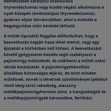
bemetszésen keresztül (transoralis
thyreoidectomia) vagy kisebb vágást alkalmazva a
nyak közepén (endoszkópos thyreoidectomia),
gyakran olyan bőrráncokban, ahol a metszés a
begyógyulása után kevésbé látható.
A műtét típusától függően előfordulhat, hogy a
beavatkozás napján haza lehet menni, vagy egy
éjszakát a kórházban kell tölteni. A beavatkozást
követő gyógyszeres kezelés segít szabályozni a
pajzsmirigy működését, és csökkenti a műtét utáni
vérzés kockázatát. A pajzsmirigyeltávolítás
általában biztonságos eljárás, de mint minden
műtétnek, ennek is lehetnek szövődményei (például
rövid ideig tartó rekedtség, alacsony
mellékpajzsmirigyhormon szint, a hangszalagok és
a mellékpajzsmirigyek károsodása, fertőzés).