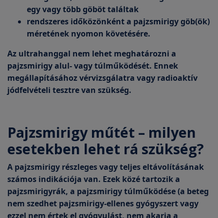
egy vagy több göböt találtak
rendszeres időközönként a pajzsmirigy göb(ök)
méretének nyomon követésére.
Az ultrahanggal nem lehet meghatározni a
pajzsmirigy alul- vagy túlműködését. Ennek
megállapításához vérvizsgálatra vagy radioaktív
jódfelvételi tesztre van szükség.
Pajzsmirigy műtét – milyen
esetekben lehet rá szükség?
A pajzsmirigy részleges vagy teljes eltávolításának
számos indikációja van. Ezek közé tartozik a
pajzsmirigyrák, a pajzsmirigy túlműködése (a beteg
nem szedhet pajzsmirigy-ellenes gyógyszert vagy
ezzel nem értek el gyógyulást, nem akarja a