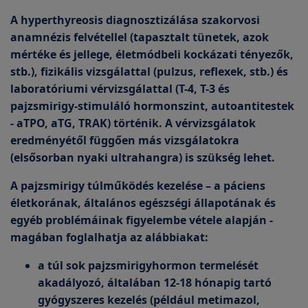
A hyperthyreosis diagnosztizálása szakorvosi
anamnézis felvétellel (tapasztalt tünetek, azok
mértéke és jellege, életmódbeli kockázati tényezők,
stb.), fizikális vizsgálattal (pulzus, reflexek, stb.) és
laboratóriumi vérvizsgálattal (T-4, T-3 és
pajzsmirigy-stimuláló hormonszint, autoantitestek
- aTPO, aTG, TRAK) történik. A vérvizsgálatok
eredményétől függően más vizsgálatokra
(elsősorban nyaki ultrahangra) is szükség lehet.
A pajzsmirigy túlműködés kezelése – a páciens
életkorának, általános egészségi állapotának és
egyéb problémáinak figyelembe vétele alapján -
magában foglalhatja az alábbiakat:
a túl sok pajzsmirigyhormon termelését
akadályozó, általában 12-18 hónapig tartó
gyógyszeres kezelés (például metimazol,