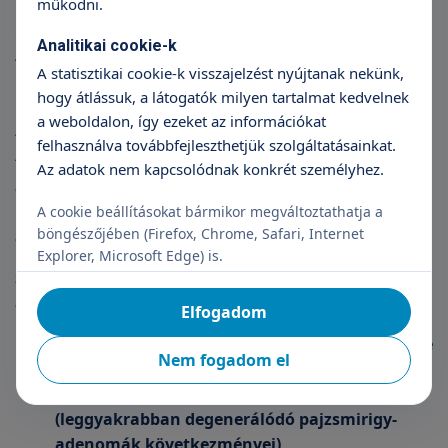
működni.
Gyakori, hogy jól körülhatárolt szolid vagy
Analitikai cookie-k
folyadékkal teli (cisztózus) csomók alakulnak ki a
A statisztikai cookie-k visszajelzést nyújtanak nekünk,
pajzsmirigyben, amelyek tapintással vagy
hogy átlássuk, a látogatók milyen tartalmat kedvelnek
ultrahang vizsgálattal azonosíthatók. Ezek
a weboldalon, így ezeket az információkat
túlnyomó többsége a pajzsmirigyszövet
felhasználva továbbfejleszthetjük szolgáltatásainkat.
tünetmentes, jóindulatú megnagyobbodásai,
Az adatok nem kapcsolódnak konkrét személyhez.
amelyek nem jelentenek egészségi kockázatot.
Kisebb részük azonban valódi pajzsmirigydaganat,
A cookie beállításokat bármikor megváltoztathatja a
böngészőjében (Firefox, Chrome, Safari, Internet
amely további vizsgálatokat és kezelést igényel.
Explorer, Microsoft Edge) is.
Számos betegség okozhatja, beleértve az
alábbiakat:
Elfogadom
a normál pajzsmirigyszövet túlzott növekedése
Nem fogadom el
(pajzsmirigy-adenoma)
a pajzsmirigy folyadékkal teli cisztái
(leggyakrabban degenerálódó pajzsmirigy-
adenomák következményei)