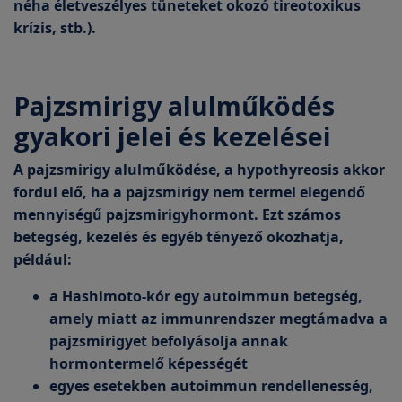
néha életveszélyes tüneteket okozó tireotoxikus
krízis, stb.).
Pajzsmirigy alulműködés
gyakori jelei és kezelései
A pajzsmirigy alulműködése, a hypothyreosis akkor
fordul elő, ha a pajzsmirigy nem termel elegendő
mennyiségű pajzsmirigyhormont. Ezt számos
betegség, kezelés és egyéb tényező okozhatja,
például:
a Hashimoto-kór egy autoimmun betegség,
amely miatt az immunrendszer megtámadva a
pajzsmirigyet befolyásolja annak
hormontermelő képességét
egyes esetekben autoimmun rendellenesség,