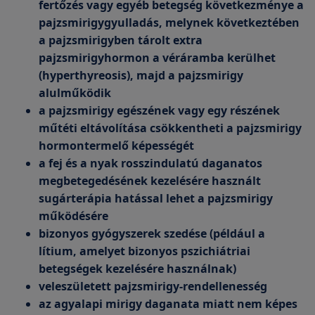
fertőzés vagy egyéb betegség következménye a
pajzsmirigygyulladás, melynek következtében
a pajzsmirigyben tárolt extra
pajzsmirigyhormon a véráramba kerülhet
(hyperthyreosis), majd a pajzsmirigy
alulműködik
a pajzsmirigy egészének vagy egy részének
műtéti eltávolítása csökkentheti a pajzsmirigy
hormontermelő képességét
a fej és a nyak rosszindulatú daganatos
megbetegedésének kezelésére használt
sugárterápia hatással lehet a pajzsmirigy
működésére
bizonyos gyógyszerek szedése (például a
lítium, amelyet bizonyos pszichiátriai
betegségek kezelésére használnak)
veleszületett pajzsmirigy-rendellenesség
az agyalapi mirigy daganata miatt nem képes