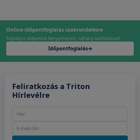
Online időpontfoglalás szakrendelésre
Foglaljon időpontot kényelmesen, néhány kattintással!
Időpontfoglalás
Feliratkozás a Triton
Hírlevélre
Név
E-mail cím