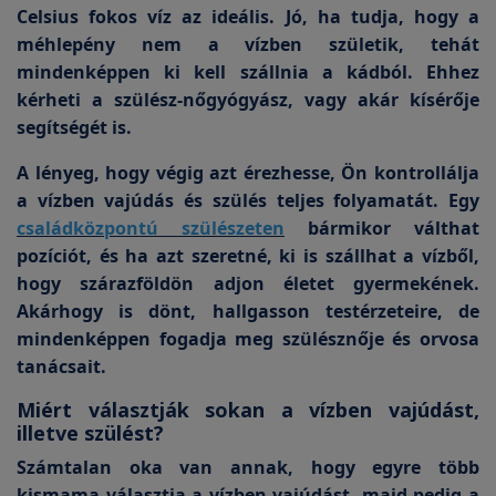
Celsius fokos víz az ideális. Jó, ha tudja, hogy a
méhlepény nem a vízben születik, tehát
mindenképpen ki kell szállnia a kádból. Ehhez
kérheti a szülész-nőgyógyász, vagy akár kísérője
segítségét is.
A lényeg, hogy végig azt érezhesse, Ön kontrollálja
a vízben vajúdás és szülés teljes folyamatát. Egy
családközpontú szülészeten
bármikor válthat
pozíciót, és ha azt szeretné, ki is szállhat a vízből,
hogy szárazföldön adjon életet gyermekének.
Akárhogy is dönt, hallgasson testérzeteire, de
mindenképpen fogadja meg szülésznője és orvosa
tanácsait.
Miért választják sokan a vízben vajúdást,
illetve szülést?
Számtalan oka van annak, hogy egyre több
kismama választja a vízben vajúdást, majd pedig a