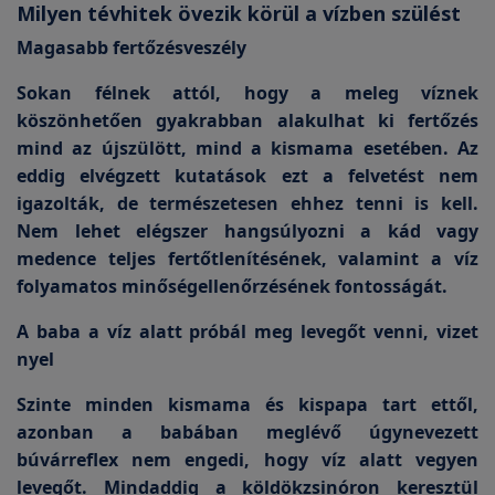
Milyen tévhitek övezik körül a vízben szülést
Magasabb fertőzésveszély
Sokan félnek attól, hogy a meleg víznek
köszönhetően gyakrabban alakulhat ki fertőzés
mind az újszülött, mind a kismama esetében. Az
eddig elvégzett kutatások ezt a felvetést nem
igazolták, de természetesen ehhez tenni is kell.
Nem lehet elégszer hangsúlyozni a kád vagy
medence teljes fertőtlenítésének, valamint a víz
folyamatos minőségellenőrzésének fontosságát.
A baba a víz alatt próbál meg levegőt venni, vizet
nyel
Szinte minden kismama és kispapa tart ettől,
azonban a babában meglévő úgynevezett
búvárreflex nem engedi, hogy víz alatt vegyen
levegőt. Mindaddig a köldökzsinóron keresztül