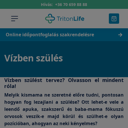
Hívás:
+36 70 659 88 88
Online időpontfoglalás szakrendelésre
Vízben szülés
Vízben szülést tervez? Olvasson el mindent
róla!
Melyik kismama ne szeretné előre tudni, pontosan
hogyan fog lezajlani a szülése? Ott lehet-e vele a
leendő apuka, szakszerű és baba-mama fókuszú
orvosok veszik-e majd körül és szülhet-e olyan
pozícióban, ahogyan az neki kényelmes?