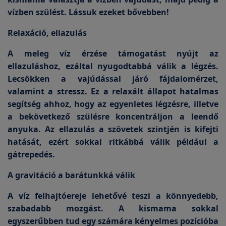
vízben szülést. Lássuk ezeket bővebben!
Relaxáció, ellazulás
A meleg víz érzése támogatást nyújt az
ellazuláshoz, ezáltal nyugodtabbá válik a légzés.
Lecsökken a vajúdással járó fájdalomérzet,
valamint a stressz. Ez a relaxált állapot hatalmas
segítség ahhoz, hogy az egyenletes légzésre, illetve
a bekövetkező szülésre koncentráljon a leendő
anyuka. Az ellazulás a szövetek szintjén is kifejti
hatását, ezért sokkal ritkábbá válik például a
gátrepedés.
A gravitáció a barátunkká válik
A víz felhajtóereje lehetővé teszi a könnyedebb,
szabadabb mozgást. A kismama sokkal
egyszerűbben tud egy számára kényelmes pozícióba