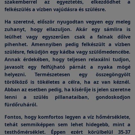
szakemberrel az egyeztetés, elkezdődhet a
felkészülés a vízben vajúdásra és szülésre.
Ha szeretné, először nyugodtan vegyen egy meleg
zuhanyt, hogy ellazuljon. Akár egy sámlira is
leülhet vagy egyszerűen csak a falnak dőlve
pihenhet. Amennyiben pedig felkészült a vízben
szülésre, feküdjön egy kádba vagy szülőmedencébe.
Annak érdekében, hogy teljesen relaxálni tudjon,
javasolt egy felfújható párnát a nyaka mögé
helyezni. Természetesen egy összegöngyölt
törölköző is tökéletes a célra, ha az van kéznél.
Abban az esetben pedig, ha kísérője is jelen szeretne
lenni a szülés pillanataiban, gondoskodjon
fürdőruháról.
Fontos, hogy komfortos legyen a víz hőmérséklete,
tehát semmiképpen sem lehet hidegebb, mint a
testhőmérséklet. Éppen ezért körülbelül 35-37