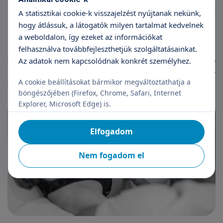
Mindenképpen előny, hogy az egész család együtt
A statisztikai cookie-k visszajelzést nyújtanak nekünk,
lehet, és közösen élhetik át a vajúdás és a szülés
hogy átlássuk, a látogatók milyen tartalmat kedvelnek
pillanatait, mindezt pedig egy barátságos, intim,
a weboldalon, így ezeket az információkat
megnyugtató közegben. Azok az anyák, akik
felhasználva továbbfejleszthetjük szolgáltatásainkat.
egyszer már a vízben szülést választották, szinte
Az adatok nem kapcsolódnak konkrét személyhez.
biztos, hogy a következő gyermeküket is így
A cookie beállításokat bármikor megváltoztathatja a
szeretnék világra hozni.
böngészőjében (Firefox, Chrome, Safari, Internet
Explorer, Microsoft Edge) is.
Elfogadom
Nem fogadom el