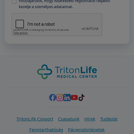
Hozzájárulok, hogy Adatkezelő regisztráció céljából
kezelje a személyes adataimat.
TritonLife Csoport
Csapatunk
Hírek
Tudástár
Fenntarthatóság
Pácienstörténetek