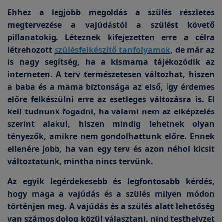
Ehhez a legjobb megoldás a szülés részletes
megtervezése a vajúdástól a szülést követő
pillanatokig. Léteznek kifejezetten erre a célra
létrehozott
szülésfelkészítő tanfolyamok
, de már az
is nagy segítség, ha a kismama tájékozódik az
interneten. A terv természetesen változhat, hiszen
a baba és a mama biztonsága az első, így érdemes
előre felkészülni erre az esetleges változásra is. El
kell tudnunk fogadni, ha valami nem az elképzelés
szerint alakul, hiszen mindig lehetnek olyan
tényezők, amikre nem gondolhattunk előre. Ennek
ellenére jobb, ha van egy terv és azon néhol kicsit
változtatunk, mintha nincs tervünk.
Az egyik legérdekesebb és legfontosabb kérdés,
hogy maga a vajúdás és a szülés milyen módon
történjen meg. A vajúdás és a szülés alatt lehetőség
van számos dolog közül választani, nind testhelyzet