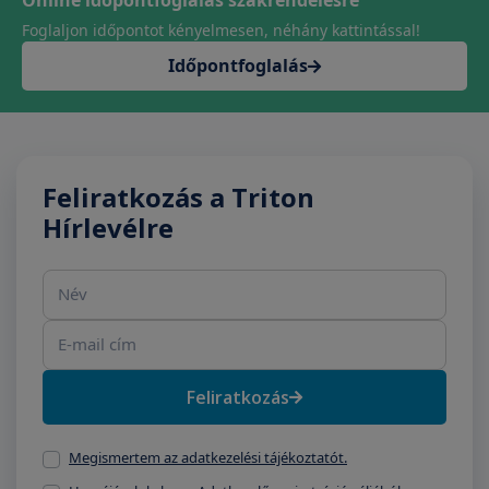
Online időpontfoglalás szakrendelésre
Foglaljon időpontot kényelmesen, néhány kattintással!
Időpontfoglalás
Feliratkozás a Triton
Hírlevélre
Név
E-mail cím
Feliratkozás
Megismertem az adatkezelési tájékoztatót.