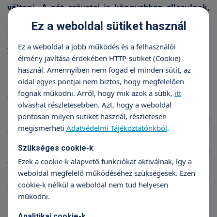
váltani. A gát szövetei is könnyebben ellazulnak,
így vízben szülésnél alacsonyabb a gátrepedések
Ez a weboldal sütiket használ
gyakorisága. Ilyenkor nem végzünk gátmetszést.
Ez a weboldal a jobb működés és a felhasználói
Intim és természetes
élmény javítása érdekében HTTP-sütiket (Cookie)
használ. Amennyiben nem fogad el minden sütit, az
Kétség sem férhet hozzá, hogy sokkal
oldal egyes pontjai nem biztos, hogy megfelelően
bensőségesebb mind az anya, mind a baba számára
fognak működni. Arról, hogy mik azok a sütik,
itt
az, hogy ugyanabban a közegben vannak. Az
olvashat részletesebben. Azt, hogy a weboldal
újszülöttre mindenképpen megnyugtatólag hat a
pontosan milyen sütiket használ, részletesen
kellemesen meleg víz, hiszen kilenc hónapot töltött
megismerheti
Adatvédelmi Tájékoztatónkból
.
el a magzatvízben.
Szükséges cookie-k
Ne felejtsük el azt sem, hogy a zavartalan környezet
Ezek a cookie-k alapvető funkciókat aktiválnak, így a
fokozható lágyabb fényekkel és akár halk zenével
weboldal megfelelő működéséhez szükségesek. Ezen
is, így növelve a kismama biztonságérzetét a szülés
cookie-k nélkül a weboldal nem tud helyesen
alatt.
működni.
Pozitív szülésélmény
Analitikai cookie-k