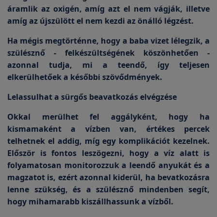
áramlik az oxigén, amíg azt el nem vágják, illetve
amíg az újszülött el nem kezdi az önálló légzést.
Ha mégis megtörténne, hogy a baba vizet lélegzik, a
szülésznő - felkészültségének köszönhetően -
azonnal tudja, mi a teendő, így teljesen
elkerülhetőek a későbbi szövődmények.
Lelassulhat a sürgős beavatkozás elvégzése
Okkal merülhet fel aggályként, hogy ha
kismamaként a vízben van, értékes percek
telhetnek el addig, míg egy komplikációt kezelnek.
Először is fontos leszögezni, hogy a víz alatt is
folyamatosan monitorozzuk a leendő anyukát és a
magzatot is, ezért azonnal kiderül, ha bevatkozásra
lenne szükség, és a szülésznő mindenben segít,
hogy mihamarabb kiszállhassunk a vízből.