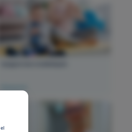
Gyógytornász továbbképzés
Elolvasom
el