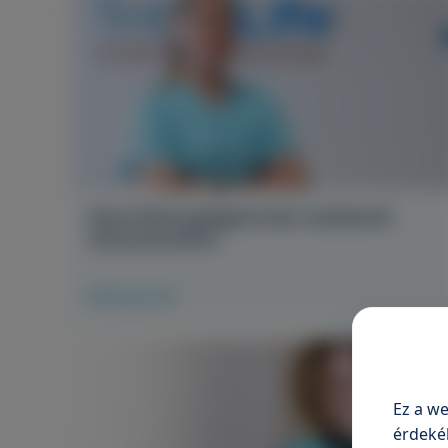
Seres Szilvia gyógytornász csatlakozik
centrumunkhoz
Elolvasom
Ez a we
érdeké