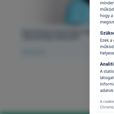
minden 
működni
hogy a 
megism
Gyermek-gasztroenterológus érkezik a
Szüks
TritonLife Kapos Medicalhoz
Ezek a 
működé
Elolvasom
helyes
Analit
A stati
látogat
informá
adatok
A cookie
Chrome, 