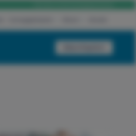
Rólunk
Karrier
Elérhetőség
Bejelentkezés
ak
Csomagajánlataink
Rólunk
Keresés
Időpontfoglalás