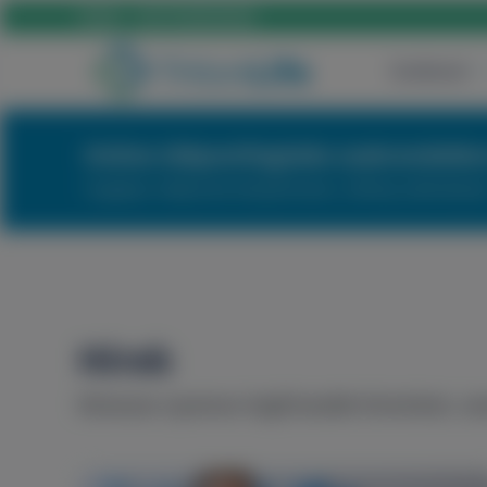
Hívás:
+36 70 659 88 88
Szülészet
Online időpontfoglalás szakrendelés
Foglaljon időpontot kényelmesen, néhány kattintással
Hírek
Kövesse nyomon legfrissebb híreinket, e