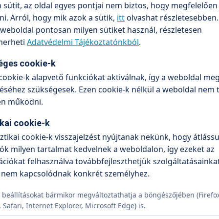
sütit, az oldal egyes pontjai nem biztos, hogy megfelelőe
. Arról, hogy mik azok a sütik,
itt
olvashat részletesebben.
weboldal pontosan milyen sütiket használ, részletesen
erheti
Adatvédelmi Tájékoztatónkból
.
Újabb orvosainkat jelölték a Szent Györgyi
éges cookie-k
Albert Orvosi Díjra – március 16-ig lehet
cookie-k alapvető funkciókat aktiválnak, így a weboldal meg
szavazni
séhez szükségesek. Ezen cookie-k nélkül a weboldal nem 
Elolvasom
en működni.
ikai cookie-k
sztikai cookie-k visszajelzést nyújtanak nekünk, hogy átlássu
ók milyen tartalmat kedvelnek a weboldalon, így ezeket az
Összes megtekintése
ciókat felhasználva továbbfejleszthetjük szolgáltatásainkat
 nem kapcsolódnak konkrét személyhez.
 beállításokat bármikor megváltoztathatja a böngészőjében (Firefo
Safari, Internet Explorer, Microsoft Edge) is.