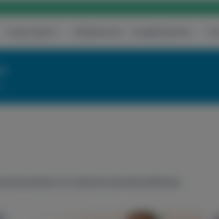
Központjaink
Vállalatoknak
Szolgáltatásaink
Ár
re
!
seményeinket és szakmai beszámolóinkat.