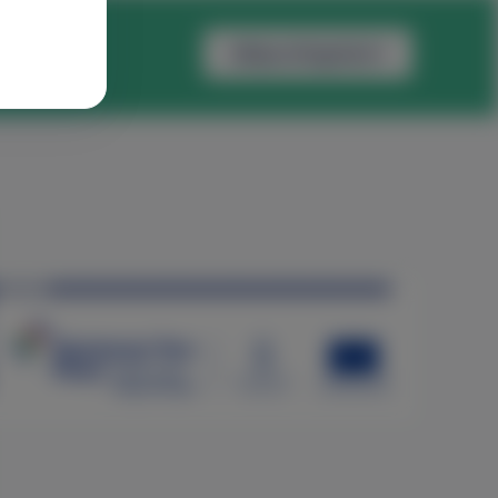
Időpontfoglalás