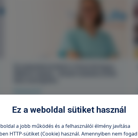
Új szakemberrel bővül a TritonLife Kapos
Medical csapata – érkezik Szabados-Kollár
Nóra szonográfus
Elolvasom
Ez a weboldal sütiket használ
boldal a jobb működés és a felhasználói élmény javítása
ben HTTP-sütiket (Cookie) használ. Amennyiben nem fogad 