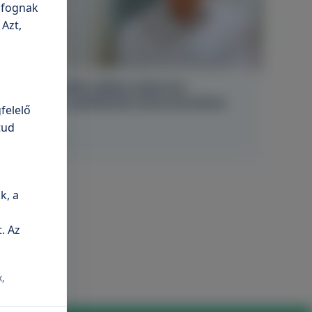
n fognak
 Azt,
Dr. László Attila sebész szakorvos
hamarosan csatlakozik centrumunkhoz
felelő
tud
Elolvasom
k, a
. Az
x,