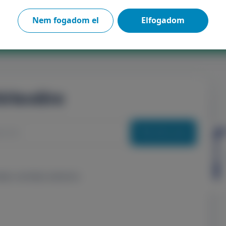
re
Nem fogadom el
Elfogadom
!
írlevélre
Feliratkozás
elje a személyes adataimat.