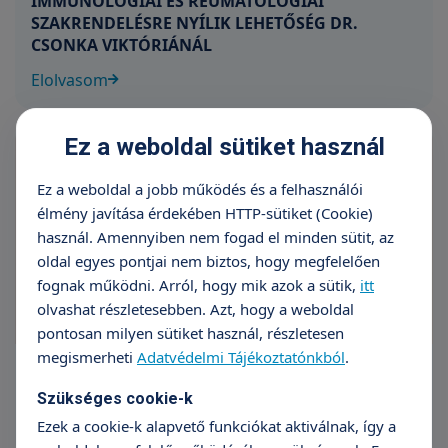
IMMUNOLÓGIAI ÉS REUMATOLÓGIAI
SZAKRENDELÉSRE NYÍLIK LEHETŐSÉG DR.
CSONKA VIKTÓRIÁNÁL
Elolvasom
Ez a weboldal sütiket használ
Ez a weboldal a jobb működés és a felhasználói
élmény javítása érdekében HTTP-sütiket (Cookie)
használ. Amennyiben nem fogad el minden sütit, az
oldal egyes pontjai nem biztos, hogy megfelelően
fognak működni. Arról, hogy mik azok a sütik,
itt
olvashat részletesebben. Azt, hogy a weboldal
pontosan milyen sütiket használ, részletesen
megismerheti
Adatvédelmi Tájékoztatónkból
.
DR. KOPCSÁNYI RITA KARDIOLÓGUS FŐORVOS
IS CSATLAKOZIK A KAPOS MEDICAL CSAPATÁHOZ
Szükséges cookie-k
Ezek a cookie-k alapvető funkciókat aktiválnak, így a
Elolvasom