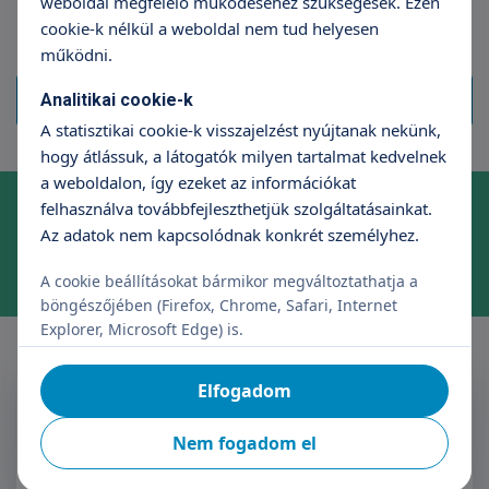
weboldal megfelelő működéséhez szükségesek. Ezen
cookie-k nélkül a weboldal nem tud helyesen
működni.
Összes megtekintése
Analitikai cookie-k
A statisztikai cookie-k visszajelzést nyújtanak nekünk,
hogy átlássuk, a látogatók milyen tartalmat kedvelnek
a weboldalon, így ezeket az információkat
Online időpontfoglalás szakrendelésre
felhasználva továbbfejleszthetjük szolgáltatásainkat.
Az adatok nem kapcsolódnak konkrét személyhez.
Foglaljon időpontot kényelmesen, néhány kattintással!
Időpontfoglalás
A cookie beállításokat bármikor megváltoztathatja a
böngészőjében (Firefox, Chrome, Safari, Internet
Explorer, Microsoft Edge) is.
Elfogadom
Feliratkozás a Triton
Hírlevélre
Nem fogadom el
Név
E-mail cím