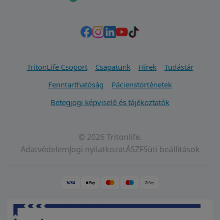
TritonLife Csoport
Csapatunk
Hírek
Tudástár
Fenntarthatóság
Pácienstörténetek
Betegjogi képviselő és tájékoztatók
© 2026 Tritonlife.
Adatvédelem
Jogi nyilatkozat
ÁSZF
Süti beállítások