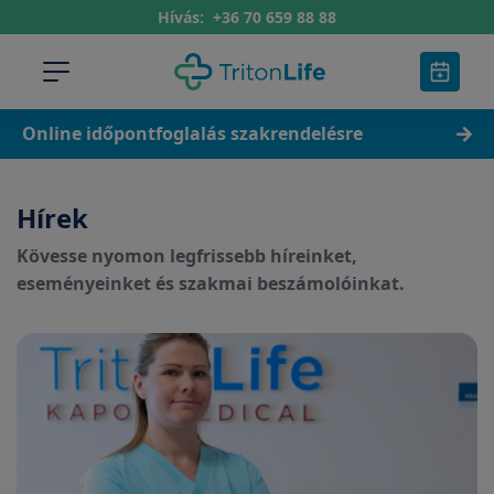
Hívás:
+36 70 659 88 88
Online időpontfoglalás szakrendelésre
Hírek
Kövesse nyomon legfrissebb híreinket,
eseményeinket és szakmai beszámolóinkat.