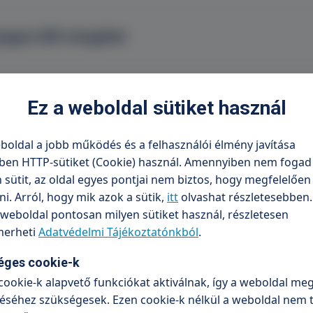
yagos MR vizsgálat
Ez a weboldal sütiket használ
boldal a jobb működés és a felhasználói élmény javítása
ben HTTP-sütiket (Cookie) használ. Amennyiben nem fogad 
sütit, az oldal egyes pontjai nem biztos, hogy megfelelőe
agos MR vizsgálat
. Arról, hogy mik azok a sütik,
itt
olvashat részletesebben.
weboldal pontosan milyen sütiket használ, részletesen
erheti
Adatvédelmi Tájékoztatónkból
.
éges cookie-k
lat
cookie-k alapvető funkciókat aktiválnak, így a weboldal meg
séhez szükségesek. Ezen cookie-k nélkül a weboldal nem 