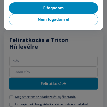
Magánkórházban
Elfogadom
Nem fogadom el
Feliratkozás a Triton
Hírlevélre
Név
E-mail cím
Feliratkozás
Megismertem az adatkezelési tájékoztatót.
Hozzájárulok, hogy Adatkezelő regisztráció céljából