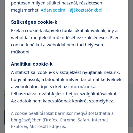
pontosan milyen sütiket használ, részletesen
megismerheti
Adatvédelmi Tájékoztatónkból
.
Szükséges cookie-k
Prof. Dr. Sikorszki László
Dr
Ezek a cookie-k alapvető funkciókat aktiválnak, így a
Sebészet
weboldal megfelelő működéséhez szükségesek. Ezen
cookie-k nélkül a weboldal nem tud helyesen
működni.
Analitikai cookie-k
Cikkek
A statisztikai cookie-k visszajelzést nyújtanak nekünk,
További cikkek
hogy átlássuk, a látogatók milyen tartalmat kedvelnek
a weboldalon, így ezeket az információkat
felhasználva továbbfejleszthetjük szolgáltatásainkat.
Az adatok nem kapcsolódnak konkrét személyhez.
A cookie beállításokat bármikor megváltoztathatja a
böngészőjében (Firefox, Chrome, Safari, Internet
Explorer, Microsoft Edge) is.
Egynapos sebészet a Róbert
A sérv