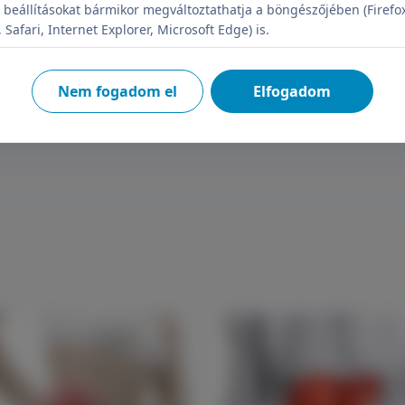
 beállításokat bármikor megváltoztathatja a böngészőjében (Firefo
Safari, Internet Explorer, Microsoft Edge) is.
Nem fogadom el
Elfogadom