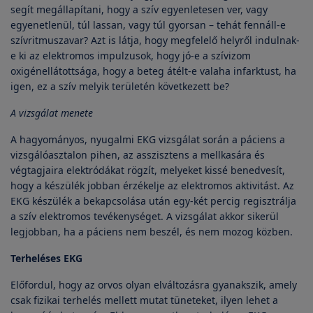
segít megállapítani, hogy a szív egyenletesen ver, vagy
egyenetlenül, túl lassan, vagy túl gyorsan – tehát fennáll-e
szívritmuszavar? Azt is látja, hogy megfelelő helyről indulnak-
e ki az elektromos impulzusok, hogy jó-e a szívizom
oxigénellátottsága, hogy a beteg átélt-e valaha infarktust, ha
igen, ez a szív melyik területén következett be?
A vizsgálat menete
A hagyományos, nyugalmi EKG vizsgálat során a páciens a
vizsgálóasztalon pihen, az asszisztens a mellkasára és
végtagjaira elektródákat rögzít, melyeket kissé benedvesít,
hogy a készülék jobban érzékelje az elektromos aktivitást. Az
EKG készülék a bekapcsolása után egy-két percig regisztrálja
a szív elektromos tevékenységet. A vizsgálat akkor sikerül
legjobban, ha a páciens nem beszél, és nem mozog közben.
Terheléses EKG
Előfordul, hogy az orvos olyan elváltozásra gyanakszik, amely
csak fizikai terhelés mellett mutat tüneteket, ilyen lehet a