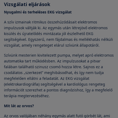
Vizsgálati eljárások
Nyugalmi és terheléses EKG vizsgálat
A szív izmainak ritmikus összehúzódásait elektromos
impulzusok váltják ki. Az egymás után létrejövő elektromos
kisülés és újratelődés mintázata jól észlelhető EKG
segítségével. Egyszerű, nem fájdalmas és mellékhatás nélküli
vizsgálat, amely rengeteget elárul szívünk állapotáról.
Szívünk mesterien kivitelezett pumpa, melyet apró elektromos
automatika tart működésben. Az impulzusokat a pitvar
falában található szinusz csomó hozza létre. Sajnos ez a
csodálatos „szerkezet” meghibásodhat, és így nem tudja
megfelelően ellátni a feladatát. Az EKG vizsgálat
(elektrokardiográfia) segítségével a kardiológus rengeteg
információt szerezhet a pontos diagnózishoz, így a megfelelő
terápia megtervezéséhez.
Mit lát az orvos?
Az orvos valójában néhány egymás alatt futó görbét lát, ami