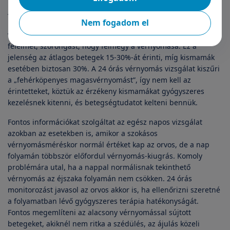
A vérnyomás-monitorozás segíthet kiszűrni a „fehérköpeny
Nem fogadom el
hatást”. Ebben az esetben a beteg számára az orvosi vizsgálat
vagy maga a kórházi környezet olyan mértékben okoz
félelmet, szorongást, hogy felmegy a vérnyomása. Ez a
jelenség az átlagos betegek 15-30%-át érinti, míg kismamák
esetében biztosan 30%. A 24 órás vérnyomás vizsgálat kiszűri
a „fehérköpenyes magasvérnyomást”, így nem kell az
érintetteket, köztük az érzékeny kismamákat gyógyszeres
kezelésnek kitenni, és betegségtudatot kelteni bennük.
Fontos információkat szolgáltat az egész napos vizsgálat
azokban az esetekben is, amikor a szokásos
vérnyomásméréskor normál értéket kap az orvos, de a nap
folyamán többször előfordul vérnyomás-kiugrás. Komoly
problémára utal, ha a nappal normálisnak tekinthető
vérnyomás az éjszaka folyamán nem csökken. 24 órás
monitorozást javasol az orvos akkor is, ha ellenőrizni szeretné
a folyamatban lévő gyógyszeres terápia hatékonyságát.
Fontos megemlíteni az alacsony vérnyomással sújtott
betegeket, akiknél nem ritka a szédülés, az ájulás közeli