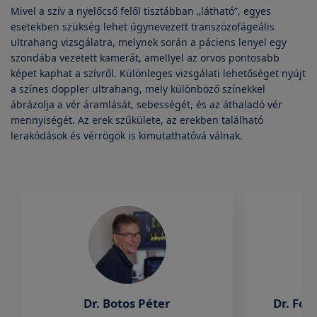
Mivel a szív a nyelőcső felől tisztábban „látható”, egyes
esetekben szükség lehet úgynevezett transzözofágeális
ultrahang vizsgálatra, melynek során a páciens lenyel egy
szondába vezetett kamerát, amellyel az orvos pontosabb
képet kaphat a szívről. Különleges vizsgálati lehetőséget nyújt
a színes doppler ultrahang, mely különböző színekkel
ábrázolja a vér áramlását, sebességét, és az áthaladó vér
mennyiségét. Az erek szűkülete, az erekben található
lerakódások és vérrögök is kimutathatóvá válnak.
Dr. Botos Péter
Dr. Fog