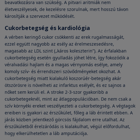
beavatkozásra van szükség. A pitvari aritmiák nem
életveszélyesek, de kezelésre szorulnak, mert hosszú távon
károsítják a szervezet működését.
Cukorbetegség és kardiológia
A vérben keringő cukor csökkenti az erek rugalmasságát,
ezzel együtt nagyobb az esély az érelmeszesedésre,
magasabb az LDL szint („káros koleszterin”). Az érfalakban
cukorbetegség esetén gyulladás jöhet létre, így fokozódik a
véralvadási hajlam és a magas vérnyomás esélye, amely
komoly szív- és érrendszeri szövődményeket okozhat. A
cukorbetegség miatt kialakuló koszorúér-betegség akár
ötszörösre is növelheti az infarktus esélyét, és ez sajnos a
nőket sem kerüli el. A stroke 2-3-szor gyakoribb a
cukorbetegeknél, mint az átlagpopulációban. De nem csak a
szív környéki ereket veszélyezteti a cukorbetegség. A végtagok
ereiben is gyakori az érszűkület, főleg a láb érintett ebben. A
járás közben jelentkező görcsös fájdalom erre utalhat. Az
érszűkületből érelzáródás is kialakulhat, végül előfordulhat,
hogy elkerülhetetlen a láb amputációja.