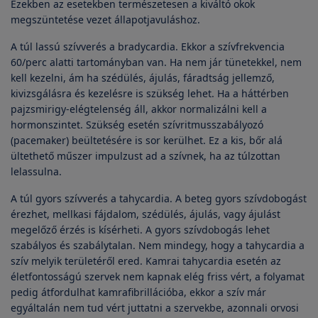
Ezekben az esetekben természetesen a kiváltó okok
megszüntetése vezet állapotjavuláshoz.
A túl lassú szívverés a bradycardia. Ekkor a szívfrekvencia
60/perc alatti tartományban van. Ha nem jár tünetekkel, nem
kell kezelni, ám ha szédülés, ájulás, fáradtság jellemző,
kivizsgálásra és kezelésre is szükség lehet. Ha a háttérben
pajzsmirigy-elégtelenség áll, akkor normalizálni kell a
hormonszintet. Szükség esetén szívritmusszabályozó
(pacemaker) beültetésére is sor kerülhet. Ez a kis, bőr alá
ültethető műszer impulzust ad a szívnek, ha az túlzottan
lelassulna.
A túl gyors szívverés a tahycardia. A beteg gyors szívdobogást
érezhet, mellkasi fájdalom, szédülés, ájulás, vagy ájulást
megelőző érzés is kísérheti. A gyors szívdobogás lehet
szabályos és szabálytalan. Nem mindegy, hogy a tahycardia a
szív melyik területéről ered. Kamrai tahycardia esetén az
életfontosságú szervek nem kapnak elég friss vért, a folyamat
pedig átfordulhat kamrafibrillációba, ekkor a szív már
egyáltalán nem tud vért juttatni a szervekbe, azonnali orvosi