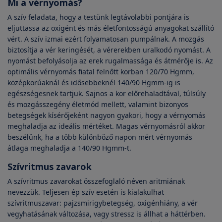
Mi a vérnyomás?
A szív feladata, hogy a testünk legtávolabbi pontjára is
eljuttassa az oxigént és más életfontosságú anyagokat szállító
vért. A szív izmai ezért folyamatosan pumpálnak. A mozgás
biztosítja a vér keringését, a vérerekben uralkodó nyomást. A
nyomást befolyásolja az erek rugalmassága és átmérője is. Az
optimális vérnyomás fiatal felnőtt korban 120/70 Hgmm,
középkorúaknál és idősebbeknél 140/90 Hgmm-ig is
egészségesnek tartjuk. Sajnos a kor előrehaladtával, túlsúly
és mozgásszegény életmód mellett, valamint bizonyos
betegségek kísérőjeként nagyon gyakori, hogy a vérnyomás
meghaladja az ideális mértéket. Magas vérnyomásról akkor
beszélünk, ha a több különböző napon mért vérnyomás
átlaga meghaladja a 140/90 Hgmm-t.
Szívritmus zavarok
A szívritmus zavarokat összefoglaló néven aritmiának
nevezzük. Teljesen ép szív esetén is kialakulhat
szívritmuszavar: pajzsmirigybetegség, oxigénhiány, a vér
vegyhatásának változása, vagy stressz is állhat a háttérben.