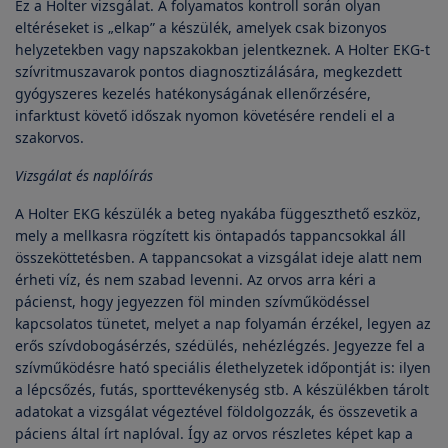
Ez a Holter vizsgálat. A folyamatos kontroll során olyan
eltéréseket is „elkap” a készülék, amelyek csak bizonyos
helyzetekben vagy napszakokban jelentkeznek. A Holter EKG-t
szívritmuszavarok pontos diagnosztizálására, megkezdett
gyógyszeres kezelés hatékonyságának ellenőrzésére,
infarktust követő időszak nyomon követésére rendeli el a
szakorvos.
Vizsgálat és naplóírás
A Holter EKG készülék a beteg nyakába függeszthető eszköz,
mely a mellkasra rögzített kis öntapadós tappancsokkal áll
összeköttetésben. A tappancsokat a vizsgálat ideje alatt nem
érheti víz, és nem szabad levenni. Az orvos arra kéri a
pácienst, hogy jegyezzen föl minden szívműködéssel
kapcsolatos tünetet, melyet a nap folyamán érzékel, legyen az
erős szívdobogásérzés, szédülés, nehézlégzés. Jegyezze fel a
szívműködésre ható speciális élethelyzetek időpontját is: ilyen
a lépcsőzés, futás, sporttevékenység stb. A készülékben tárolt
adatokat a vizsgálat végeztével földolgozzák, és összevetik a
páciens által írt naplóval. Így az orvos részletes képet kap a