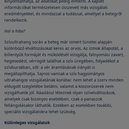
kinyomtathatja, az adatokat pedig elmenti. A kapott
információkat természetesen összeveti más vizsgálati
eredményekkel, és mindazzal a tudással, amellyel a betegről
rendelkezik.
Hol a hiba?
Szívultrahang során a beteg már ismert tünetei alapján
különböző elváltozásokat keres az orvos. Az izmok állapotát, a
billentyűk formáját és működését vizsgálja, falnyomási zavart,
hegesedést, vérrögöt találhat a szív üregében, folyadékot a
szívburokban, sőt: a vér áramlásának irányát is
megállapíthatja. Sajnos vannak a szív hagyományos
ultrahangos vizsgálatának korlátai: nem lehet a szerv minden
eldugott szegletébe belátni, valamit a koszorúserek nem
vizsgálhatók jól. Ráadásul léteznek olyan szívelváltozások,
amelyek csak bizonyos esetekben, csak a panaszok
fellángolásakor láthatók. Ezekben az esetekben további,
speciális vizsgálatokra lehet szükség.
Különleges vizsgálatok