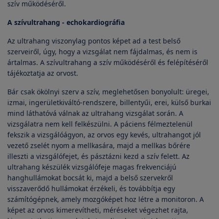
szív működéséről.
A szívultrahang - echokardiográfia
Az ultrahang viszonylag pontos képet ad a test belső
szerveiről, úgy, hogy a vizsgálat nem fájdalmas, és nem is
ártalmas. A szívultrahang a szív működéséről és felépítéséről
tájékoztatja az orvost.
Bár csak ökölnyi szerv a szív, meglehetősen bonyolult: üregei,
izmai, ingerületkiváltó-rendszere, billentyűi, erei, külső burkai
mind láthatóvá válnak az ultrahang vizsgálat során. A
vizsgálatra nem kell felkészülni. A páciens félmeztelenül
fekszik a vizsgálóágyon, az orvos egy kevés, ultrahangot jól
vezető zselét nyom a mellkasára, majd a mellkas bőrére
illeszti a vizsgálófejet, és pásztázni kezd a szív felett. Az
ultrahang készülék vizsgálófeje magas frekvenciájú
hanghullámokat bocsát ki, majd a belső szervekről
visszaverődő hullámokat érzékeli, és továbbítja egy
számítógépnek, amely mozgóképet hoz létre a monitoron. A
képet az orvos kimerevítheti, méréseket végezhet rajta,