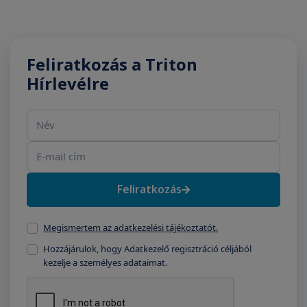
Feliratkozás a Triton
Hírlevélre
Név
E-mail cím
Feliratkozás
Megismertem az adatkezelési tájékoztatót.
Hozzájárulok, hogy Adatkezelő regisztráció céljából
kezelje a személyes adataimat.