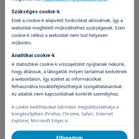
normális esetben éjszaka a nappalinál alacsonyabb értékeket
Szükséges cookie-k
mérünk. Érdemes tehát bizonyos problémák esetén egész
Ezek a cookie-k alapvető funkciókat aktiválnak, így a
nap nyomon követni a páciens vérnyomását, mobil műszerrel.
Fontos, hogy a kiválasztott időszak minden szempontból
weboldal megfelelő működéséhez szükségesek. Ezen
átlagos legyen: ne essen pihenőnapra, és ne változtasson a
cookie-k nélkül a weboldal nem tud helyesen
beteg az addigi gyógyszerszedési szokásain sem. A vizsgálat
működni.
kezdetén vérnyomásmérő mandzsettát rögzítenek a karra,
mely egy mobiltelefon méretű készülékhez csatlakozik. A
Analitikai cookie-k
kardiológus megkéri a pácienst, hogy írjon eseménynaplót,
A statisztikai cookie-k visszajelzést nyújtanak nekünk,
melyben feljegyez mindent, ami a vérnyomásával
hogy átlássuk, a látogatók milyen tartalmat kedvelnek
kapcsolatban lehet: rosszullétet, szédülést, stresszhelyzetet,
a weboldalon, így ezeket az információkat
megerőltető mozgást stb. A vérnyomásmérő aktivitását az
felhasználva továbbfejleszthetjük szolgáltatásainkat.
orvos az egyedigényeknek megfelelően állítja be, a készülék
Az adatok nem kapcsolódnak konkrét személyhez.
általában napközben 20 percenként, éjjel pedig 30
percenként végez egy-egy mérést. Az eredményeket
A cookie beállításokat bármikor megváltoztathatja a
regisztrálja, átlagolja. Az orvos az adatokat a
böngészőjében (Firefox, Chrome, Safari, Internet
tevékenységnaplóból szerzett információk segítségével
Explorer, Microsoft Edge) is.
értékeli.
Kiszűri a hibás adatokat
Elfogadom