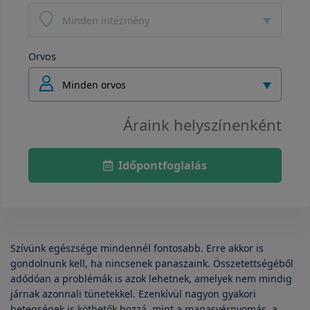
Minden intézmény
Orvos
Minden orvos
Áraink helyszínenként
Időpontfoglalás
Szívünk egészsége mindennél fontosabb. Erre akkor is
gondolnunk kell, ha nincsenek panaszaink. Összetettségéből
adódóan a problémák is azok lehetnek, amelyek nem mindig
járnak azonnali tünetekkel. Ezenkívül nagyon gyakori
betegségek is köthetők hozzá, mint a magasvérnyomás, a