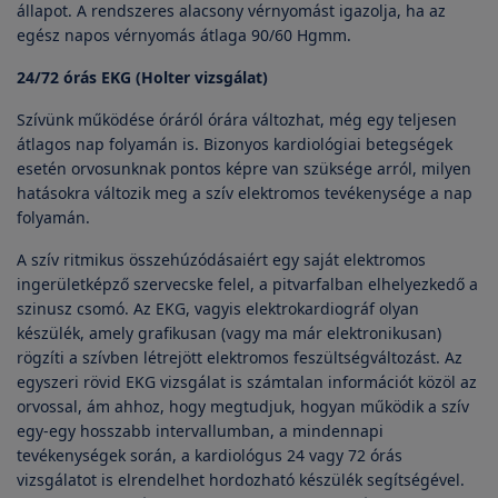
állapot. A rendszeres alacsony vérnyomást igazolja, ha az
egész napos vérnyomás átlaga 90/60 Hgmm.
24/72 órás EKG (Holter vizsgálat)
Szívünk működése óráról órára változhat, még egy teljesen
átlagos nap folyamán is. Bizonyos kardiológiai betegségek
esetén orvosunknak pontos képre van szüksége arról, milyen
hatásokra változik meg a szív elektromos tevékenysége a nap
folyamán.
A szív ritmikus összehúzódásaiért egy saját elektromos
ingerületképző szervecske felel, a pitvarfalban elhelyezkedő a
szinusz csomó. Az EKG, vagyis elektrokardiográf olyan
készülék, amely grafikusan (vagy ma már elektronikusan)
rögzíti a szívben létrejött elektromos feszültségváltozást. Az
egyszeri rövid EKG vizsgálat is számtalan információt közöl az
orvossal, ám ahhoz, hogy megtudjuk, hogyan működik a szív
egy-egy hosszabb intervallumban, a mindennapi
tevékenységek során, a kardiológus 24 vagy 72 órás
vizsgálatot is elrendelhet hordozható készülék segítségével.