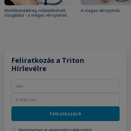
Mellékvesekéreg működésének
A magas vérnyomás
vizsgálata - a magas vérnyomás
Feliratkozás a Triton
Hírlevélre
Név
E-mail cím
Feliratkozás
Megismertem az adatkezelési tájékoztatót.