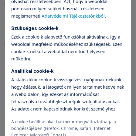
olvashat részletesebben. Azt, hogy a weboldal
vizsgálatra nem kell felkészülni. A páciens félmeztelenül
pontosan milyen sütiket használ, részletesen
fekszik a vizsgálóágyon, az orvos egy kevés, ultrahangot jól
megismerheti
Adatvédelmi Tájékoztatónkból
.
vezető zselét nyom a mellkasára, majd a mellkas bőrére
illeszti a vizsgálófejet, és pásztázni kezd a szív felett. Az
Szükséges cookie-k
ultrahang készülék vizsgálófeje magas frekvenciájú
Ezek a cookie-k alapvető funkciókat aktiválnak, így a
hanghullámokat bocsát ki, majd a belső szervekről
weboldal megfelelő működéséhez szükségesek. Ezen
visszaverődő hullámokat érzékeli, és továbbítja egy
cookie-k nélkül a weboldal nem tud helyesen
számítógépnek, amely mozgóképet hoz létre a monitoron. A
működni.
képet az orvos kimerevítheti, méréseket végezhet rajta,
kinyomtathatja, az adatokat pedig elmenti. A kapott
Analitikai cookie-k
információkat természetesen összeveti más vizsgálati
eredményekkel, és mindazzal a tudással, amellyel a betegről
A statisztikai cookie-k visszajelzést nyújtanak nekünk,
rendelkezik.
hogy átlássuk, a látogatók milyen tartalmat kedvelnek
a weboldalon, így ezeket az információkat
Szívultrahang során a páciens már ismert tünetei alapján
felhasználva továbbfejleszthetjük szolgáltatásainkat.
különböző elváltozásokat keres az orvos. Az izmok állapotát, a
Az adatok nem kapcsolódnak konkrét személyhez.
billentyűk formáját és működését vizsgálja, falnyomási zavart,
hegesedést, vérrögöt találhat a szív üregében, folyadékot a
A cookie beállításokat bármikor megváltoztathatja a
szívburokban, sőt: a vér áramlásának irányát is
böngészőjében (Firefox, Chrome, Safari, Internet
megállapíthatja. Sajnos vannak a szív hagyományos
Explorer, Microsoft Edge) is.