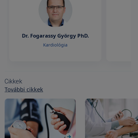
Dr. Fogarassy György PhD.
D
Kardiológia
Cikkek
További cikkek