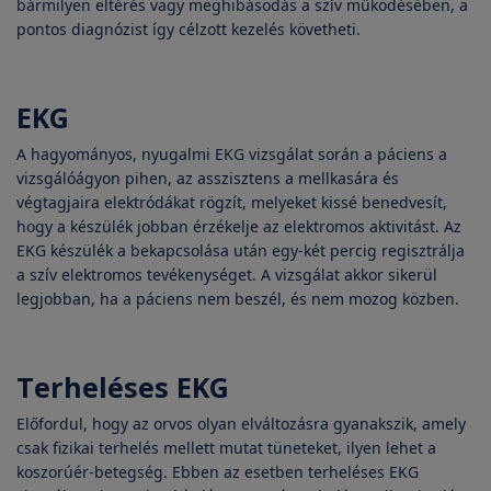
bármilyen eltérés vagy meghibásodás a szív működésében, a
pontos diagnózist így célzott kezelés követheti.
EKG
A hagyományos, nyugalmi EKG vizsgálat során a páciens a
vizsgálóágyon pihen, az asszisztens a mellkasára és
végtagjaira elektródákat rögzít, melyeket kissé benedvesít,
hogy a készülék jobban érzékelje az elektromos aktivitást. Az
EKG készülék a bekapcsolása után egy-két percig regisztrálja
a szív elektromos tevékenységet. A vizsgálat akkor sikerül
legjobban, ha a páciens nem beszél, és nem mozog közben.
Terheléses EKG
Előfordul, hogy az orvos olyan elváltozásra gyanakszik, amely
csak fizikai terhelés mellett mutat tüneteket, ilyen lehet a
koszorúér-betegség. Ebben az esetben terheléses EKG