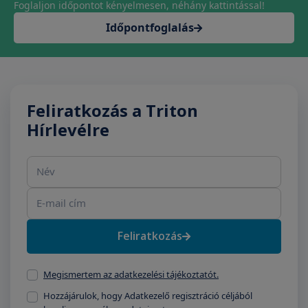
Foglaljon időpontot kényelmesen, néhány kattintással!
Időpontfoglalás
Feliratkozás a Triton
Hírlevélre
Név
E-mail cím
Feliratkozás
Megismertem az adatkezelési tájékoztatót.
Hozzájárulok, hogy Adatkezelő regisztráció céljából