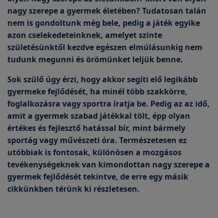
nagy szerepe a gyermek életében? Tudatosan talán
nem is gondoltunk még bele, pedig a játék egyike
azon cselekedeteinknek, amelyet szinte
születésünktől kezdve egészen elmúlásunkig nem
tudunk megunni és örömünket leljük benne.
Sok szülő úgy érzi, hogy akkor segíti elő legikább
gyermeke fejlődését, ha minél több szakkörre,
foglalkozásra vagy sportra íratja be. Pedig az az idő,
amit a gyermek szabad játékkal tölt, épp olyan
értékes és fejlesztő hatással bír, mint bármely
sportág vagy művészeti óra. Természetesen ez
utóbbiak is fontosak, különösen a mozgásos
tevékenységeknek van kimondottan nagy szerepe a
gyermek fejlődését tekintve, de erre egy másik
cikkünkben térünk ki részletesen.