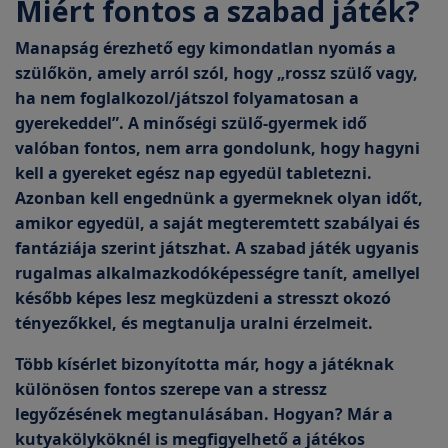
Miért fontos a szabad játék?
Manapság érezhető egy kimondatlan nyomás a
szülőkön, amely arról szól, hogy „rossz szülő vagy,
ha nem foglalkozol/játszol folyamatosan a
gyerekeddel”. A minőségi szülő-gyermek idő
valóban fontos, nem arra gondolunk, hogy hagyni
kell a gyereket egész nap egyedül tabletezni.
Azonban kell engednünk a gyermeknek olyan időt,
amikor egyedül, a saját megteremtett szabályai és
fantáziája szerint játszhat. A szabad játék ugyanis
rugalmas alkalmazkodóképességre tanít, amellyel
később képes lesz megküzdeni a stresszt okozó
tényezőkkel, és megtanulja uralni érzelmeit.
Több kísérlet bizonyította már, hogy a játéknak
különösen fontos szerepe van a stressz
legyőzésének megtanulásában. Hogyan?
Már a
kutyakölyköknél is megfigyelhető a játékos