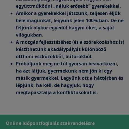
együttműködni „náluk erősebb” gyerekekkel.
Amikor a gyerekekkel játszunk, teljesen éljük
bele magunkat, legyünk jelen 100%-ban. De ne
féljünk olykor egyedül hagyni őket, a saját
világukban.
A mozgás fejlesztéséhez (és a szórakozáshoz is)
készíthetünk akadálypályát különböző
otthoni eszközökből, bútorokból.
Próbáljunk meg ne túl gyorsan beavatkozni,
ha azt látjuk, gyermekünk nem jön ki egy
másik gyermekkel. Legyünk ott a háttérben és
lépjünk, ha kell, de hagyjuk, hogy
megtapasztalja a konfliktusokat is.
Online időpontfoglalás szakrendelésre