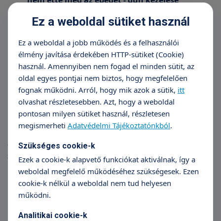
nem ette meg az ebédet - düh kezelése
baba beteg és orvoshoz kell vinni - aggodalom
Ez a weboldal sütiket használ
kezelése
a kisfiú az autókkal gyakran egy karambolt
Ez a weboldal a jobb működés és a felhasználói
játszik el - veszélyhelyzet kezelése
élmény javítása érdekében HTTP-sütiket (Cookie)
több gyermek esetén gyakori a háborús
használ. Amennyiben nem fogad el minden sütit, az
helyzet megjelenítése, „kommandós játék” -
oldal egyes pontjai nem biztos, hogy megfelelően
szociális konfliktusok kezelése
fognak működni. Arról, hogy mik azok a sütik,
itt
olvashat részletesebben. Azt, hogy a weboldal
Egy kutatás arra is rávilágított, hogy az óvodások
pontosan milyen sütiket használ, részletesen
között a játékosság és a megküzdési stratégiák
megismerheti
Adatvédelmi Tájékoztatónkból
.
között közvetlen összefüggés van. Azok a gyerekek,
akik többet játszottak – ezáltal jobban fejlődtek
Szükséges cookie-k
szociális képességeik és többet vettek részt társas
Ezek a cookie-k alapvető funkciókat aktiválnak, így a
helyzetekben –, jobb megküzdési stratégiával
weboldal megfelelő működéséhez szükségesek. Ezen
rendelkeztek.
cookie-k nélkül a weboldal nem tud helyesen
működni.
Hogyan segíthetjük
gyermekünk fejlődését a
Analitikai cookie-k