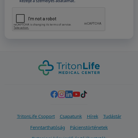
kezelje a személyes adataimat.
TritonLife Csoport
Csapatunk
Hírek
Tudástár
Fenntarthatóság
Pácienstörténetek