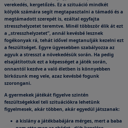
verekedés, kergetőzés. Ez a szituáció mindkét
kölyök számára segít megtapasztalni a támadó és a
megtámadott szerepét is, ezáltal egyfajta
stresszhelyzetet teremtve. Minél többször élik át ezt
a „stresszhelyzetet”, annál kevésbé lesznek
fogékonyak rá, tehát idővel megtanulják kezelni ezt
a feszültséget. Egyre ügyesebben szabályozza az
agyuk a stresszt a növekedésük során. Ha pedig
elsajátítottuk ezt a képességet a játék során,
onnantól kezdve a való életben is könnyebben
birkózunk meg vele, azaz kevésbé fogunk
szorongani.
A gyermekek játékát figyelve szintén
feszültségekkel teli szituációkra lehetünk
figyelmesek, akár többen, akár egyedül játszanak:
a kislány a játékbabájára mérges, mert a baba