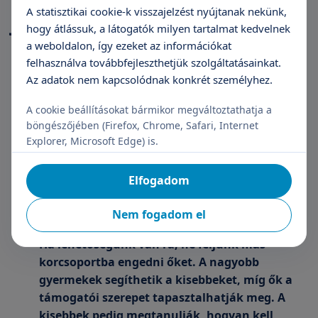
A statisztikai cookie-k visszajelzést nyújtanak nekünk,
játékon keresztül?
hogy átlássuk, a látogatók milyen tartalmat kedvelnek
a weboldalon, így ezeket az információkat
Tegyük el az elektronikai eszközöket,
felhasználva továbbfejleszthetjük szolgáltatásainkat.
kapcsoljuk ki a TV-t.
Az adatok nem kapcsolódnak konkrét személyhez.
Legyen olyan ingergazdag környezet,
amelyben a gyermek az összes érzékszervét
A cookie beállításokat bármikor megváltoztathatja a
használni tudja és különböző ingerek érhetik a
böngészőjében (Firefox, Chrome, Safari, Internet
látását, tapintását, hallását.
Explorer, Microsoft Edge) is.
Minél több időt tölthessenek kint a szabadban,
ahol felfedezhetik a világot.
Elfogadom
Engedjük szabadon művészkedni őket,
anélkül, hogy megmutatnánk, hogyan kell (pl.
Nem fogadom el
festeni).
Ha lehetőségünk van rá, ne féljünk más
korcsoportba engedni őket. A nagyobb
gyermekek segíthetik a kisebbeket, míg ők a
támogatói szerepet tapasztalhatják meg. A
kisebbek pedig megtanulják, hogyan kell