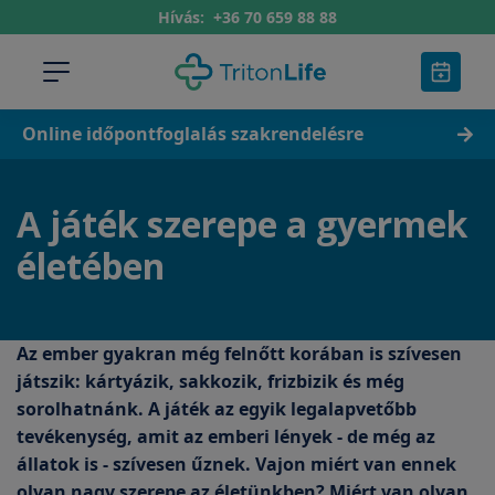
Hívás:
+36 70 659 88 88
Online időpontfoglalás szakrendelésre
A játék szerepe a gyermek
életében
Az ember gyakran még felnőtt korában is szívesen
játszik: kártyázik, sakkozik, frizbizik és még
sorolhatnánk. A játék az egyik legalapvetőbb
tevékenység, amit az emberi lények - de még az
állatok is - szívesen űznek. Vajon miért van ennek
olyan nagy szerepe az életünkben? Miért van olyan