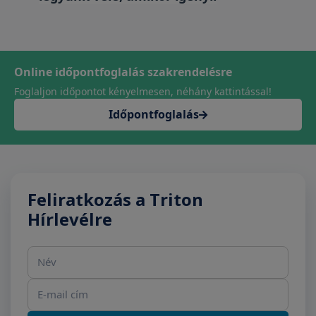
Online időpontfoglalás szakrendelésre
Foglaljon időpontot kényelmesen, néhány kattintással!
Időpontfoglalás
Feliratkozás a Triton
Hírlevélre
Név
E-mail cím