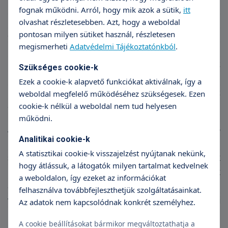
hogyan alakul a fejlődés. Hogyan éli meg a
fognak működni. Arról, hogy mik azok a sütik,
itt
különböző tapasztalatokat és azokat hogyan
olvashat részletesebben. Azt, hogy a weboldal
pontosan milyen sütiket használ, részletesen
építi be a mindennapi életbe. Hogyan küzd
megismerheti
Adatvédelmi Tájékoztatónkból
.
meg az idegen helyzetekkel és milyen
reakciót mutat. Arra is hatással van, hogy az
Szükséges cookie-k
iskolában hogyan teljesít majd, ugyanis a
Ezek a cookie-k alapvető funkciókat aktiválnak, így a
kötődés befolyásolja a motivációt, a kitartást
weboldal megfelelő működéséhez szükségesek. Ezen
és a szociális környezetben elfoglalt szerepet.
cookie-k nélkül a weboldal nem tud helyesen
működni.
A kutatásokból az derült ki, hogy a 15
Analitikai cookie-k
hónapos korukban biztosan kötődő csoportba
A statisztikai cookie-k visszajelzést nyújtanak nekünk,
sorolt gyermekek később vezető egyéniségek
hogy átlássuk, a látogatók milyen tartalmat kedvelnek
lettek a közösségükben: ők kezdeményezték
a weboldalon, így ezeket az információkat
a csoporttevékenységeket, ezekben aktívan
felhasználva továbbfejleszthetjük szolgáltatásainkat.
vettek részt és önállósággal, nagy tanulási
Az adatok nem kapcsolódnak konkrét személyhez.
kedvvel jellemezték őket nevelőik.
A cookie beállításokat bármikor megváltoztathatja a