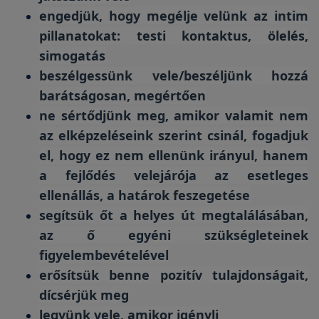
engedjük, hogy megélje velünk az intim
pillanatokat: testi kontaktus, ölelés,
simogatás
beszélgessünk vele/beszéljünk hozzá
barátságosan, megértően
ne sértődjünk meg, amikor valamit nem
az elképzeléseink szerint csinál, fogadjuk
el, hogy ez nem ellenünk irányul, hanem
a fejlődés velejárója az esetleges
ellenállás, a határok feszegetése
segítsük őt a helyes út megtalálásában,
az ő egyéni szükségleteinek
figyelembevételével
erősítsük benne pozitív tulajdonságait,
dícsérjük meg
legyünk vele, amikor igényli