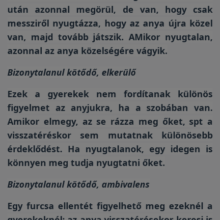
után azonnal megörül, de van, hogy csak
messziről nyugtázza, hogy az anya újra közel
van, majd tovább játszik. AMikor nyugtalan,
azonnal az anya közelségére vágyik.
Bizonytalanul kötődő, elkerülő
Ezek a gyerekek nem fordítanak különös
figyelmet az anyjukra, ha a szobában van.
Amikor elmegy, az se rázza meg őket, spt a
visszatéréskor sem mutatnak különösebb
érdeklődést. Ha nyugtalanok, egy idegen is
könnyen meg tudja nyugtatni őket.
Bizonytalanul kötődő, ambivalens
Egy furcsa ellentét figyelhető meg ezeknél a
gyerekeknél: az anya visszatérésekor keresi is