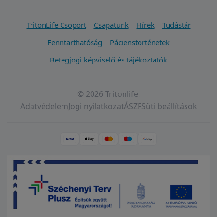
TritonLife Csoport
Csapatunk
Hírek
Tudástár
Fenntarthatóság
Pácienstörténetek
Betegjogi képviselő és tájékoztatók
© 2026 Tritonlife.
Adatvédelem
Jogi nyilatkozat
ÁSZF
Süti beállítások