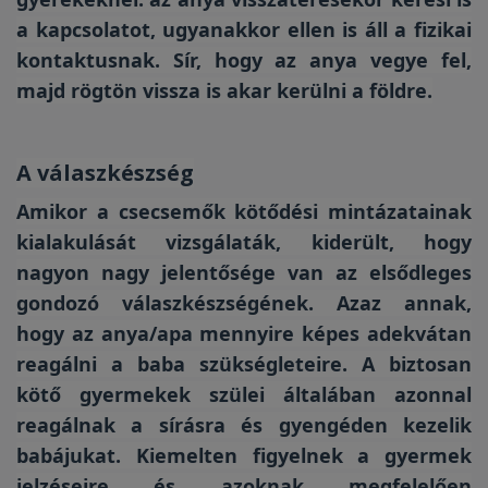
a kapcsolatot, ugyanakkor ellen is áll a fizikai
kontaktusnak. Sír, hogy az anya vegye fel,
majd rögtön vissza is akar kerülni a földre.
A válaszkészség
Amikor a csecsemők kötődési mintázatainak
kialakulását vizsgálaták, kiderült, hogy
nagyon nagy jelentősége van az elsődleges
gondozó válaszkészségének. Azaz annak,
hogy az anya/apa mennyire képes adekvátan
reagálni a baba szükségleteire. A biztosan
kötő gyermekek szülei általában azonnal
reagálnak a sírásra és gyengéden kezelik
babájukat. Kiemelten figyelnek a gyermek
jelzéseire és azoknak megfelelően