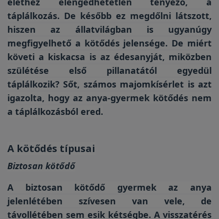
élethez elengedhetetlen tényező, a
táplálkozás. De később ez megdőlni látszott,
hiszen az állatvilágban is ugyanúgy
megfigyelhető a kötődés jelensége. De miért
követi a kiskacsa is az édesanyját, miközben
szülétése első pillanatától egyedül
táplálkozik? Sőt, számos majomkísérlet is azt
igazolta, hogy az anya-gyermek kötődés nem
a táplálkozásból ered.
A kötődés típusai
Biztosan kötődő
A biztosan kötődő gyermek az anya
jelenlétében szívesen van vele, de
távollétében sem esik kétségbe. A visszatérés