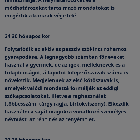
felhasználja. A helyhatározókat és a
módhatározókat tartalmazó mondatokat is
megértik a korszak vége felé.
24-30 hónapos kor
Folytatódik az aktív és passzív szókincs rohamos
gyarapodása. A legnagyobb számban főneveket
használ a gyermek, de az igék, melléknevek és a
tulajdonságot, állapotot kifejező szavak száma is
növekszik. Megjelennek az első kötőszavak is,
amelyek valódi mondattá formálják az eddigi
szókapcsolatokat, illetve a raghasználat
(többesszám, tárgy ragja, birtokviszony). Elkezdik
használni a saját magukra vonatkozó személyes
névmást, az "én"-t és az "enyém"-et.