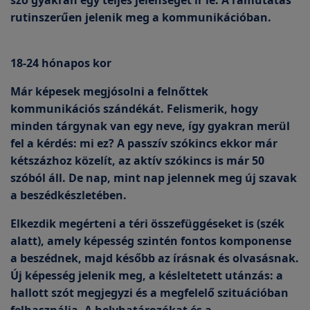
szó gyakran egy teljes jelenséget ír le. A rámutatás
rutinszerűen jelenik meg a kommunikációban.
18-24 hónapos kor
Már képesek megjósolni a felnőttek
kommunikációs szándékát. Felismerik, hogy
minden tárgynak van egy neve, így gyakran merül
fel a kérdés: mi ez? A passzív szókincs ekkor már
kétszázhoz közelít, az aktív szókincs is már 50
szóból áll. De nap, mint nap jelennek meg új szavak
a beszédkészletében.
Elkezdik megérteni a téri összefüggéseket is (szék
alatt), amely képesség szintén fontos komponense
a beszédnek, majd később az írásnak és olvasásnak.
Új képesség jelenik meg, a késleltetett utánzás: a
hallott szót megjegyzi és a megfelelő szituációban