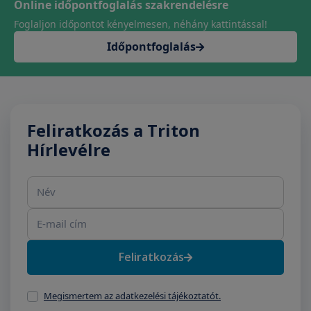
Online időpontfoglalás szakrendelésre
Foglaljon időpontot kényelmesen, néhány kattintással!
Időpontfoglalás
Feliratkozás a Triton
Hírlevélre
Név
E-mail cím
Feliratkozás
Megismertem az adatkezelési tájékoztatót.