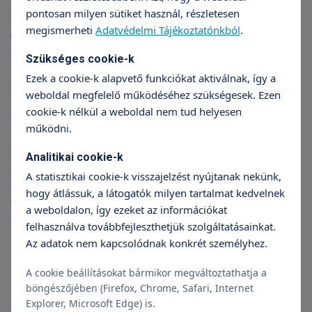
úgy nevezett "miért korszak". Az artikuláció is
pontosan milyen sütiket használ, részletesen
folyamatosan fejlődik. Egyes hátul képzett hangok
megismerheti
Adatvédelmi Tájékoztatónkból
.
(k, g, ty, gy, ny), a sziszegő-susogó hangok (s, zs, cs,
sz, z, c) és a r, l hangok igénylik a
Szükséges cookie-k
legösszehangoltabb beszédszervi mozgásokat, így
Ezek a cookie-k alapvető funkciókat aktiválnak, így a
ezek tiszta kiejtése csak később jelenik meg.
weboldal megfelelő működéséhez szükségesek. Ezen
cookie-k nélkül a weboldal nem tud helyesen
3 éves korra kialakul a szintaktikai rendszer. Az
működni.
idegrendszer folyamatosan érik, így biztosítva az
egyre stabilabb nyelvhasználatot és artikulációt. Ez
Analitikai cookie-k
egy nagyon fontos pont, ugyanis ahhoz, hogy az
A statisztikai cookie-k visszajelzést nyújtanak nekünk,
olvasás és írás problémamentesen történjen, a
hogy átlássuk, a látogatók milyen tartalmat kedvelnek
fonológiai bázisnak stabilizálódnia kell. Azaz, a
a weboldalon, így ezeket az információkat
gyermek legyen tisztában azzal, hogy a szavak
felhasználva továbbfejleszthetjük szolgáltatásainkat.
milyen hangokból épülnek fel és ezeknek milyen
Az adatok nem kapcsolódnak konkrét személyhez.
kapcsolódási szabályaik vannak.
A cookie beállításokat bármikor megváltoztathatja a
böngészőjében (Firefox, Chrome, Safari, Internet
Explorer, Microsoft Edge) is.