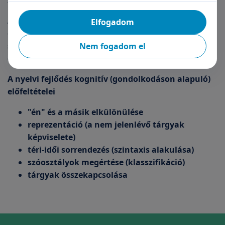
Iskolás kor
A grammatikai (nyelvtani) rendszer stabilizálódik,
Elfogadom
gyarapodik a szókincs és a hangzórendszer is
stabillá válik. 14 éves kortól a felnőtt nyelvvel
Nem fogadom el
egyenértékű szinten működik a nyelvi rendszer.
A nyelvi fejlődés kognitív (gondolkodáson alapuló)
előfeltételei
"én" és a másik elkülönülése
reprezentáció (a nem jelenlévő tárgyak
képviselete)
téri-idői sorrendezés (szintaxis alakulása)
szóosztályok megértése (klasszifikáció)
tárgyak összekapcsolása