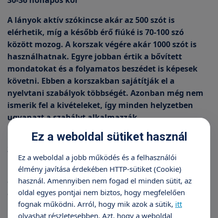
30-36 hónapos kor
A lányok aktív szókincse akár az 500 szót is
elérhetik, míg a később érő fiúké is 70-100 szó
között mozog. A korszak végére akár 1000 szót is
használhatnak. Egyre jobban értik a bővített
mondatokat és a folyamatos beszédet is képesek
követni. Ebben a korszakban sajátítják el a
nyelvtani szabályok többségét. Azonban még nem
ismerik fel a kivételeket, így minden helyzetben
ugyanazt a szabályt alkalmazzák.
Ez a weboldal sütiket használ
3-6 éves kor
Ez a weboldal a jobb működés és a felhasználói
Képesek 10-15 perces történetet végighallgatni és
élmény javítása érdekében HTTP-sütiket (Cookie)
használ. Amennyiben nem fogad el minden sütit, az
összetett mondatokat is megértenek. A szókincsben
oldal egyes pontjai nem biztos, hogy megfelelően
előtérbe kerül a tárgyak és a jelenségek közötti
fognak működni. Arról, hogy mik azok a sütik,
itt
kapcsolatok felismerése és nyelvi kifejezése. Ez az
olvashat részletesebben. Azt, hogy a weboldal