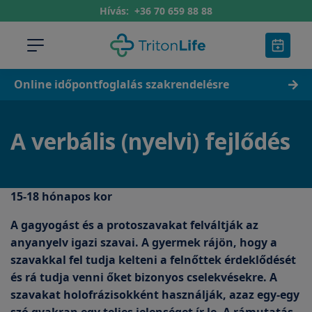
Hívás:
+36 70 659 88 88
Online időpontfoglalás szakrendelésre
A verbális (nyelvi) fejlődés
15-18 hónapos kor
A gagyogást és a protoszavakat felváltják az
anyanyelv igazi szavai. A gyermek rájön, hogy a
szavakkal fel tudja kelteni a felnőttek érdeklődését
és rá tudja venni őket bizonyos cselekvésekre. A
szavakat holofrázisokként használják, azaz egy-egy