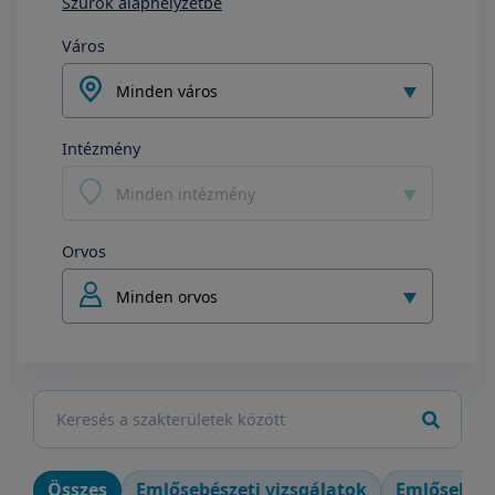
Szűrők alaphelyzetbe
Város
Minden város
Intézmény
Minden intézmény
Orvos
Minden orvos
Összes
Emlősebészeti vizsgálatok
Emlősebész