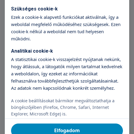
+36 70 659 88 88
Részletek
Szükséges cookie-k
Ezek a cookie-k alapvető funkciókat aktiválnak, így a
weboldal megfelelő működéséhez szükségesek. Ezen
Emlősebészeti nagy műtét kétoldali
cookie-k nélkül a weboldal nem tud helyesen
1 869 000 Ft
működni.
+36 70 659 88 88
Részletek
Analitikai cookie-k
A statisztikai cookie-k visszajelzést nyújtanak nekünk,
hogy átlássuk, a látogatók milyen tartalmat kedvelnek
a weboldalon, így ezeket az információkat
Emlősebészeti extra kiegészítő műtét
(1 és 2 oldali)
felhasználva továbbfejleszthetjük szolgáltatásainkat.
Az adatok nem kapcsolódnak konkrét személyhez.
400 000 Ft
A cookie beállításokat bármikor megváltoztathatja a
+36 70 659 88 88
Részletek
böngészőjében (Firefox, Chrome, Safari, Internet
Explorer, Microsoft Edge) is.
Emlősebészet őrszem nyirokcsomó
Elfogadom