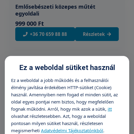
Emlősebészeti közepes műtét
egyoldali
999 000 Ft
+36 70 659 88 88
Részletek
Emlősebészeti közepes műtét
Ez a weboldal sütiket használ
kétoldali
1 349 000 Ft
Ez a weboldal a jobb működés és a felhasználói
élmény javítása érdekében HTTP-sütiket (Cookie)
+36 70 659 88 88
Részletek
használ. Amennyiben nem fogad el minden sütit, az
oldal egyes pontjai nem biztos, hogy megfelelően
fognak működni. Arról, hogy mik azok a sütik,
itt
Emlősebészeti nagy műtét egyoldali
olvashat részletesebben. Azt, hogy a weboldal
pontosan milyen sütiket használ, részletesen
1 399 000 Ft
megismerheti
Adatvédelmi Tájékoztatónkból
.