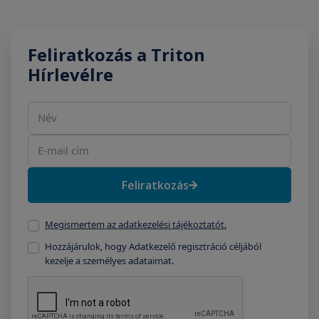
Feliratkozás a Triton
Hírlevélre
Név
E-mail cím
Feliratkozás
Megismertem az adatkezelési tájékoztatót.
Hozzájárulok, hogy Adatkezelő regisztráció céljából
kezelje a személyes adataimat.