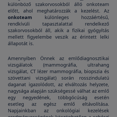
különböző szakorvosokból álló onkoteam
előtt, ahol meghatározzák a kezelést. Az
onkoteam
különleges hozzáértésű,
rendkívüli tapasztalattal rendelkező
szakorvosokból áll, akik a fizikai gyógyítás
mellett figyelembe veszik az érintett lelki
állapotát is.
Amennyiben Önnek az emlődiagnosztikai
vizsgálatok (mammográfia, ultrahang
vizsgálat, CT lézer mammográfia, biopszia és
szövettani vizsgálat) során rosszindulatú
daganat igazolódott, az elváltozás helyzete,
nagysága alapján szükségessé válhat az emlő
egy negyedének, többgócúság esetén
esetleg az egész emlő eltávolítása.
Napjainkban az onkológiai kezelések