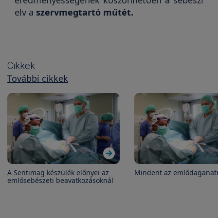
eredményességének köszönhetően a sebészi
elv a
szervmegtartó műtét.
Cikkek
További cikkek
A Sentimag készülék előnyei az
Mindent az emlődaganat
emlősebészeti beavatkozásoknál