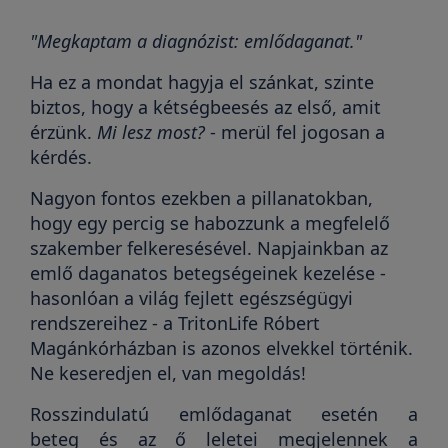
"Megkaptam a diagnózist: emlődaganat."
Ha ez a mondat hagyja el szánkat, szinte
biztos, hogy a kétségbeesés az első, amit
érzünk.
Mi lesz most?
- merül fel jogosan a
kérdés.
Nagyon fontos ezekben a pillanatokban,
hogy egy percig se habozzunk a megfelelő
szakember felkeresésével. Napjainkban az
emlő daganatos betegségeinek kezelése -
hasonlóan a világ fejlett egészségügyi
rendszereihez - a TritonLife Róbert
Magánkórházban is azonos elvekkel történik.
Ne keseredjen el, van megoldás!
Rosszindulatú emlődaganat esetén a
beteg és az ő leletei megjelennek a