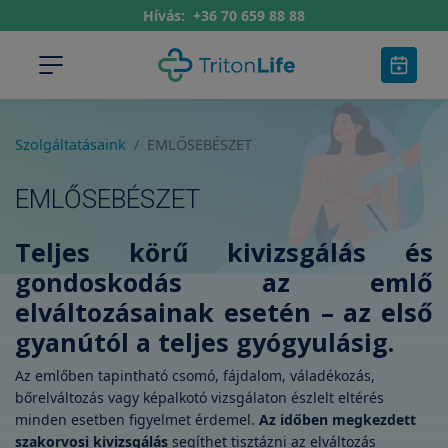
Hívás:
+36 70 659 88 88
Szolgáltatásaink
EMLŐSEBÉSZET
EMLŐSEBÉSZET
Teljes körű kivizsgálás és
gondoskodás az emlő
elváltozásainak esetén – az első
gyanútól a teljes gyógyulásig.
Az emlőben tapintható csomó, fájdalom, váladékozás,
bőrelváltozás vagy képalkotó vizsgálaton észlelt eltérés
minden esetben figyelmet érdemel.
Az időben megkezdett
szakorvosi kivizsgálás
segíthet tisztázni az elváltozás