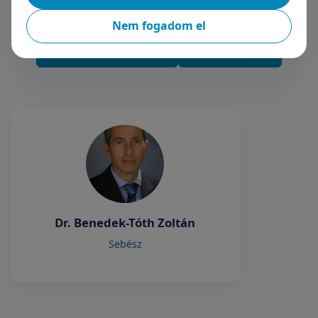
jelölés (Sentimag)
49 990 Ft
Nem fogadom el
+36 70 659 88 88
Részletek
Dr. Benedek-Tóth Zoltán
Sebész