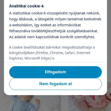
Nappali alvások beállítása, optimalizálása
Analitikai cookie-k
A statisztikai cookie-k visszajelzést nyújtanak nekünk,
Az egész beszélgetés rugalmas: lépésről lépésre haladunk,
hogy átlássuk, a látogatók milyen tartalmat kedvelnek
hiszen nincs egyetlen helyes út – a gyermekedre és rátok
a weboldalon, így ezeket az információkat
szabunk mindent. A cél nemcsak a hosszabb alvás, hanem a
nyugodtabb esték és a kiszámíthatóbb napok. Egy jól működő
felhasználva továbbfejleszthetjük szolgáltatásainkat.
alvásrend nemcsak a babának, de a szülőknek is óriási
Az adatok nem kapcsolódnak konkrét személyhez.
könnyebbséget jelent.
A cookie beállításokat bármikor megváltoztathatja a
böngészőjében (Firefox, Chrome, Safari, Internet
Explorer, Microsoft Edge) is.
Cikkek
Elfogadom
További cikkek
Nem fogadom el