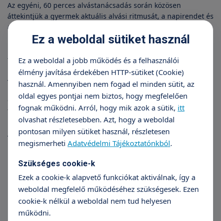
Az egyéni, 60 perces alvástanácsadás során közösen
áttekintjük a gyermek aktuális alvási ritmusát, a napirendet és
az alvási körülményeket. Ezek alapján személyre szabott
Ez a weboldal sütiket használ
megoldási javaslatokat beszélünk át, amelyek teljes
mértékben igazodnak a gyermek életkorához,
temperamentumához és a család saját ritmusához.
Ez a weboldal a jobb működés és a felhasználói
élmény javítása érdekében HTTP-sütiket (Cookie)
A tanácsadás célja, hogy segítsen kiegyensúlyozottabbá és
használ. Amennyiben nem fogad el minden sütit, az
kiszámíthatóbbá tenni a mindennapokat. Módszereim
oldal egyes pontjai nem biztos, hogy megfelelően
gyengédek, fokozatosak, és nem alkalmazok sírni hagyós
fognak működni. Arról, hogy mik azok a sütik,
itt
technikákat.
olvashat részletesebben. Azt, hogy a weboldal
Amire a konzultáció során
pontosan milyen sütiket használ, részletesen
megismerheti
Adatvédelmi Tájékoztatónkból
.
részletesen kitérünk:
Jó alvási szokások kialakítása
Szükséges cookie-k
Ezek a cookie-k alapvető funkciókat aktiválnak, így a
Önálló elalvás támogatása
(gyengéd, de hatékony
weboldal megfelelő működéséhez szükségesek. Ezen
módszerekkel, sírni hagyás nélkül)
cookie-k nélkül a weboldal nem tud helyesen
Éjszakai ébredések és etetések rendezése
működni.