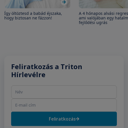
Így öltöztesd a babád éjszaka,
A 4 hónapos alvási regres
hogy biztosan ne fázzon!
ami valójában egy hatal
fejlődési ugrás
Feliratkozás a Triton
Hírlevélre
Név
E-mail cím
Feliratkozás