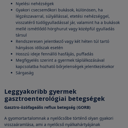
Nyelési nehézségek
Gyakori csecsemőkori bukások, különösen, ha
légzészavarral, súlyállással, etetési nehézséggel,
visszatérő tüdőgyulladással jár, valamint ha a bukások
mellé ismétlődő hörghurut vagy középfül gyulladás
társul
Rendszeresen jelentkező vagy két héten túl tartó
hányásos időszak esetén
Hosszú ideje fennálló hasfájás, puffadás
Megfigyelés szerint a gyermek táplálkozásával
kapcsolatba hozható bőrjelenségek jelentkezésekor
Sárgaság
Leggyakoribb gyermek
gasztroenterológiai betegségek
Gasztro-özöfageális reflux betegség (GORB)
A gyomortartalomnak a nyelőcsőbe történő olyan gyakori
visszaáramlása, ami a nyelőcső nyálkahártyájának