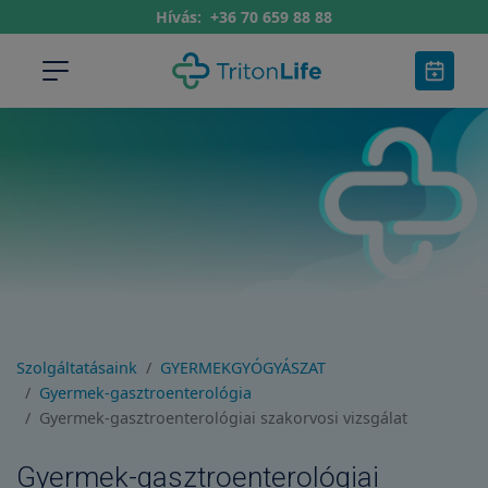
Hívás:
+36 70 659 88 88
Szolgáltatásaink
GYERMEKGYÓGYÁSZAT
Gyermek-gasztroenterológia
Gyermek-gasztroenterológiai szakorvosi vizsgálat
Gyermek-gasztroenterológiai