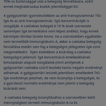
70%-os biztonsággal utal a betegség fennállására, ezért
ennek meghatározása kisebb jelentőséggel bír.
A gyógyszertári gyorstesztekben az anti-transglutamináz TtG-
IgA és az anti-transglutamináz -IgG koncentrációját is
vizsgálják. A coeliakias betegek 6-10 %-ának szervezete
semmilyen IgA termelésére nem képes anélkül, hogy ennek
bármilyen klinikai tünete lenne. Ha a szervezetben egyáltalán
nem termelődik Immunglobulin A, akkor a coeliakia betegség
fennállása esetén sem fog a betegségre jellegzetes IgA szint
megemelkedni. Ilyen esetekben a kizárólag a coeliakia
betegségre jellemző IgA koncentráció emelkedésének
kimutatásán alapuló vizsgálatok (mint amilyenek a
gyógszertári coeliakia szűrő tesztek) hamis negatív eredményt
adhatnak. A gyógyszertári tesztek jelentősen emelkedett TtG-
IgA eredménye jelezheti, de nem bizonyítja a betegséget, és
a gyorsteszt normális eredménye nem jelenti a betegség
kizárását sem.
A coeliakia betegség bizonyításához a szervezetben kellő
mennyiségben termelt immunglobulin A-ra és