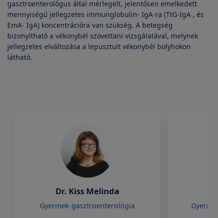
gasztroenterológus által mérlegelt, jelentősen emelkedett
mennyiségű jellegzetes immunglobulin- IgA-ra (TtG-IgA , és
EmA- IgA) koncentrációra van szükség. A betegség
bizonyítható a vékonybél szövettani vizsgálatával, melynek
jellegzetes elváltozása a lepusztult vékonybél bolyhokon
látható.
Dr. Kiss Melinda
D
Gyermek-gasztroenterológia
Gyermek