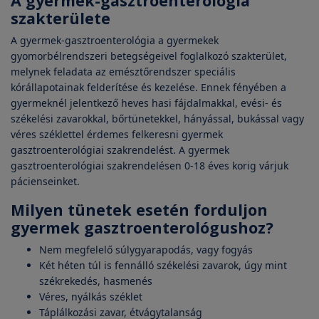
A gyermek-gasztroenterológia
szakterülete
A gyermek-gasztroenterológia a gyermekek
gyomorbélrendszeri betegségeivel foglalkozó szakterület,
melynek feladata az emésztőrendszer speciális
kórállapotainak felderítése és kezelése. Ennek fényében a
gyermeknél jelentkező heves hasi fájdalmakkal, evési- és
székelési zavarokkal, bőrtünetekkel, hányással, bukással vagy
véres széklettel érdemes felkeresni gyermek
gasztroenterológiai szakrendelést. A gyermek
gasztroenterológiai szakrendelésen 0-18 éves korig várjuk
pácienseinket.
Milyen tünetek esetén forduljon
gyermek gasztroenterológushoz?
Nem megfelelő súlygyarapodás, vagy fogyás
Két héten túl is fennálló székelési zavarok, úgy mint
székrekedés, hasmenés
Véres, nyálkás széklet
Táplálkozási zavar, étvágytalanság