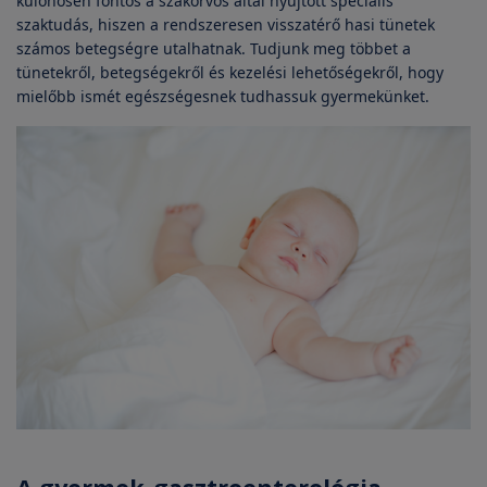
különösen fontos a szakorvos által nyújtott speciális
szaktudás, hiszen a rendszeresen visszatérő hasi tünetek
számos betegségre utalhatnak. Tudjunk meg többet a
tünetekről, betegségekről és kezelési lehetőségekről, hogy
mielőbb ismét egészségesnek tudhassuk gyermekünket.