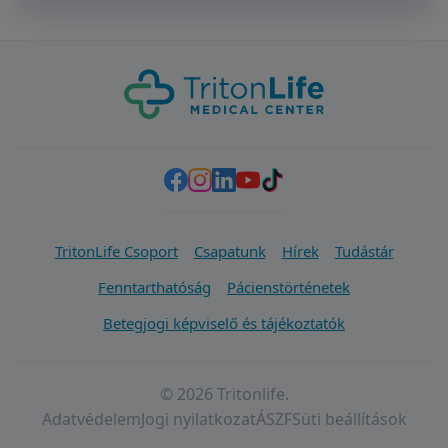
TritonLife Csoport
Csapatunk
Hírek
Tudástár
Fenntarthatóság
Pácienstörténetek
Betegjogi képviselő és tájékoztatók
© 2026 Tritonlife.
Adatvédelem
Jogi nyilatkozat
ÁSZF
Süti beállítások