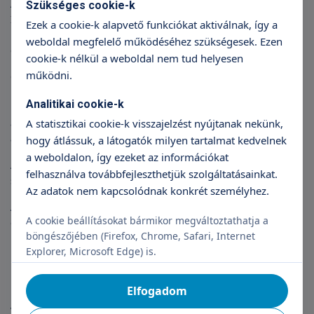
A
krónikus gyulladásos bélbetegség
(angol mozaik szóval
Szükséges cookie-k
IBD = imflamatory bowel disease) ismeretlen eredetű, orvosi
Ezek a cookie-k alapvető funkciókat aktiválnak, így a
beavatkozással kezelhető, egyensúlyba tartható krónikus
weboldal megfelelő működéséhez szükségesek. Ezen
emésztőszervi gyulladás.
cookie-k nélkül a weboldal nem tud helyesen
működni.
Crohn betegség
esetén a szájüregtől a végbélnyílásig
bármelyik emésztőszervi szakasz érintett lehet. A gyulladás
Analitikai cookie-k
következtében az emésztőrendszerben szűkületek, a bélfalon
annak folyamatosságának megszűnésével nyílások, járatok
A statisztikai cookie-k visszajelzést nyújtanak nekünk,
alakulhatnak ki.
hogy átlássuk, a látogatók milyen tartalmat kedvelnek
a weboldalon, így ezeket az információkat
A
Colitis ulcerosa
kizárólag a vastagbelet, vagy annak egy
felhasználva továbbfejleszthetjük szolgáltatásainkat.
szakaszát érintő krónikus, fekélyes gyulladás.
Az adatok nem kapcsolódnak konkrét személyhez.
A betegség mindkét formájában előfordulhatnak az
A cookie beállításokat bármikor megváltoztathatja a
emésztőszerven kívül, pl. a szemen, ízületekben, bőrön zajló
böngészőjében (Firefox, Chrome, Safari, Internet
krónikus gyulladások is, erre utaló klinikai tünetekkel.
Explorer, Microsoft Edge) is.
Elérhető gyermek gasztroenterológia
Elfogadom
vizsgálatok