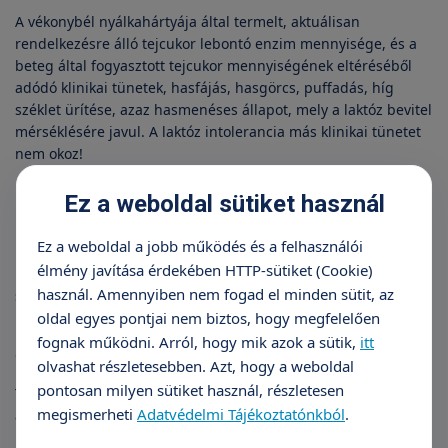
A vékonybél nyálkahártyája által termelt, aktuálisan
rendelkezésre álló tejcukor lebontó enzim mennyisége, és a
beteg által fogyasztott tejcukor mennyiségének eltéréséből
adódó klinikai tünetek, hasfájás, hasgörcs, puffadás, híg
széklet ürítése, azaz hasmenéses állapot, mely a laktóz bevitel
mérséklésére javul. A laktóz intolerancia más klinikai tünetet
nem okoz!
Lisztérzékenység (coeliakia)
Ez a weboldal sütiket használ
Bizonyos gabonafélék magjában lévő tároló fehérje a glutén,
Ez a weboldal a jobb működés és a felhasználói
mely a genetikailag hajlamos egyénben az élete során
élmény javítása érdekében HTTP-sütiket (Cookie)
bármikor induló autoimmun jellegű gyulladást, illetve
használ. Amennyiben nem fogad el minden sütit, az
sejtkárosodást okoz. Legfőképpen a vékonybél
nyálkahártyáján, de a szervezetben bárhol.
oldal egyes pontjai nem biztos, hogy megfelelően
fognak működni. Arról, hogy mik azok a sütik,
itt
Gyulladásos bélbetegségek
olvashat részletesebben. Azt, hogy a weboldal
pontosan milyen sütiket használ, részletesen
Többnyire fertőzés következtében alakulhat ki akut gyulladás
megismerheti
Adatvédelmi Tájékoztatónkból
.
a bélrendszer bármely szakaszában.