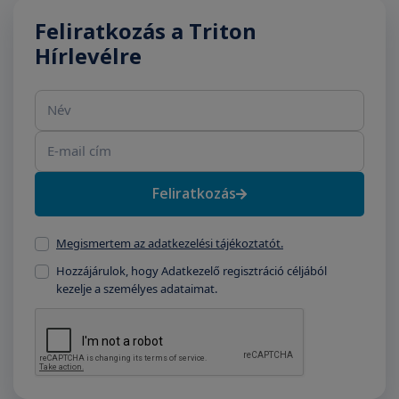
Feliratkozás a Triton
Hírlevélre
Név
E-mail cím
Feliratkozás
Megismertem az adatkezelési tájékoztatót.
Hozzájárulok, hogy Adatkezelő regisztráció céljából
kezelje a személyes adataimat.