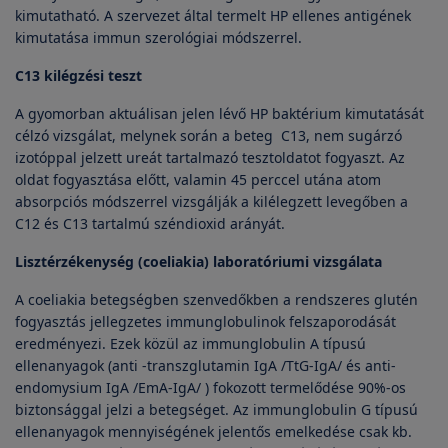
kimutatható. A szervezet által termelt HP ellenes antigének
kimutatása immun szerológiai módszerrel.
C13 kilégzési teszt
A gyomorban aktuálisan jelen lévő HP baktérium kimutatását
célzó vizsgálat, melynek során a beteg C13, nem sugárzó
izotóppal jelzett ureát tartalmazó tesztoldatot fogyaszt. Az
oldat fogyasztása előtt, valamin 45 perccel utána atom
absorpciós módszerrel vizsgálják a kilélegzett levegőben a
C12 és C13 tartalmú széndioxid arányát.
Lisztérzékenység (coeliakia) laboratóriumi vizsgálata
A coeliakia betegségben szenvedőkben a rendszeres glutén
fogyasztás jellegzetes immunglobulinok felszaporodását
eredményezi. Ezek közül az immunglobulin A típusú
ellenanyagok (anti -transzglutamin IgA /TtG-IgA/ és anti-
endomysium IgA /EmA-IgA/ ) fokozott termelődése 90%-os
biztonsággal jelzi a betegséget. Az immunglobulin G típusú
ellenanyagok mennyiségének jelentős emelkedése csak kb.