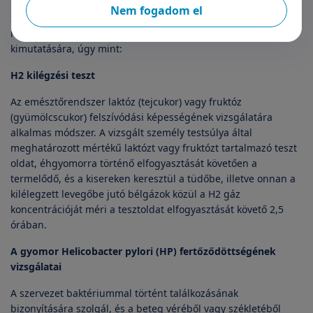
Nem fogadom el
Szerencsére ma már számos hatékony vizsgálat áll
rendelkezésünkre a gasztroenterológiai megbetegedések
kimutatására, úgy mint:
H2 kilégzési teszt
Az emésztőrendszer laktóz (tejcukor) vagy fruktóz
(gyümölcscukor) felszívódási képességének vizsgálatára
alkalmas módszer. A vizsgált személy testsúlya által
meghatározott mértékű laktózt vagy fruktózt tartalmazó teszt
oldat, éhgyomorra történő elfogyasztását követően a
termelődő, és a kisereken keresztül a tüdőbe, illetve onnan a
kilélegzett levegőbe jutó bélgázok közül a H2 gáz
koncentrációját méri a tesztoldat elfogyasztását követő 2,5
órában.
A gyomor Helicobacter pylori (HP) fertőződöttségének
vizsgálatai
A szervezet baktériummal történt találkozásának
bizonyítására szolgál, és a beteg véréből vagy székletéből