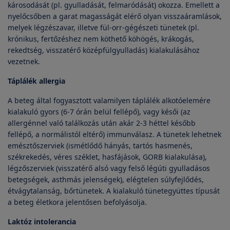
károsodását (pl. gyulladását, felmaródását) okozza. Emellett a
nyelőcsőben a garat magasságát elérő olyan visszaáramlások,
melyek légzészavar, illetve fül-orr-gégészeti tünetek (pl.
krónikus, fertőzéshez nem köthető köhögés, krákogás,
rekedtség, visszatérő középfülgyulladás) kialakulásához
vezetnek.
Táplálék allergia
A beteg által fogyasztott valamilyen táplálék alkotóelemére
kialakuló gyors (6-7 órán belül fellépő), vagy késői (az
allergénnel való találkozás után akár 2-3 héttel később
fellépő, a normálistól eltérő) immunválasz. A tünetek lehetnek
emésztőszerviek (ismétlődő hányás, tartós hasmenés,
székrekedés, véres széklet, hasfájások, GORB kialakulása),
légzőszerviek (visszatérő alsó vagy felső légúti gyulladásos
betegségek, asthmás jelenségek), elégtelen súlyfejlődés,
étvágytalanság, bőrtünetek. A kialakuló tünetegyüttes típusát
a beteg életkora jelentősen befolyásolja.
Laktóz intolerancia