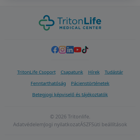
TritonLife Csoport
Csapatunk
Hírek
Tudástár
Fenntarthatóság
Pácienstörténetek
Betegjogi képviselő és tájékoztatók
© 2026 Tritonlife.
Adatvédelem
Jogi nyilatkozat
ÁSZF
Süti beállítások