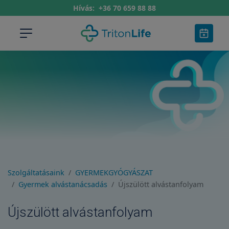
Hívás:
+36 70 659 88 88
Szolgáltatásaink
GYERMEKGYÓGYÁSZAT
Gyermek alvástanácsadás
Újszülött alvástanfolyam
Újszülött alvástanfolyam