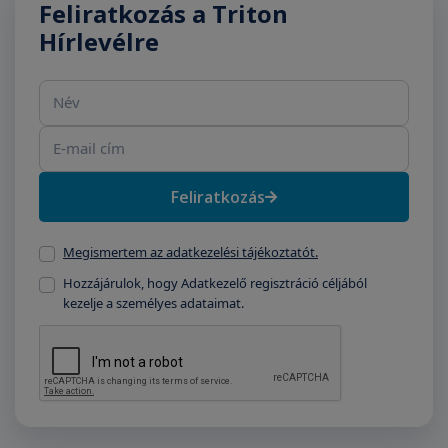
Feliratkozás a Triton
Hírlevélre
Név
E-mail cím
Feliratkozás
Megismertem az adatkezelési tájékoztatót.
Hozzájárulok, hogy Adatkezelő regisztráció céljából
kezelje a személyes adataimat.