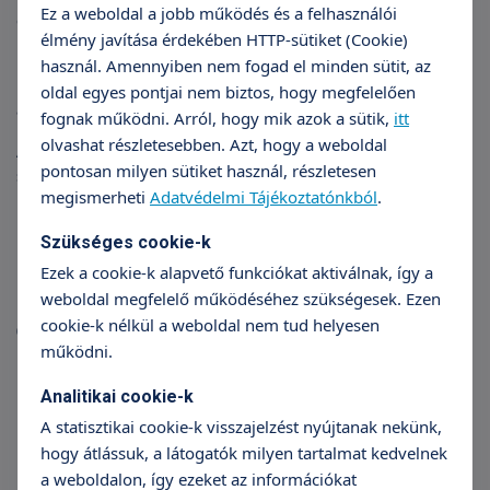
Ez a weboldal a jobb működés és a felhasználói
éjszakáit.
élmény javítása érdekében HTTP-sütiket (Cookie)
Ez a videótanfolyam tökéletes választás, ha egy könnyen
használ. Amennyiben nem fogad el minden sütit, az
követhető, harmonikus altatási rutint szeretnél kialakítani már
oldal egyes pontjai nem biztos, hogy megfelelően
az első hónapoktól.
fognak működni. Arról, hogy mik azok a sütik,
itt
olvashat részletesebben. Azt, hogy a weboldal
A tanfolyam 10 gyakorlatias, közérthető videóból áll, amelyek
pontosan milyen sütiket használ, részletesen
segítenek:
megismerheti
Adatvédelmi Tájékoztatónkból
.
megérteni az újszülöttek alvását,
megalapozni a jó szokásokat,
Szükséges cookie-k
kialakítani egy rugalmas, egyénre szabható napirendet,
Ezek a cookie-k alapvető funkciókat aktiválnak, így a
és megküzdeni a sírós, nyűgös időszakokkal is.
weboldal megfelelő működéséhez szükségesek. Ezen
cookie-k nélkül a weboldal nem tud helyesen
0–4 hónapos babákhoz ajánlott, fokozatos, gyengéd
működni.
módszerrel.
Analitikai cookie-k
Egyedi kedvezménykupon kérhető a szerződéskötéskor.
A statisztikai cookie-k visszajelzést nyújtanak nekünk,
hogy átlássuk, a látogatók milyen tartalmat kedvelnek
a weboldalon, így ezeket az információkat