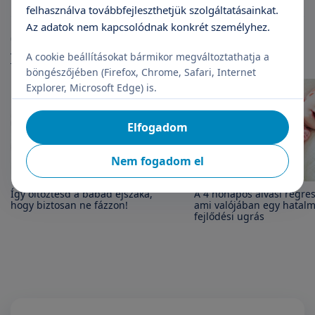
felhasználva továbbfejleszthetjük szolgáltatásainkat.
Az adatok nem kapcsolódnak konkrét személyhez.
Cikkek
További cikkek
A cookie beállításokat bármikor megváltoztathatja a
böngészőjében (Firefox, Chrome, Safari, Internet
Explorer, Microsoft Edge) is.
Elfogadom
Nem fogadom el
Így öltöztesd a babád éjszaka,
A 4 hónapos alvási regres
hogy biztosan ne fázzon!
ami valójában egy hatal
fejlődési ugrás