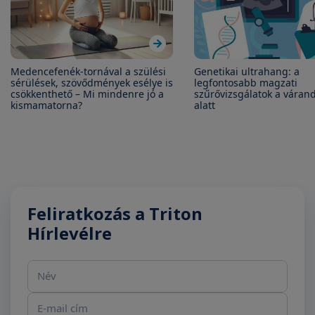
Medencefenék-tornával a szülési
Genetikai ultrahang: a
sérülések, szövődmények esélye is
legfontosabb magzati
csökkenthető – Mi mindenre jó a
szűrővizsgálatok a váran
kismamatorna?
alatt
Feliratkozás a Triton
Hírlevélre
Név
E-mail cím