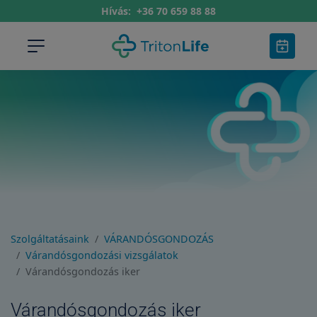
Hívás:
+36 70 659 88 88
Szolgáltatásaink
VÁRANDÓSGONDOZÁS
Várandósgondozási vizsgálatok
Várandósgondozás iker
Várandósgondozás iker