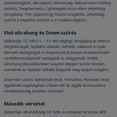
vizeletvizsgálat, vércsoport, ellenanyag, Wassermann (vérbaj-
szűrés), Toxoplasmosis, Cytomegalo vírus elleni védettség
vizsgálata). THS: pajzsmirigy funció vizsgálata. Lehetőség
szerint a hepatitis szűrést is el szoktuk végezni.
Első ultrahang és Down-szűrés
Időpontja: 12. hét (11. – 13. hét végéig). Vizsgáljuk az embrió
életjelenségét, fejlődési ütemét, méretét, valamint a nyaki
bőrredő vastagságát is megmérjük (bizonyos kromoszómális
rendellenességeknél vastagabb az átlagosnál). Kiváló
ultrahang készülékünkkel tulajdon képpen szinte minden
szervének az ilyenkor látható állapotát meg tudjuk vizsgálni.
Down-kór szűrés: kombinált-teszt, PrenaTest, Panorata Teszt
egyikének segítségével a Down-kór és egyéb kromoszóma
rendellenesség kiválóan szűrhető.
Második vérvétel
Időpontja: várandósság 16. hete. A vizsgálat tartalma: AFP,