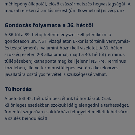
méhlepény állapotát, előző császármetszés hegvastagságát. A
magzati ereken áramlásmérést (ún. flowmetriát) is végzünk.
Gondozás folyamata a 36. héttől
A 36-tól a 39. hétig hetente egyszer kell jelentkezni a
gondozáson ún. NST vizsgálaton Ekkor is történik vérnyomás-
és testsúlymérés, valamint hozni kell vizeletet. A 39. héten
szükség esetén 2-3 alkalommal, majd a 40. héttől (terminus
túllépéseben) kétnaponta meg kell jelenni NST-re. Terminus
közelében, illetve terminustúllépés esetén a kezelőorvos
javallatára osztályos felvétel is szükségessé válhat.
Túlhordás
A betöltött 42. hét után beszélünk túlhordásról. Csak
különleges esetlekben szoktuk idáig elengedni a terhességet.
Innentől szigorúan csak kórházi felügyelet mellett lehet várni
a szülés beindulását!