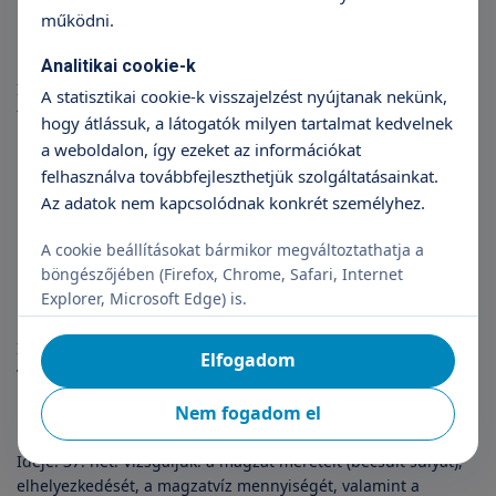
következtetni a szénhidrát anyagcserére.
működni.
Harmadik ultrahang vizsgálat
Analitikai cookie-k
Ideje: 29-32. hét. Vizsgáljuk: elsősorban a magzat méreteit,
A statisztikai cookie-k visszajelzést nyújtanak nekünk,
fejlődési ütemét, helyzetét, a méhlepény érettségét és a
hogy átlássuk, a látogatók milyen tartalmat kedvelnek
magzatvíz mennyiségét. Az anatómiai eltérések vizsgálatára
a weboldalon, így ezeket az információkat
ilyenkor már kisebb hangsúlyt fektetünk, hiszen a genetikai
felhasználva továbbfejleszthetjük szolgáltatásainkat.
ultrahang idején a magzat mérete ideálisabb a fejlődési
Az adatok nem kapcsolódnak konkrét személyhez.
rendellenességek szűrésére és ekkor már lényegi eltérés
nincs a 2 hónappal korábbihoz képest. Ilyenkor szoktak a
A cookie beállításokat bármikor megváltoztathatja a
legszebb 3 és 4 dimenziós felvételek készülni.
böngészőjében (Firefox, Chrome, Safari, Internet
Explorer, Microsoft Edge) is.
Negyedik vérvétel
Ideje: 36. hét. A vizsgálat részeit kérezik: vérkép, vizelet,
Elfogadom
vércukor, máj- és vesefunkciók, véralvadás, ellenanyagszűrés.
Nem fogadom el
Negyedik ultrahang vizsgálat
Ideje: 37. hét. Vizsgáljuk: a magzat méreteit (becsült súlyát),
elhelyezkedését, a magzatvíz mennyiségét, valamint a