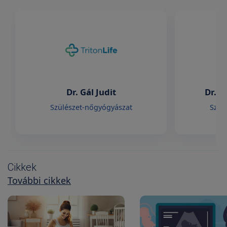
Dr. Gál Judit
Dr. H
Szülészet-nőgyógyászat
Szül
Cikkek
További cikkek