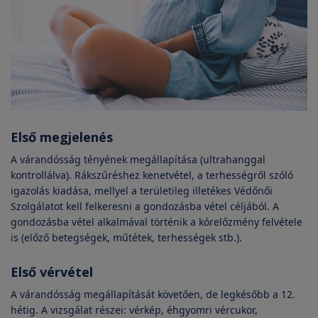
Első megjelenés
A várandósság tényének megállapítása (ultrahanggal
kontrollálva). Rákszűréshez kenetvétel, a terhességről szóló
igazolás kiadása, mellyel a területileg illetékes Védőnői
Szolgálatot kell felkeresni a gondozásba vétel céljából. A
gondozásba vétel alkalmával történik a kórelőzmény felvétele
is (előző betegségek, műtétek, terhességek stb.).
Első vérvétel
A várandósság megállapítását követően, de legkésőbb a 12.
hétig. A vizsgálat részei: vérkép, éhgyomri vércukor,