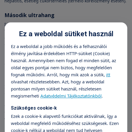
hepatitis, esetleg cukorterhelés (terhelő kórelőzmény esetén).
Második ultrahang
Időpontja: várandósság 18-22. hete között. Ezt szokták az ún.
“genetikai ultrahang” vizsgálatnak nevezni. A vizsgálat során
Ez a weboldal sütiket használ
a fejlődés ütemét, a magzati méreteket vizsgáljuk. Keressük
az anatómiai rendellenességeket, fejlődési
Ez a weboldal a jobb működés és a felhasználói
rendellenességeket, a méhlepény helyzetét, a magzatvíz
élmény javítása érdekében HTTP-sütiket (Cookie)
mennyiségét. Ebben a korban már 100%-ban megállapítható
használ. Amennyiben nem fogad el minden sütit, az
a magzat neme.
oldal egyes pontjai nem biztos, hogy megfelelően
fognak működni. Arról, hogy mik azok a sütik,
itt
Harmadik vérvétel
olvashat részletesebben. Azt, hogy a weboldal
Időpontja: a váradósság 24. hete. A vizsgálat tartalma: vérkép
pontosan milyen sütiket használ, részletesen
ellenőrzés, máj- és vesefunkció, Rh-ellenanyag szűrés (csak
megismerheti
Adatvédelmi Tájékoztatónkból
.
Rh negatív anyáknál), terheléses vércukor vizsgálat (OGTT). A
terheléses vércukor vizsgálat nagyon fontos, a látens
Szükséges cookie-k
terhességi cukorbetegséget szűrjük vele. Egy éhgyomri
Ezek a cookie-k alapvető funkciókat aktiválnak, így a
vércukor és 75 gramm cukrot tartalmazó szirup megivása
weboldal megfelelő működéséhez szükségesek. Ezen
utáni két órás vércukor eredmény összehasonlításából tudunk
cookie-k nélkül a weboldal nem tud helyesen