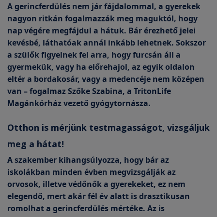
A gerincferdülés nem jár fájdalommal, a gyerekek
nagyon ritkán fogalmazzák meg maguktól, hogy
nap végére megfájdul a hátuk. Bár érezhető jelei
kevésbé, láthatóak annál inkább lehetnek. Sokszor
a szülők figyelnek fel arra, hogy furcsán áll a
gyermekük, vagy ha előrehajol, az egyik oldalon
eltér a bordakosár, vagy a medencéje nem középen
van – fogalmaz Szőke Szabina, a TritonLife
Magánkórház vezető gyógytornásza.
Otthon is mérjünk testmagasságot, vizsgáljuk
meg a hátat!
A szakember kihangsúlyozza, hogy bár az
iskolákban minden évben megvizsgálják az
orvosok, illetve védőnők a gyerekeket, ez nem
elegendő, mert akár fél év alatt is drasztikusan
romolhat a gerincferdülés mértéke. Az is