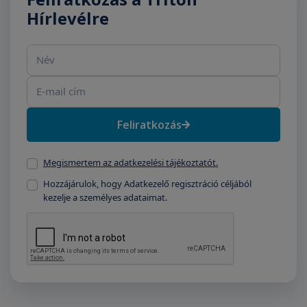
Hírlevélre
Név
E-mail cím
Feliratkozás
Megismertem az adatkezelési tájékoztatót.
Hozzájárulok, hogy Adatkezelő regisztráció céljából
kezelje a személyes adataimat.