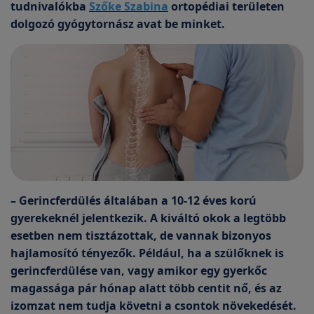
tudnivalókba
Szőke Szabina
ortopédiai területen
dolgozó gyógytornász avat be minket.
– Gerincferdülés általában a 10-12 éves korú
gyerekeknél jelentkezik. A kiváltó okok a legtöbb
esetben nem tisztázottak, de vannak bizonyos
hajlamosító tényezők. Például, ha a szülőknek is
gerincferdülése van, vagy amikor egy gyerkőc
magassága pár hónap alatt több centit nő, és az
izomzat nem tudja követni a csontok növekedését.