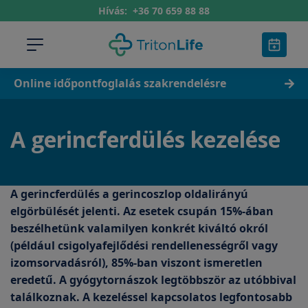
Hívás:
+36 70 659 88 88
Online időpontfoglalás szakrendelésre
A gerincferdülés kezelése
A gerincferdülés a gerincoszlop oldalirányú
elgörbülését jelenti. Az esetek csupán 15%-ában
beszélhetünk valamilyen konkrét kiváltó okról
(például csigolyafejlődési rendellenességről vagy
izomsorvadásról), 85%-ban viszont ismeretlen
eredetű. A gyógytornászok legtöbbször az utóbbival
találkoznak. A kezeléssel kapcsolatos legfontosabb