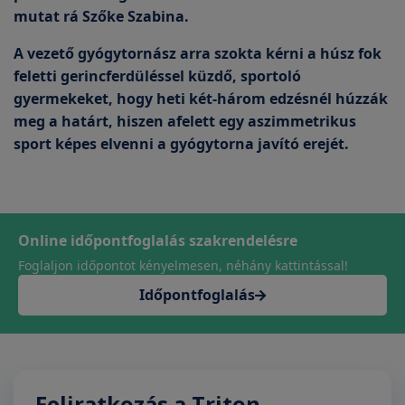
mutat rá Szőke Szabina.
A vezető gyógytornász arra szokta kérni a húsz fok
feletti gerincferdüléssel küzdő, sportoló
gyermekeket, hogy heti két-három edzésnél húzzák
meg a határt, hiszen afelett egy aszimmetrikus
sport képes elvenni a gyógytorna javító erejét.
Online időpontfoglalás szakrendelésre
Foglaljon időpontot kényelmesen, néhány kattintással!
Időpontfoglalás
Feliratkozás a Triton