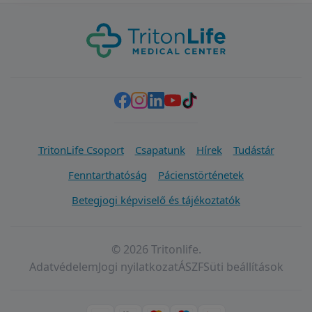
TritonLife Csoport
Csapatunk
Hírek
Tudástár
Fenntarthatóság
Pácienstörténetek
Betegjogi képviselő és tájékoztatók
© 2026 Tritonlife.
Adatvédelem
Jogi nyilatkozat
ÁSZF
Süti beállítások