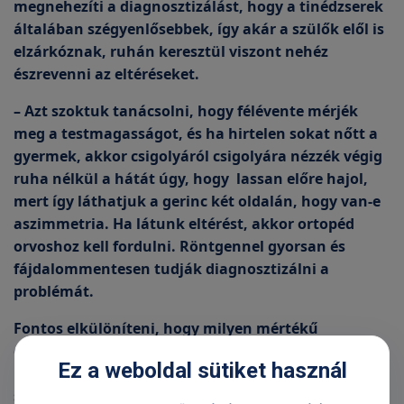
megnehezíti a diagnosztizálást, hogy a tinédzserek
általában szégyenlősebbek, így akár a szülők elől is
elzárkóznak, ruhán keresztül viszont nehéz
észrevenni az eltéréseket.
– Azt szoktuk tanácsolni, hogy félévente mérjék
meg a testmagasságot, és ha hirtelen sokat nőtt a
gyermek, akkor csigolyáról csigolyára nézzék végig
ruha nélkül a hátát úgy, hogy lassan előre hajol,
mert így láthatjuk a gerinc két oldalán, hogy van-e
aszimmetria. Ha látunk eltérést, akkor ortopéd
orvoshoz kell fordulni. Röntgennel gyorsan és
fájdalommentesen tudják diagnosztizálni a
problémát.
Fontos elkülöníteni, hogy milyen mértékű
gerincferdülésről beszélünk. A röntgennel
Ez a weboldal sütiket használ
kimérhető fokérték esetén: 20 fok alatt van
speciális gyógytorna, 20 fok felett viszont – a