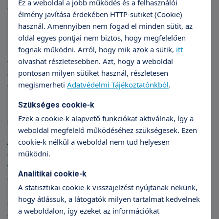
Ez a weboldal a jobb működés és a felhasználói
gyógytorna mellett – fűzőviselés is kiegészíti a
élmény javítása érdekében HTTP-sütiket (Cookie)
kezelést.
használ. Amennyiben nem fogad el minden sütit, az
oldal egyes pontjai nem biztos, hogy megfelelően
Schroth-módszer
fognak működni. Arról, hogy mik azok a sütik,
itt
– A leghatékonyabban egy német terápiával, a
olvashat részletesebben. Azt, hogy a weboldal
Schroth-módszerrel tudjuk kezelni a
pontosan milyen sütiket használ, részletesen
megismerheti
Adatvédelmi Tájékoztatónkból
.
gerincferdülést. Ennek az a lényege, hogy egy
maximálisan kikorrigált helyzetben erősítjük az
Szükséges cookie-k
izmokat, így a különböző aszimmetriákat az izmok
Ezek a cookie-k alapvető funkciókat aktiválnak, így a
segítségével húzzuk vissza a normál helyzetbe.
weboldal megfelelő működéséhez szükségesek. Ezen
A lányoknál 16-18 éves kor körül zárul le a
cookie-k nélkül a weboldal nem tud helyesen
működni.
csontosodás, a fiúknál pedig 18-20 éves kor körül
történik mindez. Egészen a csontosodás lezárultáig
Analitikai cookie-k
gyógytornázni kell, hiszen addig van lehetőségünk
A statisztikai cookie-k visszajelzést nyújtanak nekünk,
nagyobb mértékben javítani a gerincferdülést. A cél
hogy átlássuk, a látogatók milyen tartalmat kedvelnek
az, hogy ezt az életkort minél jobb eredménnyel
a weboldalon, így ezeket az információkat
érjék el a fiatalok. Így felnőtt korban is kisebb