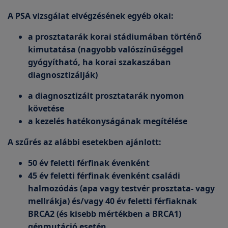
A PSA vizsgálat elvégzésének egyéb okai:
a prosztatarák korai stádiumában történő
kimutatása (nagyobb valószínűséggel
gyógyítható, ha korai szakaszában
diagnosztizálják)
a diagnosztizált prosztatarák nyomon
követése
a kezelés hatékonyságának megítélése
A szűrés az alábbi esetekben ajánlott:
50 év feletti férfinak évenként
45 év feletti férfinak évenként családi
halmozódás (apa vagy testvér prosztata- vagy
mellrákja) és/vagy 40 év feletti férfiaknak
BRCA2 (és kisebb mértékben a BRCA1)
génmutáció esetén.