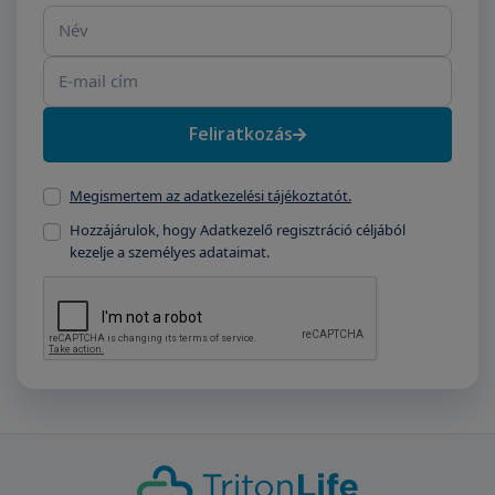
Név
E-mail cím
Feliratkozás
Megismertem az adatkezelési tájékoztatót.
Hozzájárulok, hogy Adatkezelő regisztráció céljából
kezelje a személyes adataimat.