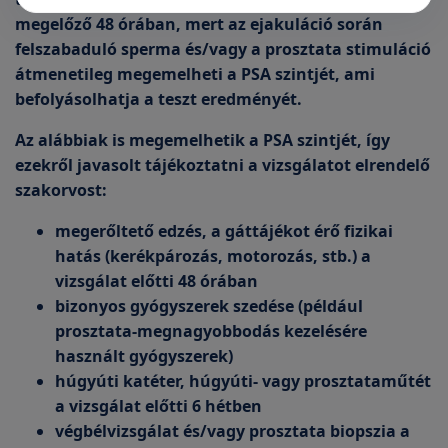
megelőző 48 órában, mert az ejakuláció során
felszabaduló sperma és/vagy a prosztata stimuláció
átmenetileg megemelheti a PSA szintjét, ami
befolyásolhatja a teszt eredményét.
Az alábbiak is megemelhetik a PSA szintjét, így
ezekről javasolt tájékoztatni a vizsgálatot elrendelő
szakorvost:
megerőltető edzés, a gáttájékot érő fizikai
hatás (kerékpározás, motorozás, stb.) a
vizsgálat előtti 48 órában
bizonyos gyógyszerek szedése (például
prosztata-megnagyobbodás kezelésére
használt gyógyszerek)
húgyúti katéter, húgyúti- vagy prosztataműtét
a vizsgálat előtti 6 hétben
végbélvizsgálat és/vagy prosztata biopszia a