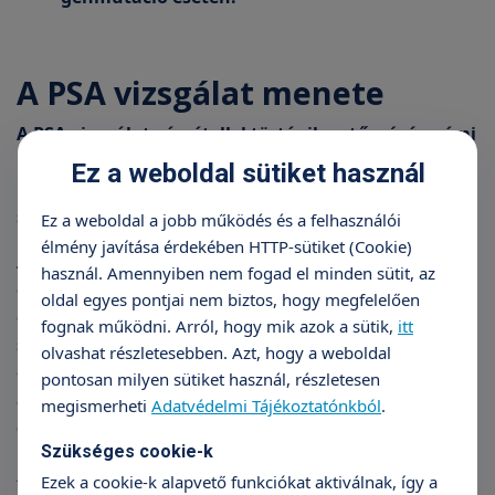
A PSA vizsgálat menete
A PSA vizsgálat vérvétellel történik, a tűszúrás némi
kellemetlenséggel jár. Ezután a vérmintát a
Ez a weboldal sütiket használ
laboratóriumban elemzik, hogy megmérjék a PSA
szintjét.
Ez a weboldal a jobb működés és a felhasználói
élmény javítása érdekében HTTP-sütiket (Cookie)
A PSA normál értéke általánosan 4 ng/ml-ig
használ. Amennyiben nem fogad el minden sütit, az
elfogadott (illetve a normál laboratóriumi
oldal egyes pontjai nem biztos, hogy megfelelően
értékeinek megfelelően). A megemelkedett PSA-
fognak működni. Arról, hogy mik azok a sütik,
itt
szint nem feltétlenül utal prosztatarákra (vannak
olvashat részletesebben. Azt, hogy a weboldal
olyan prosztatadaganatban szenvedő betegek,
pontosan milyen sütiket használ, részletesen
akiknek normális a PSA-szintjük vagy a lelet pozitív,
megismerheti
Adatvédelmi Tájékoztatónkból
.
de a további vizsgálatok nem igazolják a
Szükséges cookie-k
prosztatarák jelenlétét), valamint különböző
Ezek a cookie-k alapvető funkciókat aktiválnak, így a
tényezők (például idősebb életkor, a prosztata