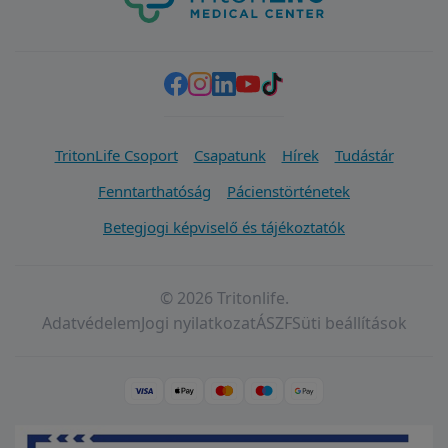
TritonLife Csoport
Csapatunk
Hírek
Tudástár
Fenntarthatóság
Pácienstörténetek
Betegjogi képviselő és tájékoztatók
© 2026 Tritonlife.
Adatvédelem
Jogi nyilatkozat
ÁSZF
Süti beállítások