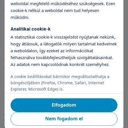
weboldal megfelelő működéséhez szükségesek. Ezen
megnagyobbodása vagy gyulladása, húgyúti
cookie-k nélkül a weboldal nem tud helyesen
fertőzés, diagnosztikai vagy sebészeti
működni.
beavatkozások, bizonyos gyógyszerek, ejakuláció,
kemoterápia, elhízás) is okozhatják a PSA szint
Analitikai cookie-k
ingadozását, ezért kizárólag a PSA vizsgálat
A statisztikai cookie-k visszajelzést nyújtanak nekünk,
eredménye önmagában nem „bizonyítja” a
hogy átlássuk, a látogatók milyen tartalmat kedvelnek
prosztatarákot, viszont az első diagnosztikai lépés
a weboldalon, így ezeket az információkat
annak eldöntésében, hogy szükség van-e további
felhasználva továbbfejleszthetjük szolgáltatásainkat.
vizsgálatokra (végbélen keresztül történő manuális
Az adatok nem kapcsolódnak konkrét személyhez.
vizsgálat, ultrahang vizsgálat, szövettani vizsgálat).
A cookie beállításokat bármikor megváltoztathatja a
böngészőjében (Firefox, Chrome, Safari, Internet
Explorer, Microsoft Edge) is.
Mire figyeljünk a vizsgálat
előtt
Elfogadom
A PSA vizsgálat előtt nem szükséges az étel-és
Nem fogadom el
folyadékfogyasztási korlátozás. A szexuális
tevékenységet azonban kerülni kell a vizsgálatot