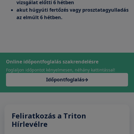
vizsgálat előtti 6 hétben
akut húgyúti fertőzés vagy prosztatagyulladás
az elmúlt 6 hétben.
Online időpontfoglalás szakrendelésre
Foglaljon időpontot kényelmesen, néhány kattintással!
Időpontfoglalás
Feliratkozás a Triton
Hírlevélre