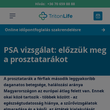
Hívás:
+36 70 659 88 88
Online időpontfoglalás szakrendelésre
PSA vizsgálat: előzzük meg
a prosztatarákot
A prosztatarák a férfiak második leggyakoribb
daganatos betegsége, halálozási aránya
Magyarországon az európai átlag felett van. Ennek
okai közé tartozik - többek között - az
egészségtudatosság hiánya, a szűrővizsgálatok
elmaradása és a késői, az áttétek kialakulását