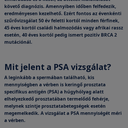
követő diagnózis. Amennyiben időben felfedezik,
eredményesen kezelhető. Ezért fontos az évenkénti
szűrővizsgálat 50 év feletti kortól minden férfinek,
45 éves kortól családi halmozódás vagy afrikai rassz
esetén, 40 éves kortól pedig ismert pozitív BRCA 2
mutációnál.
Mit jelent a PSA vizsgálat?
A leginkább a spermában található, kis
mennyiségben a vérben is keringő prosztata
specifikus antigén (PSA) a húgyhólyag alatt
elhelyezkedő prosztatában termelődő fehérje,
melynek szintje prosztatabetegségek esetén
megemelkedik. A vizsgálat a PSA mennyiségét méri
a vérben.