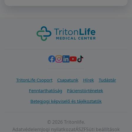
TritonLife Csoport
Csapatunk
Hírek
Tudástár
Fenntarthatóság
Pácienstörténetek
Betegjogi képviselő és tájékoztatók
© 2026 Tritonlife.
Adatvédelem
Jogi nyilatkozat
ÁSZF
Süti beállítások