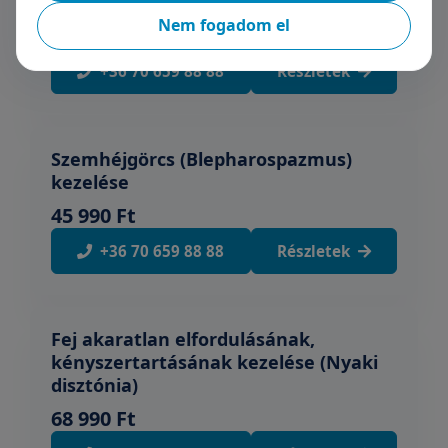
Tenyér izzadás botox kezelése
Nem fogadom el
82 000 Ft
+36 70 659 88 88
Részletek
Szemhéjgörcs (Blepharospazmus)
kezelése
45 990 Ft
+36 70 659 88 88
Részletek
Fej akaratlan elfordulásának,
kényszertartásának kezelése (Nyaki
disztónia)
68 990 Ft