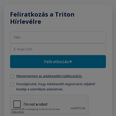
Feliratkozás a Triton
Hírlevélre
Név
E-mail cím
Feliratkozás
Megismertem az adatkezelési tájékoztatót.
Hozzájárulok, hogy Adatkezelő regisztráció céljából
kezelje a személyes adataimat.