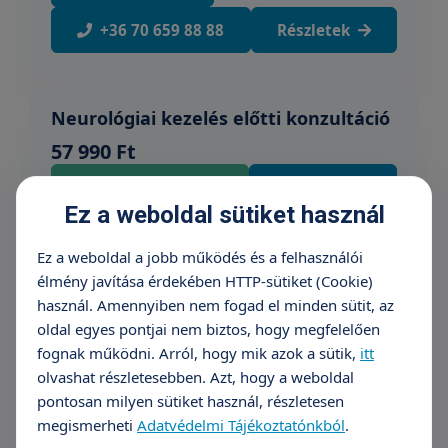
+36 70 659 88 88
Részletek
Neurológiai kezelés előtti konzultáció
57 990 Ft
Időpontfoglalás
Részletek
Ez a weboldal sütiket használ
Ez a weboldal a jobb működés és a felhasználói
Krónikus migrén kezelése
élmény javítása érdekében HTTP-sütiket (Cookie)
Fontos tudnivaló: A feltüntetett ár a szakorvosi
használ. Amennyiben nem fogad el minden sütit, az
oldal egyes pontjai nem biztos, hogy megfelelően
vizsgálatra vonatkozik. A végösszeg a
fognak működni. Arról, hogy mik azok a sütik,
itt
beavatkozáshoz szükséges Botox mennyiségétől
olvashat részletesebben. Azt, hogy a weboldal
függően, az alkalmazott egységek alapján kerül
pontosan milyen sütiket használ, részletesen
m...
Tovább olvasom
megismerheti
Adatvédelmi Tájékoztatónkból
.
91 990 Ft