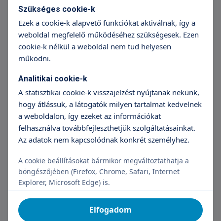
Szükséges cookie-k
+36 70 659 88 88
Részletek
Ezek a cookie-k alapvető funkciókat aktiválnak, így a
weboldal megfelelő működéséhez szükségesek. Ezen
cookie-k nélkül a weboldal nem tud helyesen
Homlokráncok kezelése
működni.
68 990 Ft
Analitikai cookie-k
+36 70 659 88 88
Részletek
A statisztikai cookie-k visszajelzést nyújtanak nekünk,
hogy átlássuk, a látogatók milyen tartalmat kedvelnek
a weboldalon, így ezeket az információkat
felhasználva továbbfejleszthetjük szolgáltatásainkat.
Orr feletti függőleges homlokránc
Az adatok nem kapcsolódnak konkrét személyhez.
kezelése (Glabella)
45 990 Ft
A cookie beállításokat bármikor megváltoztathatja a
böngészőjében (Firefox, Chrome, Safari, Internet
+36 70 659 88 88
Részletek
Explorer, Microsoft Edge) is.
Elfogadom