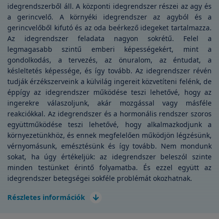
idegrendszerből áll. A központi idegrendszer részei az agy és
a gerincvelő. A környéki idegrendszer az agyból és a
gerincvelőből kifutó és az oda beérkező idegeket tartalmazza.
Az idegrendszer feladata nagyon sokrétű. Felel a
legmagasabb szintű emberi képességekért, mint a
gondolkodás, a tervezés, az önuralom, az éntudat, a
késleltetés képessége, és így tovább. Az idegrendszer révén
tudják érzékszerveink a külvilág ingereit közvetíteni felénk, de
éppígy az idegrendszer működése teszi lehetővé, hogy az
ingerekre válaszoljunk, akár mozgással vagy másféle
reakciókkal. Az idegrendszer és a hormonális rendszer szoros
együttműködése teszi lehetővé, hogy alkalmazkodjunk a
környezetünkhöz, és ennek megfelelően működjön légzésünk,
vérnyomásunk, emésztésünk és így tovább. Nem mondunk
sokat, ha úgy értékeljük: az idegrendszer beleszól szinte
minden testünket érintő folyamatba. És ezzel együtt az
idegrendszer betegségei sokféle problémát okozhatnak.
Részletes információk