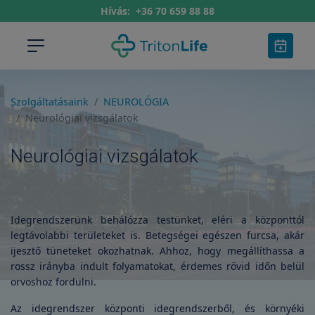
Hívás:
+36 70 659 88 88
Szolgáltatásaink
NEUROLÓGIA
Neurológiai vizsgálatok
Neurológiai vizsgálatok
Idegrendszerünk behálózza testünket, eléri a központtól
legtávolabbi területeket is. Betegségei egészen furcsa, akár
ijesztő tüneteket okozhatnak. Ahhoz, hogy megállíthassa a
rossz irányba indult folyamatokat, érdemes rövid időn belül
orvoshoz fordulni.
Az idegrendszer központi idegrendszerből, és környéki