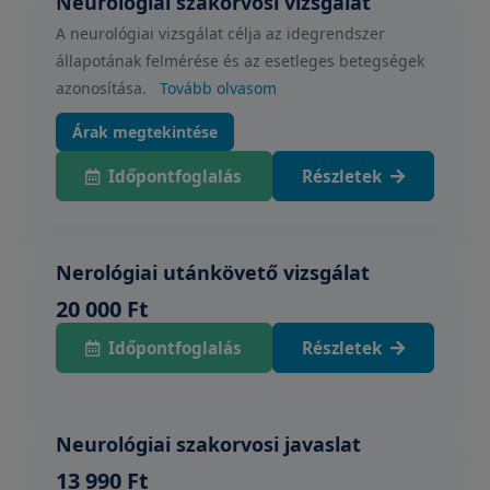
Neurológiai szakorvosi vizsgálat
A neurológiai vizsgálat célja az idegrendszer
állapotának felmérése és az esetleges betegségek
azonosítása.
Tovább olvasom
Árak megtekintése
Időpontfoglalás
Részletek
Nerológiai utánkövető vizsgálat
20 000 Ft
Időpontfoglalás
Részletek
Neurológiai szakorvosi javaslat
13 990 Ft