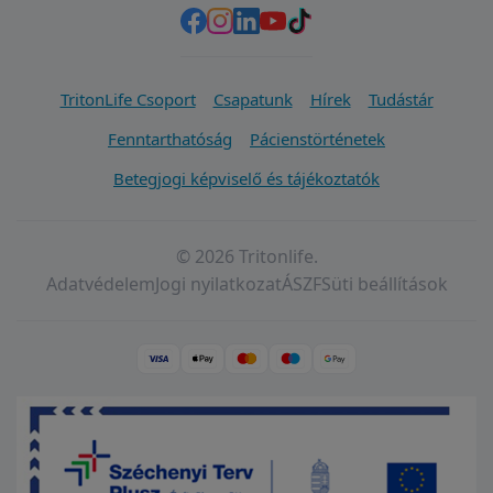
TritonLife Csoport
Csapatunk
Hírek
Tudástár
Fenntarthatóság
Pácienstörténetek
Betegjogi képviselő és tájékoztatók
© 2026 Tritonlife.
Adatvédelem
Jogi nyilatkozat
ÁSZF
Süti beállítások