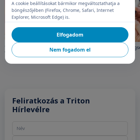
A cookie beállításokat bármikor megváltoztathatja a
böngészőjében (Firefox, Chrome, Safari, Internet
Explorer, Microsoft Edge) is.
Elfogadom
Terhességi cukorbetegség: a
A diabétesz (cukorbetegs
Nem fogadom el
várandósok 7-8%-a érintett
rizikóelemzés
Feliratkozás a Triton
Hírlevélre
Név
E-mail cím