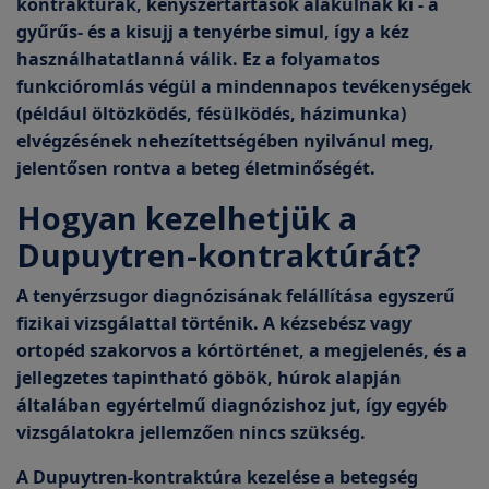
kontraktúrák, kényszertartások alakulnak ki
- a
gyűrűs- és a kisujj a tenyérbe simul, így a kéz
használhatatlanná válik. Ez a folyamatos
funkcióromlás végül a mindennapos tevékenységek
(például öltözködés, fésülködés, házimunka)
elvégzésének nehezítettségében nyilvánul meg,
jelentősen rontva a beteg életminőségét.
Hogyan kezelhetjük a
Dupuytren-kontraktúrát?
A tenyérzsugor diagnózisának felállítása egyszerű
fizikai vizsgálattal történik. A kézsebész vagy
ortopéd szakorvos a kórtörténet, a megjelenés, és a
jellegzetes tapintható göbök, húrok
alapján
általában egyértelmű diagnózishoz jut, így egyéb
vizsgálatokra jellemzően nincs szükség.
A Dupuytren-kontraktúra kezelése a betegség