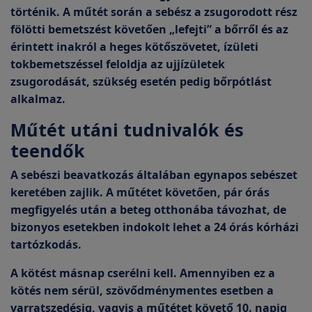
történik. A műtét során a sebész a zsugorodott rész
fölötti bemetszést követően
„lefejti” a bőrről és az
érintett inakról a heges kötőszövetet
, ízületi
tokbemetszéssel feloldja az ujjízületek
zsugorodását, szükség esetén pedig bőrpótlást
alkalmaz.
Műtét utáni tudnivalók és
teendők
A sebészi beavatkozás általában
egynapos sebészet
keretében zajlik
. A műtétet követően, pár órás
megfigyelés után a beteg otthonába távozhat, de
bizonyos esetekben indokolt lehet a 24 órás kórházi
tartózkodás.
A kötést másnap cserélni kell. Amennyiben ez a
kötés nem sérül, szövődménymentes esetben a
varratszedésig, vagyis a műtétet követő 10. napig