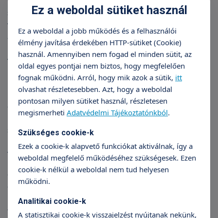
betegség stádiuma. A tenyérzsugor korai
Ez a weboldal sütiket használ
szakaszában a kéz funkciói szinte maradéktalanul
visszaállíthatók, jelentősebb hegesedés esetén
Ez a weboldal a jobb működés és a felhasználói
azonban nagyobb a funkcióvesztés kockázata.
élmény javítása érdekében HTTP-sütiket (Cookie)
használ. Amennyiben nem fogad el minden sütit, az
A
húrmetszés
(aponeurotomia)
során a bőr alatti
oldal egyes pontjai nem biztos, hogy megfelelően
húrt több szinten átvágják, ezáltal az ujjak
fognak működni. Arról, hogy mik azok a sütik,
itt
mozgathatósága jelentősen javul
. A beavatkozás
olvashat részletesebben. Azt, hogy a weboldal
hátránya, hogy a feldarabolt húr továbbra is a bőr
pontosan milyen sütiket használ, részletesen
alatt marad, és a betegség kiújulásának a
megismerheti
Adatvédelmi Tájékoztatónkból
.
kockázata a műtét utáni 5 évben akár 50-60
százalékos is lehet.
Szükséges cookie-k
Ezek a cookie-k alapvető funkciókat aktiválnak, így a
A második leggyakoribb, plasztikai sebészeti
weboldal megfelelő működéséhez szükségesek. Ezen
megoldás, hogy
a tenyér bőre alatta lévő húrokat
cookie-k nélkül a weboldal nem tud helyesen
eltávolítják
. Ez a beavatkozás a betegség
működni.
előrehaladottabb stádiumában, amikor az ujjak
már behajlítottak, nehezen kivitelezhető, mert a
Analitikai cookie-k
tenyér és az ujjak bőre a kontraktúra miatt idővel
A statisztikai cookie-k visszajelzést nyújtanak nekünk,