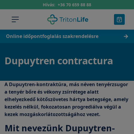
Hívás:
+36 70 659 88 88
Online időpontfoglalás szakrendelésre
Dupuytren contractura
A Dupuytren-kontraktúra, más néven tenyérzsugor
a tenyér bőre és vékony zsírrétege alatt
elhelyezkedő kötőszövetes hártya betegsége, amely
kezelés nélkül, fokozatosan progrediálva végül a
kezek mozgáskorlátozottságához vezet.
Mit nevezünk Dupuytren-