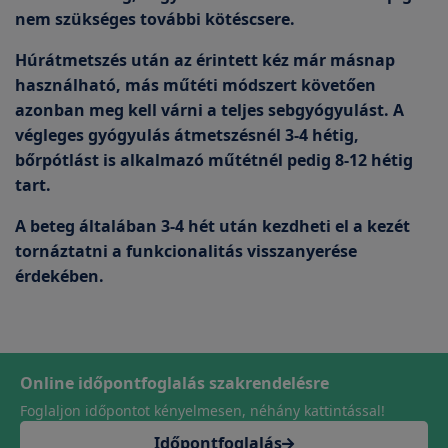
nem szükséges további kötéscsere.
Húrátmetszés után az érintett kéz már másnap
használható
, más műtéti módszert követően
azonban meg kell várni a teljes sebgyógyulást. A
végleges gyógyulás átmetszésnél 3-4 hétig,
bőrpótlást is alkalmazó műtétnél pedig 8-12 hétig
tart.
A beteg általában 3-4 hét után kezdheti el a kezét
tornáztatni a funkcionalitás visszanyerése
érdekében.
Online időpontfoglalás szakrendelésre
Foglaljon időpontot kényelmesen, néhány kattintással!
Időpontfoglalás