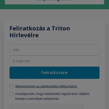
Feliratkozás a Triton
Hírlevélre
Név
E-mail cím
Feliratkozás
Megismertem az adatkezelési tájékoztatót.
Hozzájárulok, hogy Adatkezelő regisztráció céljából
kezelje a személyes adataimat.