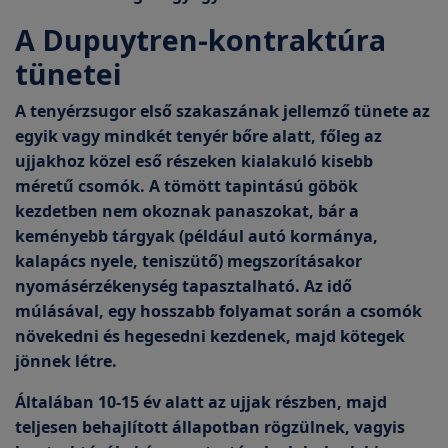
A Dupuytren-kontraktúra
tünetei
A tenyérzsugor első szakaszának jellemző tünete
az
egyik vagy mindkét tenyér bőre alatt, főleg az
ujjakhoz közel eső részeken kialakuló kisebb
méretű csomók.
A tömött tapintású göbök
kezdetben nem okoznak panaszokat, bár a
keményebb tárgyak (például autó kormánya,
kalapács nyele, teniszütő) megszorításakor
nyomásérzékenység tapasztalható. Az idő
múlásával, egy hosszabb folyamat során a csomók
növekedni és hegesedni kezdenek, majd kötegek
jönnek létre.
Általában 10-15 év alatt az ujjak részben, majd
teljesen behajlított állapotban rögzülnek, vagyis