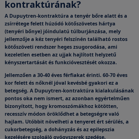
kontraktúrának?
A Dupuytren-kontraktúra a tenyér bőre alatt és a
zsírrétege felett húzódó kötőszövetes hártya
(tenyéri bőnye) jóindulatú túlburjánzása, mely
jellemzője a kéz tenyéri felszínén található rostos
kötőszöveti rendszer heges zsugorodása, ami
kezeletlen esetben az ujjak hajlított helyzetű
kényszertartását és funkcióvesztését okozza.
Jellemzően a 30-40 éves férfiakat érinti. 60-70 éves
kor felett és nőknél jóval kevésbé gyakori ez a
betegség. A Dupuytren-kontraktúra kialakulásának
pontos oka nem ismert, az azonban egyértelműen
bizonyított, hogy
kromoszómákhoz kötötten,
recesszív módon öröklődhet a betegségre való
hajlam
. Utóbbit növelheti a tenyeret ért sérülés, a
cukorbetegség, a dohányzás és az epilepszia
kezelésére szolgáló gyógyszerek szedése.