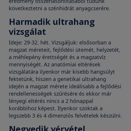
eredmény összehasonlításából tudunk
következtetni a szénhidrát anyagcserére.
Harmadik ultrahang
vizsgálat
Ideje: 29-32. hét. Vizsgáljuk: elsősorban a
magzat méreteit, fejlődési ütemét, helyzetét,
a méhlepény érettségét és a magzatvíz
mennyiségét. Az anatómiai eltérések
vizsgálatára ilyenkor már kisebb hangsúlyt
fektetünk, hiszen a genetikai ultrahang
idején a magzat mérete ideálisabb a fejlődési
rendellenességek szűrésére és ekkor már
lényegi eltérés nincs a 2 hónappal
korábbihoz képest. Ilyenkor szoktak a
legszebb 3 és 4 dimenziós felvételek készülni.
Negyedik vérvétel