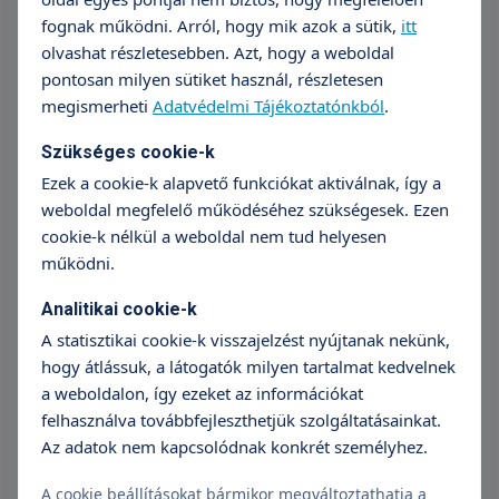
A terhesség megállapítását követően, de
fognak működni. Arról, hogy mik azok a sütik,
itt
legkésőbb a 12. hétig. A vizsgálat részei:
olvashat részletesebben. Azt, hogy a weboldal
vérkép, éhgyomri vércukor, vizeletvizsgálat,
pontosan milyen sütiket használ, részletesen
vércsoport, ellenanyag, Wassermann (vérbaj-
megismerheti
Adatvédelmi Tájékoztatónkból
.
szűrés), Toxoplasmosis, Cytomegalo vírus
Szükséges cookie-k
elleni védettség vizsgálata). THS: pajzsmirigy
funció vizsgálata. Lehetőség szerint a
Ezek a cookie-k alapvető funkciókat aktiválnak, így a
weboldal megfelelő működéséhez szükségesek. Ezen
hepatitis szűrést is el szoktuk végezni.
cookie-k nélkül a weboldal nem tud helyesen
Első ultrahang és Down-
működni.
szűrés
Analitikai cookie-k
A statisztikai cookie-k visszajelzést nyújtanak nekünk,
Időpontja: 12. hét (11. – 13. hét végéig).
hogy átlássuk, a látogatók milyen tartalmat kedvelnek
Vizsgáljuk az embrió életjelenségét, fejlődési
a weboldalon, így ezeket az információkat
ütemét, méretét, valamint a nyaki bőrredő
felhasználva továbbfejleszthetjük szolgáltatásainkat.
vastagságát is megmérjük (bizonyos
Az adatok nem kapcsolódnak konkrét személyhez.
kromoszómális rendellenességeknél
vastagabb az átlagosnál). Kiváló ultrahang
A cookie beállításokat bármikor megváltoztathatja a