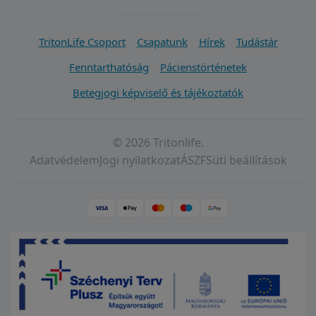
TritonLife Csoport
Csapatunk
Hírek
Tudástár
Fenntarthatóság
Pácienstörténetek
Betegjogi képviselő és tájékoztatók
© 2026 Tritonlife.
Adatvédelem
Jogi nyilatkozat
ÁSZF
Süti beállítások