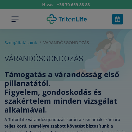
Hívás:
+36 70 659 88 88
Szolgáltatásaink
VÁRANDÓSGONDOZÁS
VÁRANDÓSGONDOZÁS
Támogatás a várandósság első
pillanatától.
Figyelem, gondoskodás és
szakértelem minden vizsgálat
alkalmával.
A TritonLife várandósgondozás során a kismamák számára
teljes körű, személyre szabott követést biztosítunk a