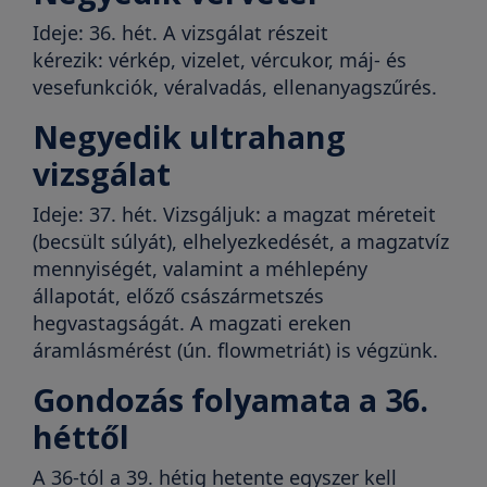
Ideje: 36. hét. A vizsgálat részeit
kérezik: vérkép, vizelet, vércukor, máj- és
vesefunkciók, véralvadás, ellenanyagszűrés.
Negyedik ultrahang
vizsgálat
Ideje: 37. hét. Vizsgáljuk: a magzat méreteit
(becsült súlyát), elhelyezkedését, a magzatvíz
mennyiségét, valamint a méhlepény
állapotát, előző császármetszés
hegvastagságát. A magzati ereken
áramlásmérést (ún. flowmetriát) is végzünk.
Gondozás folyamata a 36.
héttől
A 36-tól a 39. hétig hetente egyszer kell