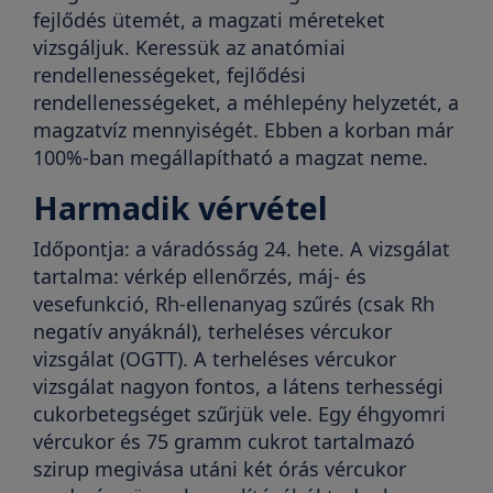
fejlődés ütemét, a magzati méreteket
vizsgáljuk. Keressük az anatómiai
rendellenességeket, fejlődési
rendellenességeket, a méhlepény helyzetét, a
magzatvíz mennyiségét. Ebben a korban már
100%-ban megállapítható a magzat neme.
Harmadik vérvétel
Időpontja: a váradósság 24. hete. A vizsgálat
tartalma: vérkép ellenőrzés, máj- és
vesefunkció, Rh-ellenanyag szűrés (csak Rh
negatív anyáknál), terheléses vércukor
vizsgálat (OGTT). A terheléses vércukor
vizsgálat nagyon fontos, a látens terhességi
cukorbetegséget szűrjük vele. Egy éhgyomri
vércukor és 75 gramm cukrot tartalmazó
szirup megivása utáni két órás vércukor