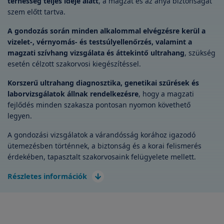
terhesség teljes ideje alatt
, a magzat és az anya biztonságát
szem előtt tartva.
A gondozás során minden alkalommal elvégzésre kerül a
vizelet-, vérnyomás- és testsúlyellenőrzés, valamint a
magzati szívhang vizsgálata és áttekintő ultrahang
, szükség
esetén célzott szakorvosi kiegészítéssel.
Korszerű ultrahang diagnosztika, genetikai szűrések és
laborvizsgálatok állnak rendelkezésre
, hogy a magzati
fejlődés minden szakasza pontosan nyomon követhető
legyen.
A gondozási vizsgálatok a várandósság korához igazodó
ütemezésben történnek, a biztonság és a korai felismerés
érdekében, tapasztalt szakorvosaink felügyelete mellett.
Részletes információk