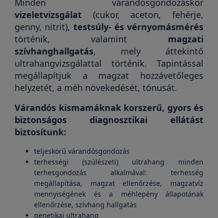
Minden várandósgondozáskor
vizeletvizsgálat
(cukor, aceton, fehérje,
genny, nitrit),
testsúly- és vérnyomásmérés
történik, valamint
magzati
szívhanghallgatás
, mely áttekintő
ultrahangvizsgálattal történik. Tapintással
megállapítjuk a magzat hozzávetőleges
helyzetét, a méh növekedését, tónusát.
Várandós kismamáknak korszerű, gyors és
biztonságos diagnosztikai ellátást
biztosítunk:
teljeskörű várandósgondozás
terhességi (szülészeti) ultrahang minden
terhesgondozás alkalmával: terhesség
megállapítása, magzat ellenőrzése, magzatvíz
mennyiségének és a méhlepény állapotának
ellenőrzése, szívhang hallgatás
genetikai ultrahang