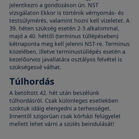
jelentkezni a gondozáson ún. NST
vizsgálaton Ekkor is történik vérnyomás- és
testsúlymérés, valamint hozni kell vizeletet. A
39. héten szükség esetén 2-3 alkalommal,
majd a 40. héttől (terminus túllépéseben)
kétnaponta meg kell jelenni NST-re. Terminus
közelében, illetve terminustúllépés esetén a
kezelőorvos javallatára osztályos felvétel is
szükségessé válhat.
Túlhordás
A betöltött 42. hét után beszélünk
túlhordásról. Csak különleges esetlekben
szoktuk idáig elengedni a terhességet.
Innentől szigorúan csak kórházi felügyelet
mellett lehet várni a szülés beindulását!