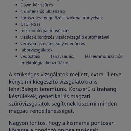
Down-kór szűrés
4 dimenziós ultrahang
koraszülés megelőzési szakmai irányelvek
CTG (NST)
mikrobiológiai tenyésztés
vizelet ellenőrzés vizeletvizsgáló automatával
vérnyomás és testsúly ellenőrzés
laborvizsgálatok
védőoltási tanácsadás, fészeimmunizációs
infektológiai konzultáció.
A szükséges vizsgálatok mellett, extra, illetve
kényelmi kiegészítő vizsgálatokra is
lehetőséget teremtünk. Korszerű ultrahang
készülékek, genetikai és magzati
szűrővizsgálatok segítenek kiszűrni minden
magzati rendellenességet.
Nagyon fontos, hogy a kismama pontosan
kövesse a gondozó orvosa tanácsait,