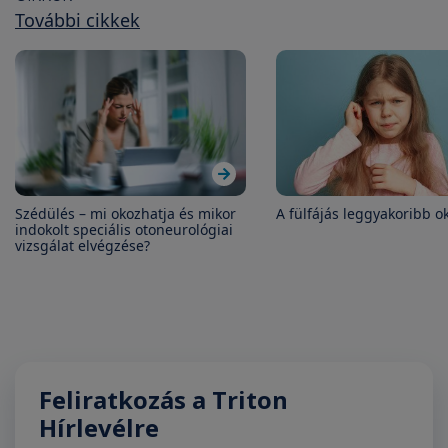
További cikkek
Szédülés – mi okozhatja és mikor
A fülfájás leggyakoribb o
indokolt speciális otoneurológiai
vizsgálat elvégzése?
Feliratkozás a Triton
Hírlevélre