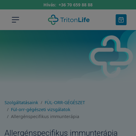
Hívás:
+36 70 659 88 88
Szolgáltatásaink
FÜL-ORR-GÉGÉSZET
Fül-orr-gégészeti vizsgálatok
Allergénspecifikus immunterápia
Allergénspecifikus immunterápia