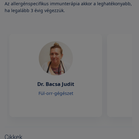
Az allergénspecifikus immunterápia akkor a leghatékonyabb,
ha legalább 3 évig végezzük.
Dr. Bacsa Judit
Dr
Fül-orr-gégészet
F
Cikkek