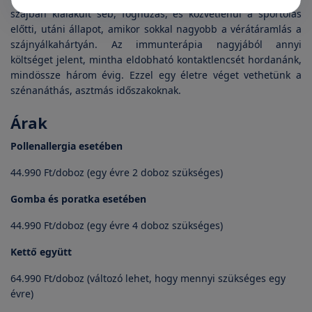
szájban kialakult seb, foghúzás, és közvetlenül a sportolás
előtti, utáni állapot, amikor sokkal nagyobb a vérátáramlás a
szájnyálkahártyán. Az immunterápia nagyjából annyi
költséget jelent, mintha eldobható kontaktlencsét hordanánk,
mindössze három évig. Ezzel egy életre véget vethetünk a
szénanáthás, asztmás időszakoknak.
Árak
Pollenallergia esetében
44.990 Ft/doboz (egy évre 2 doboz szükséges)
Gomba és poratka esetében
44.990 Ft/doboz (egy évre 4 doboz szükséges)
Kettő együtt
64.990 Ft/doboz (változó lehet, hogy mennyi szükséges egy
évre)