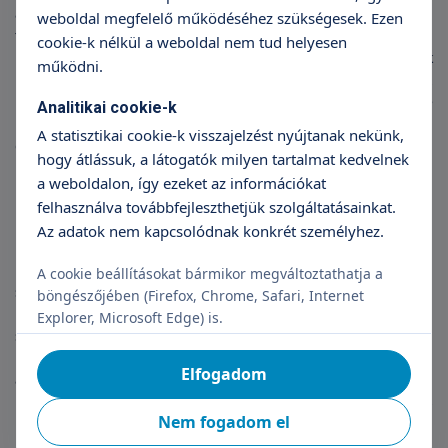
allergiás a beteg. Orvosa részletes allergiavizsgálat, és a
weboldal megfelelő működéséhez szükségesek. Ezen
tünetek megjelenéséről kapott információk alapján állapítja
cookie-k nélkül a weboldal nem tud helyesen
meg, melyik az az egy-két allergén, amire alkalmazni tudják
működni.
majd a terápiát. Az allergén mindig légúti allergiához
kapcsolódhat, táplálékallergia ezzel a módszerrel egyelőre
Analitikai cookie-k
nem gyógyítható. Akár növényi pollen, gomba, akár állati
A statisztikai cookie-k visszajelzést nyújtanak nekünk,
eredetű allergén, a spray könnyen beszerezhető, illetve, ha
hogy átlássuk, a látogatók milyen tartalmat kedvelnek
ritka allergénről van szó, megrendelhető.
a weboldalon, így ezeket az információkat
felhasználva továbbfejleszthetjük szolgáltatásainkat.
Hogyan hat?
Az adatok nem kapcsolódnak konkrét személyhez.
Fontos kiemelni, hogy a nyelv alá befújt allergénoldat nem a
légutakon, hanem az emésztőrendszeren keresztül jut be a
A cookie beállításokat bármikor megváltoztathatja a
szervezetbe, és ez is szerepet játszik abban, hogy más típusú
böngészőjében (Firefox, Chrome, Safari, Internet
immunválaszt vált ki. A „támadó” IgE típusú ellenanyagokkal
Explorer, Microsoft Edge) is.
szemben ilyenkor „toleráló” IgG ellenanyagok képződnek.
Minél tovább alkalmazzuk így az allergének higított oldatát,
Elfogadom
annál erősebbé válik ez a toleráló immunválasz, és annál
kevésbé jelentkeznek az allergiás tünetek. Bizonyos
Nem fogadom el
helyzetekben, amelyek esetén módosul a szer felszívódása,
nem szabad használni a spray-t. Ilyen a lázas állapot, a