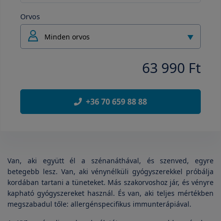
Orvos
Minden orvos
63 990 Ft
+36 70 659 88 88
Van, aki együtt él a szénanáthával, és szenved, egyre
betegebb lesz. Van, aki vénynélküli gyógyszerekkel próbálja
kordában tartani a tüneteket. Más szakorvoshoz jár, és vényre
kapható gyógyszereket használ. És van, aki teljes mértékben
megszabadul tőle: allergénspecifikus immunterápiával.