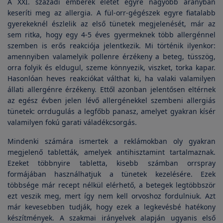
A XXI. századi emberek életét egyre nagyobb arányban
keseríti meg az allergia. A fül-orr-gégészek egyre fiatalabb
gyerekeknél észlelik az első tünetek megjelenését, már az
sem ritka, hogy egy 4-5 éves gyermeknek több allergénnel
szemben is erős reakciója jelentkezik. Mi történik ilyenkor:
amennyiben valamelyik pollenre érzékeny a beteg, tüsszög,
orra folyik és eldugul, szeme könnyezik, viszket, torka kapar.
Hasonlóan heves reakciókat válthat ki, ha valaki valamilyen
állati allergénre érzékeny. Ettől azonban jelentősen eltérnek
az egész évben jelen lévő allergénekkel szembeni allergiás
tünetek: orrdugulás a legfőbb panasz, amelyet gyakran kísér
valamilyen fokú garati váladékcsorgás.
Mindenki számára ismertek a reklámokban oly gyakran
megjelenő tabletták, amelyek antihisztamint tartalmaznak.
Ezeket többnyire tabletta, kisebb számban orrspray
formájában használhatjuk a tünetek kezelésére. Ezek
többsége már recept nélkül elérhető, a betegek legtöbbször
ezt veszik meg, mert így nem kell orvoshoz fordulniuk. Azt
már kevesebben tudják, hogy ezek a legkevésbé hatékony
készítmények. A szakmai irányelvek alapján ugyanis első