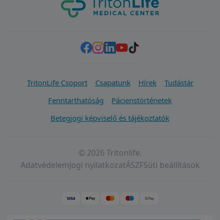
TritonLife Csoport
Csapatunk
Hírek
Tudástár
Fenntarthatóság
Pácienstörténetek
Betegjogi képviselő és tájékoztatók
© 2026 Tritonlife.
Adatvédelem
Jogi nyilatkozat
ÁSZF
Süti beállítások