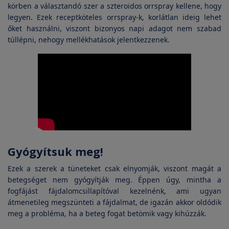
körben a választandó szer a szteroidos orrspray kellene, hogy
legyen. Ezek receptköteles orrspray-k, korlátlan ideig lehet
őket használni, viszont bizonyos napi adagot nem szabad
túllépni, nehogy mellékhatások jelentkezzenek.
Gyógyítsuk meg!
Ezek a szerek a tüneteket csak elnyomják, viszont magát a
betegséget nem gyógyítják meg. Éppen úgy, mintha a
fogfájást fájdalomcsillapítóval kezelnénk, ami ugyan
átmenetileg megszünteti a fájdalmat, de igazán akkor oldódik
meg a probléma, ha a beteg fogat betömik vagy kihúzzák.