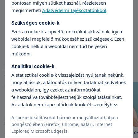
pontosan milyen sütiket használ, részletesen
megismerheti
Adatvédelmi Tájékoztatónkból
.
Dr. Bacsa Judit
Dr
Fül-orr-gégészet
F
Szükséges cookie-k
Ezek a cookie-k alapvető funkciókat aktiválnak, így a
weboldal megfelelő működéséhez szükségesek. Ezen
cookie-k nélkül a weboldal nem tud helyesen
működni.
Cikkek
Analitikai cookie-k
További cikkek
A statisztikai cookie-k visszajelzést nyújtanak nekünk,
hogy átlássuk, a látogatók milyen tartalmat kedvelnek
a weboldalon, így ezeket az információkat
felhasználva továbbfejleszthetjük szolgáltatásainkat.
Az adatok nem kapcsolódnak konkrét személyhez.
A cookie beállításokat bármikor megváltoztathatja a
böngészőjében (Firefox, Chrome, Safari, Internet
Explorer, Microsoft Edge) is.
Szédülés – mi okozhatja és mikor
A fülfájás leggyakoribb o
indokolt speciális otoneurológiai