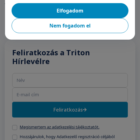
vizsgálat elvégzése?
Elfogadom
Nem fogadom el
Feliratkozás a Triton
Hírlevélre
Név
E-mail cím
Feliratkozás
Megismertem az adatkezelési tájékoztatót.
Hozzájárulok, hogy Adatkezelő regisztráció céljából