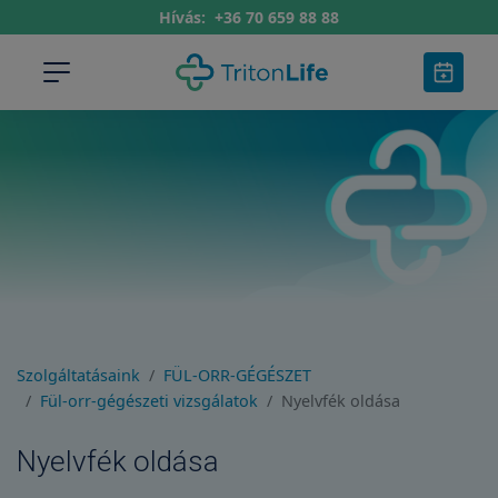
Hívás:
+36 70 659 88 88
Szolgáltatásaink
FÜL-ORR-GÉGÉSZET
Fül-orr-gégészeti vizsgálatok
Nyelvfék oldása
Nyelvfék oldása