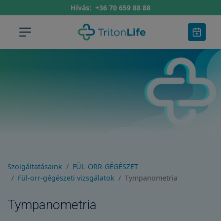
Hívás:
+36 70 659 88 88
Szolgáltatásaink
FÜL-ORR-GÉGÉSZET
Fül-orr-gégészeti vizsgálatok
Tympanometria
Tympanometria