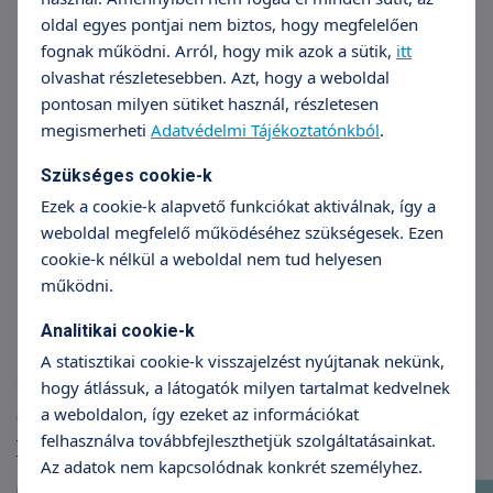
oldal egyes pontjai nem biztos, hogy megfelelően
fognak működni. Arról, hogy mik azok a sütik,
itt
olvashat részletesebben. Azt, hogy a weboldal
pontosan milyen sütiket használ, részletesen
megismerheti
Adatvédelmi Tájékoztatónkból
.
Szükséges cookie-k
Ezek a cookie-k alapvető funkciókat aktiválnak, így a
Dr. Bacsa Judit
Dr
weboldal megfelelő működéséhez szükségesek. Ezen
cookie-k nélkül a weboldal nem tud helyesen
Fül-orr-gégészet
F
működni.
Analitikai cookie-k
A statisztikai cookie-k visszajelzést nyújtanak nekünk,
hogy átlássuk, a látogatók milyen tartalmat kedvelnek
a weboldalon, így ezeket az információkat
Cikkek
felhasználva továbbfejleszthetjük szolgáltatásainkat.
További cikkek
Az adatok nem kapcsolódnak konkrét személyhez.