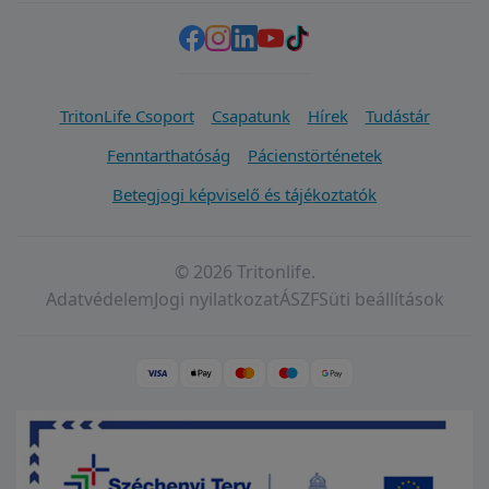
TritonLife Csoport
Csapatunk
Hírek
Tudástár
Fenntarthatóság
Pácienstörténetek
Betegjogi képviselő és tájékoztatók
© 2026 Tritonlife.
Adatvédelem
Jogi nyilatkozat
ÁSZF
Süti beállítások