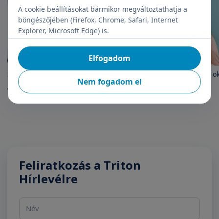
A cookie beállításokat bármikor megváltoztathatja a
böngészőjében (Firefox, Chrome, Safari, Internet
Explorer, Microsoft Edge) is.
Elfogadom
Szédülés – mi okozhatja és mikor
A fülfájás leggyakoribb o
Nem fogadom el
indokolt speciális otoneurológiai
vizsgálat elvégzése?
Feliratkozás a Triton
Hírlevélre
Név
E-mail cím