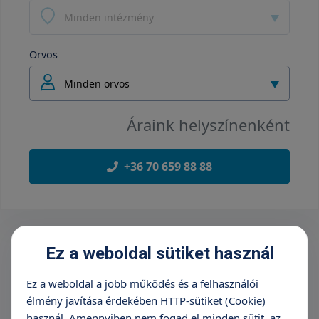
Minden intézmény
Orvos
Minden orvos
Áraink helyszínenként
+36 70 659 88 88
Ez a weboldal sütiket használ
Hallásdiagnózis felállításához nélkülözhetetlen objektív
vizsgálat (dobüregi nyomásmérés), mely a középfül
Ez a weboldal a jobb működés és a felhasználói
állapotáról ad információt. Életkortól függetlenül végezhető,
mindössze pár másodpercet vesz igénybe.
élmény javítása érdekében HTTP-sütiket (Cookie)
használ. Amennyiben nem fogad el minden sütit, az