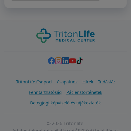
TritonLife Csoport
Csapatunk
Hírek
Tudástár
Fenntarthatóság
Pácienstörténetek
Betegjogi képviselő és tájékoztatók
© 2026 Tritonlife.
Adatvédelem
Jogi nyilatkozat
ÁSZF
Süti beállítások