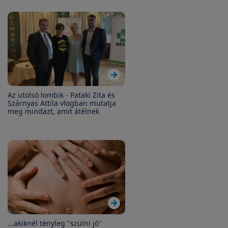
Az utolsó lombik - Pataki Zita és
Szárnyas Attila vlogban mutatja
meg mindazt, amit átélnek
...akiknél tényleg "szülni jó"