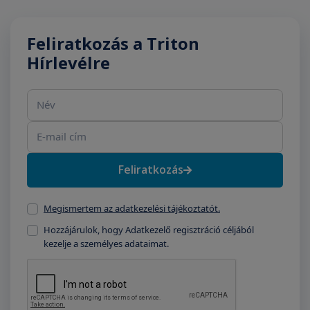
Feliratkozás a Triton
Hírlevélre
Név
E-mail cím
Feliratkozás
Megismertem az adatkezelési tájékoztatót.
Hozzájárulok, hogy Adatkezelő regisztráció céljából
kezelje a személyes adataimat.