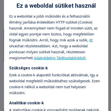
Ez a weboldal sütiket használ
"Életem legszebb ajándékát
kaptam, s 9 hónappal később ki is
bonthattam."
Ez a weboldal a jobb működés és a felhasználói
élmény javítása érdekében HTTP-sütiket (Cookie)
használ. Amennyiben nem fogad el minden sütit, az
oldal egyes pontjai nem biztos, hogy megfelelően
fognak működni. Arról, hogy mik azok a sütik,
itt
olvashat részletesebben. Azt, hogy a weboldal
pontosan milyen sütiket használ, részletesen
megismerheti
Adatvédelmi Tájékoztatónkból
.
Szükséges cookie-k
Télből nyárba - minden
értelemben :)
Ezek a cookie-k alapvető funkciókat aktiválnak, így a
weboldal megfelelő működéséhez szükségesek. Ezen
cookie-k nélkül a weboldal nem tud helyesen
működni.
Analitikai cookie-k
A statisztikai cookie-k visszajelzést nyújtanak nekünk,