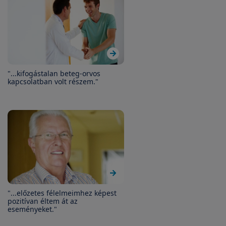
"...kifogástalan beteg-orvos
kapcsolatban volt részem."
"...előzetes félelmeimhez képest
pozitívan éltem át az
eseményeket."