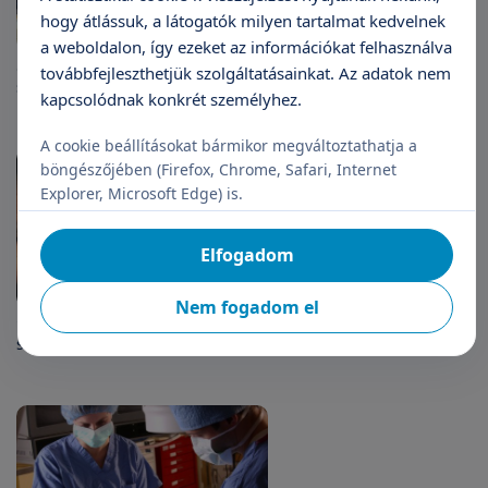
hogy átlássuk, a látogatók milyen tartalmat kedvelnek
a weboldalon, így ezeket az információkat felhasználva
Császármetszés után természetes
továbbfejleszthetjük szolgáltatásainkat. Az adatok nem
szülés? Igen! :)
kapcsolódnak konkrét személyhez.
A cookie beállításokat bármikor megváltoztathatja a
böngészőjében (Firefox, Chrome, Safari, Internet
Explorer, Microsoft Edge) is.
Elfogadom
Nem fogadom el
"Csodálatos természetes
szülésem volt..."