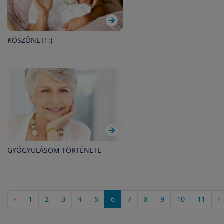
KÖSZÖNET! :)
GYÓGYULÁSOM TÖRTÉNETE
‹
1
2
3
4
5
6
7
8
9
10
11
›