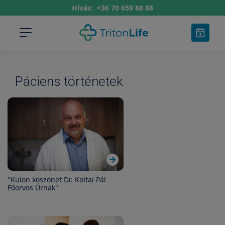
Hívás:
+36 70 659 88 88
Páciens történetek
"Külön köszönet Dr. Koltai Pál
Főorvos Úrnak"