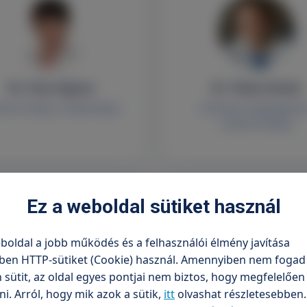
Dr. Fulcz Ágnes
Dr. Tekse István
okrinológia, Diabetológia
Szülészet-nőgyógyásza
endokrinológia
Ez a weboldal sütiket használ
boldal a jobb működés és a felhasználói élmény javítása
ben HTTP-sütiket (Cookie) használ. Amennyiben nem fogad 
sütit, az oldal egyes pontjai nem biztos, hogy megfelelőe
. Arról, hogy mik azok a sütik,
itt
olvashat részletesebben.