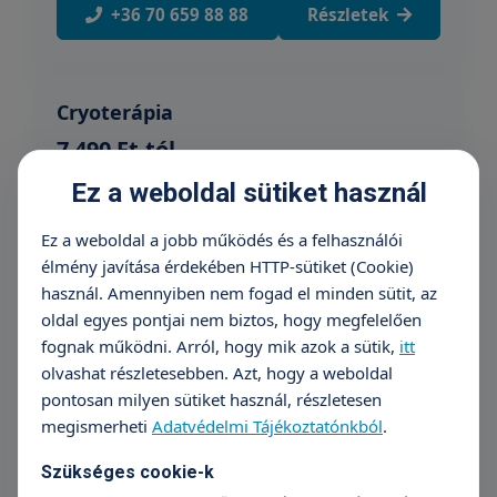
+36 70 659 88 88
Részletek
Cryoterápia
7 490 Ft-tól
Ez a weboldal sütiket használ
+36 70 659 88 88
Részletek
Ez a weboldal a jobb működés és a felhasználói
élmény javítása érdekében HTTP-sütiket (Cookie)
Fibrómák, jóindulatú elváltozások
használ. Amennyiben nem fogad el minden sütit, az
eltávolítása elektrokauterrel
oldal egyes pontjai nem biztos, hogy megfelelően
16 990 Ft-tól
fognak működni. Arról, hogy mik azok a sütik,
itt
olvashat részletesebben. Azt, hogy a weboldal
+36 70 659 88 88
Részletek
pontosan milyen sütiket használ, részletesen
megismerheti
Adatvédelmi Tájékoztatónkból
.
Szükséges cookie-k
Fagyasztás (fibroma, verruca, stb)