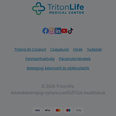
TritonLife Csoport
Csapatunk
Hírek
Tudástár
Fenntarthatóság
Pácienstörténetek
Betegjogi képviselő és tájékoztatók
© 2026 Tritonlife.
Adatvédelem
Jogi nyilatkozat
ÁSZF
Süti beállítások