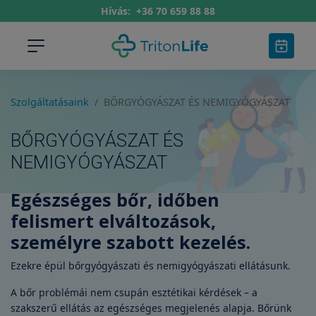
Hívás:
+36 70 659 88 88
Szolgáltatásaink
BŐRGYÓGYÁSZAT ÉS NEMIGYÓGYÁSZAT
BŐRGYÓGYÁSZAT ÉS
NEMIGYÓGYÁSZAT
Egészséges bőr, időben
felismert elváltozások,
személyre szabott kezelés.
Ezekre épül bőrgyógyászati és nemigyógyászati ellátásunk.
A bőr problémái nem csupán esztétikai kérdések – a
szakszerű ellátás az egészséges megjelenés alapja. Bőrünk