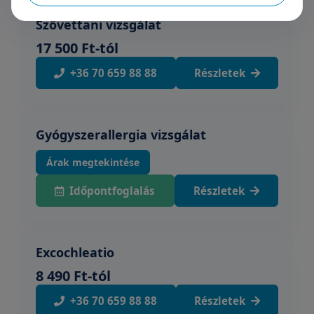
Szövettani vizsgálat
17 500 Ft-tól
+36 70 659 88 88
Részletek
Gyógyszerallergia vizsgálat
Árak megtekintése
Időpontfoglalás
Részletek
Excochleatio
8 490 Ft-tól
+36 70 659 88 88
Részletek