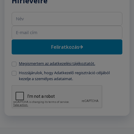
Hírlevélre
Név
E-mail cím
Feliratkozás
Megismertem az adatkezelési tájékoztatót.
Hozzájárulok, hogy Adatkezelő regisztráció céljából
kezelje a személyes adataimat.