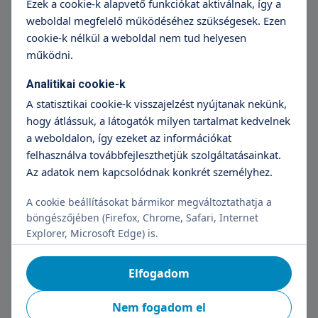
Ezek a cookie-k alapvető funkciókat aktiválnak, így a
weboldal megfelelő működéséhez szükségesek. Ezen
Árak megtekintése
cookie-k nélkül a weboldal nem tud helyesen
+36 70 659 88 88
Részletek
működni.
Analitikai cookie-k
A statisztikai cookie-k visszajelzést nyújtanak nekünk,
Kötözés
hogy átlássuk, a látogatók milyen tartalmat kedvelnek
a weboldalon, így ezeket az információkat
Árak megtekintése
felhasználva továbbfejleszthetjük szolgáltatásainkat.
+36 70 659 88 88
Részletek
Az adatok nem kapcsolódnak konkrét személyhez.
A cookie beállításokat bármikor megváltoztathatja a
böngészőjében (Firefox, Chrome, Safari, Internet
Mikrobiológiai mintavétel
Explorer, Microsoft Edge) is.
4 500 Ft
Elfogadom
+36 70 659 88 88
Részletek
Nem fogadom el