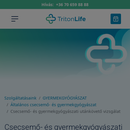
Hívás:
+36 70 659 88 88
Szolgáltatásaink
GYERMEKGYÓGYÁSZAT
Általános csecsemő- és gyermekgyógyászat
Csecsemő- és gyermekgyógyászati utánkövető vizsgálat
Csecsemő- és gyermekgyógyászati