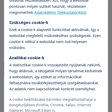
olvashat részletesebben. Azt, hogy a weboldal
alapvizsgálattól számított 1 hónapon belül.
pontosan milyen sütiket használ, részletesen
megismerheti
Adatvédelmi Tájékoztatónkból
.
Szükséges cookie-k
Ezek a cookie-k alapvető funkciókat aktiválnak, így a
weboldal megfelelő működéséhez szükségesek. Ezen
cookie-k nélkül a weboldal nem tud helyesen
működni.
Analitikai cookie-k
A statisztikai cookie-k visszajelzést nyújtanak nekünk,
hogy átlássuk, a látogatók milyen tartalmat kedvelnek
a weboldalon, így ezeket az információkat
felhasználva továbbfejleszthetjük szolgáltatásainkat.
Az adatok nem kapcsolódnak konkrét személyhez.
A cookie beállításokat bármikor megváltoztathatja a
böngészőjében (Firefox, Chrome, Safari, Internet
Explorer, Microsoft Edge) is.