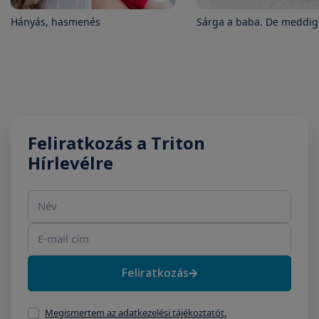
Hányás, hasmenés
Sárga a baba. De meddig
Feliratkozás a Triton
Hírlevélre
Név
E-mail cím
Feliratkozás
Megismertem az adatkezelési tájékoztatót.