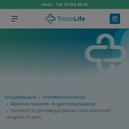
Hívás:
+36 70 659 88 88
Szolgáltatásaink
GYERMEKGYÓGYÁSZAT
Általános csecsemő- és gyermekgyógyászat
Csecsemő és gyermekgyógyászati rövid utánkövető
vizsgálat (15 perc)