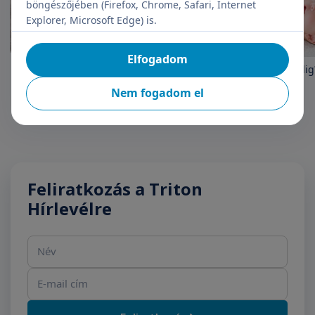
böngészőjében (Firefox, Chrome, Safari, Internet
Explorer, Microsoft Edge) is.
Elfogadom
Hányás, hasmenés
Sárga a baba. De meddig
Nem fogadom el
Feliratkozás a Triton
Hírlevélre
Név
E-mail cím