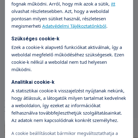
fognak működni. Arról, hogy mik azok a sütik,
itt
olvashat részletesebben. Azt, hogy a weboldal
pontosan milyen sütiket használ, részletesen
megismerheti
Adatvédelmi Tájékoztatónkból
.
Szükséges cookie-k
Ezek a cookie-k alapvető funkciókat aktiválnak, így a
weboldal megfelelő működéséhez szükségesek. Ezen
Dr. Lakos Gábor
cookie-k nélkül a weboldal nem tud helyesen
Gyermekgyógyászat
működni.
Analitikai cookie-k
A statisztikai cookie-k visszajelzést nyújtanak nekünk,
hogy átlássuk, a látogatók milyen tartalmat kedvelnek
Cikkek
a weboldalon, így ezeket az információkat
További cikkek
felhasználva továbbfejleszthetjük szolgáltatásainkat.
Az adatok nem kapcsolódnak konkrét személyhez.
A cookie beállításokat bármikor megváltoztathatja a