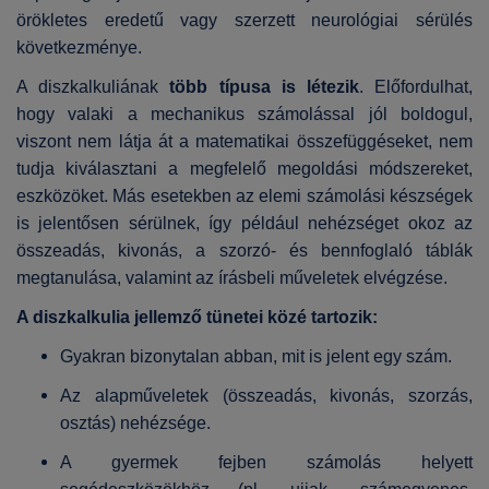
örökletes eredetű vagy szerzett neurológiai sérülés
következménye.
A diszkalkuliának
több típusa is létezik
. Előfordulhat,
hogy valaki a mechanikus számolással jól boldogul,
viszont nem látja át a matematikai összefüggéseket, nem
tudja kiválasztani a megfelelő megoldási módszereket,
eszközöket. Más esetekben az elemi számolási készségek
is jelentősen sérülnek, így például nehézséget okoz az
összeadás, kivonás, a szorzó- és bennfoglaló táblák
megtanulása, valamint az írásbeli műveletek elvégzése.
A diszkalkulia jellemző tünetei közé tartozik:
Gyakran bizonytalan abban, mit is jelent egy szám.
Az alapműveletek (összeadás, kivonás, szorzás,
osztás) nehézsége.
A gyermek fejben számolás helyett