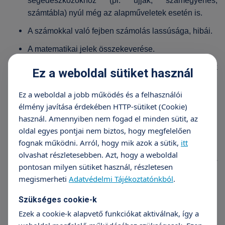
segédeszközökhöz (pl. ujjak, számegyenes,
számtábla) nyúl még az alapműveletek esetén is.
A számokkal való fejben számolás lassúsága, hibái.
A matematikai jelek összekeverése.
Gyenge számfogalom, a többjegyű számok
Ez a weboldal sütiket használ
számjegyeinek felcserélése.
Ez a weboldal a jobb működés és a felhasználói
A mennyiségi relációk, idő és pénz kezelése,
élmény javítása érdekében HTTP-sütiket (Cookie)
térképolvasás, naptárhasználat problémái.
használ. Amennyiben nem fogad el minden sütit, az
Nehézség a becslésben (pl. távolság, idő, súly),
oldal egyes pontjai nem biztos, hogy megfelelően
valamint a jobb–bal irányok megkülönböztetésében.
fognak működni. Arról, hogy mik azok a sütik,
itt
olvashat részletesebben. Azt, hogy a weboldal
A szabályok, képletek, sorozatok elsajátításának és
pontosan milyen sütiket használ, részletesen
megtartásának nehézsége.
megismerheti
Adatvédelmi Tájékoztatónkból
.
Lassúság még egyszerű feladatok megoldása során
Szükséges cookie-k
is.
Ezek a cookie-k alapvető funkciókat aktiválnak, így a
A számokkal kapcsolatos játékok kerülése,