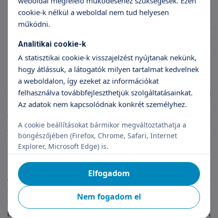
weboldal megfelelő működéséhez szükségesek. Ezen
szorongás átélése matematikai helyzetekben.
cookie-k nélkül a weboldal nem tud helyesen
működni.
Különösen nehézséget okoz a szöveges feladatok
értelmezése, azok számfeladattá alakítása és
Analitikai cookie-k
megoldása, továbbá gyakran hibás stratégiák
A statisztikai cookie-k visszajelzést nyújtanak nekünk,
jelennek meg a számítások során, főleg összetett,
hogy átlássuk, a látogatók milyen tartalmat kedvelnek
többlépéses feladatok esetén.
a weboldalon, így ezeket az információkat
felhasználva továbbfejleszthetjük szolgáltatásainkat.
Összességében a diszkalkulia
nem csupán iskolai
Az adatok nem kapcsolódnak konkrét személyhez.
nehézségeket jelent
, hanem a mindennapi élet számos
területén is kihívásokat okoz, és komoly hatással lehet az
A cookie beállításokat bármikor megváltoztathatja a
érintett személy önbizalmára, tanulási motivációjára és
böngészőjében (Firefox, Chrome, Safari, Internet
szorongásszintjére is.
Explorer, Microsoft Edge) is.
Diszkalkulia vizsgálata:
Elfogadom
A számfogalom, a műveleti készségek, a munkamemória
és az esetleges társuló tényezők felmérésére fókuszál
Nem fogadom el
elsősorban. Fontos kizárni más okokat is (például
látás
‑
hallás problémák, tartós oktatási hiányosságok). A