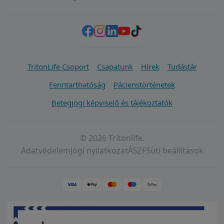
TritonLife Csoport
Csapatunk
Hírek
Tudástár
Fenntarthatóság
Pácienstörténetek
Betegjogi képviselő és tájékoztatók
© 2026 Tritonlife.
Adatvédelem
Jogi nyilatkozat
ÁSZF
Süti beállítások