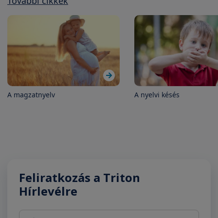
További cikkek
A magzatnyelv
A nyelvi késés
Feliratkozás a Triton
Hírlevélre
Név
E-mail cím