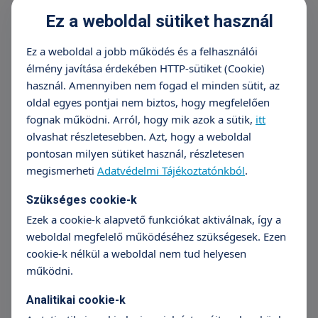
beszédhangok artikulációja.
Ez a weboldal sütiket használ
Unilaterális felső-motoneuron dysarthria
Ez a weboldal a jobb működés és a felhasználói
A sérült agyi területtel ellentétes oldalon
élmény javítása érdekében HTTP-sütiket (Cookie)
megfigyelhető az alsó arcfél és ajak
használ. Amennyiben nem fogad el minden sütit, az
gyengesége. Emellett a nyelv
oldal egyes pontjai nem biztos, hogy megfelelően
izomteljesítménye sem megfelelő, ami
fognak működni. Arról, hogy mik azok a sütik,
itt
jelentősen befolyásolja az artikulációt. A
olvashat részletesebben. Azt, hogy a weboldal
garat és a gége ritkábban érintett, de nem
pontosan milyen sütiket használ, részletesen
megismerheti
Adatvédelmi Tájékoztatónkból
.
kizárt, így tünetként jelentkezhet
hangképzési (fonációs) zavar is. Kiváltó ok
Szükséges cookie-k
szintén az agyat ért valamilyen sérülés
Ezek a cookie-k alapvető funkciókat aktiválnak, így a
(stroke, baleset, tumor).
weboldal megfelelő működéséhez szükségesek. Ezen
Hypokinetikus dysarthria
cookie-k nélkül a weboldal nem tud helyesen
működni.
Legjellemzőbb tünet, hogy az arcon
"maszkszerű", merev kifejezések láthatóak, a
Analitikai cookie-k