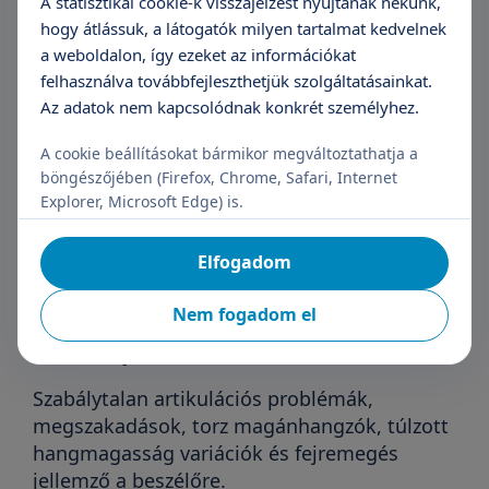
mimikai mozgások igen kis tartományban
A statisztikai cookie-k visszajelzést nyújtanak nekünk,
maradnak. Hangmagasságra jellemző, hogy
hogy átlássuk, a látogatók milyen tartalmat kedvelnek
folyamatosan egy síkban van, monoton.
a weboldalon, így ezeket az információkat
felhasználva továbbfejleszthetjük szolgáltatásainkat.
Hyperkinetikus dysarthria
Az adatok nem kapcsolódnak konkrét személyhez.
Meghosszabbított szünetek, pillanatnyi
A cookie beállításokat bármikor megváltoztathatja a
lihegések, átmeneti hangkeménység,
böngészőjében (Firefox, Chrome, Safari, Internet
hangremegés, nem odaillő hangok
Explorer, Microsoft Edge) is.
használata. Az arcon folyamatos grimaszok,
akaratlan remegések, önkéntelen fej,
Elfogadom
állkapocs, arc és nyelvmozgások figyelhetőek
meg.
Nem fogadom el
Ataxiás dysarthria
Szabálytalan artikulációs problémák,
megszakadások, torz magánhangzók, túlzott
hangmagasság variációk és fejremegés
jellemző a beszélőre.