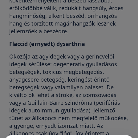
következményeként a beszéd lassabbá,
erölködőbbé válik, redukált hangsúly, érdes
hangminőség, elkent beszéd, orrhangzós
hang és torzított magánhangzók lesznek
jellemzőek a beszédre.
Flaccid (ernyedt) dysarthria
Okozója az agyidegek vagy a gerincvelői
idegek sérülése: degeneratív gyulladásos
betegségek, toxicus megbetegedés,
anyagcsere betegség, keringést érintő
betegségek vagy valamilyen baleset. De
kiváltó ok lehet a stroke, az izomsovadás
vagy a Guillain-Barre szindróma (perifériás
idegek autoimmun gyulladása). Jellemző
tünet az állkapocs nem megfelelő működése,
a gyenge, ernyedt izomzat miatt. Az
állkapocs csak úgy "lóg", így érintett a