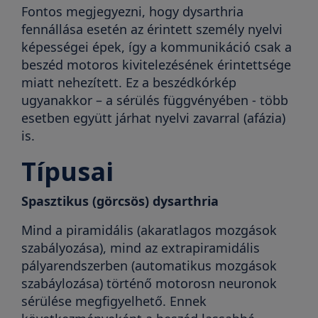
Fontos megjegyezni, hogy dysarthria
fennállása esetén az érintett személy nyelvi
képességei épek, így a kommunikáció csak a
beszéd motoros kivitelezésének érintettsége
miatt nehezített. Ez a beszédkórkép
ugyanakkor – a sérülés függvényében - több
esetben együtt járhat nyelvi zavarral (afázia)
is.
Típusai
Spasztikus (görcsös) dysarthria
Mind a piramidális (akaratlagos mozgások
szabályozása), mind az extrapiramidális
pályarendszerben (automatikus mozgások
szabáylozása) történő motorosn neuronok
sérülése megfigyelhető. Ennek