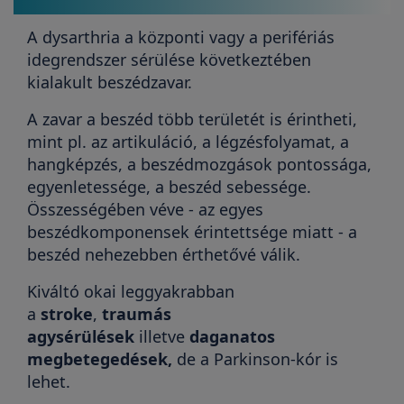
A dysarthria a központi vagy a perifériás
idegrendszer sérülése következtében
kialakult beszédzavar.
A zavar a beszéd több területét is érintheti,
mint pl. az artikuláció, a légzésfolyamat, a
hangképzés, a beszédmozgások pontossága,
egyenletessége, a beszéd sebessége.
Összességében véve - az egyes
beszédkomponensek érintettsége miatt - a
beszéd nehezebben érthetővé válik.
Kiváltó okai leggyakrabban
a
stroke
,
traumás
agysérülések
illetve
daganatos
megbetegedések,
de a Parkinson-kór is
lehet.