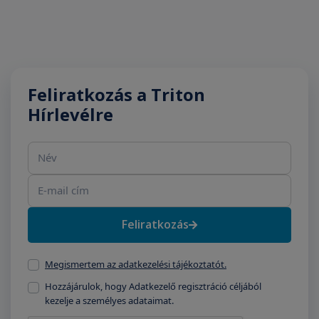
Feliratkozás a Triton
Hírlevélre
Név
E-mail cím
Feliratkozás
Megismertem az adatkezelési tájékoztatót.
Hozzájárulok, hogy Adatkezelő regisztráció céljából
kezelje a személyes adataimat.